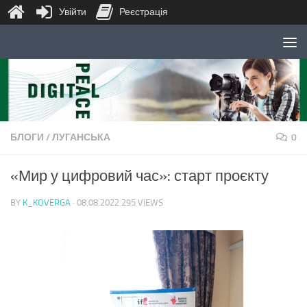
Увійти
Реєстрація
Skip to content
БЛОГИ
/
ЛУГАНСЬКА
0
«Мир у цифровий час»: старт проєкту
BY
K_KOVERGA
·
08.08.2022
295 VIEWS