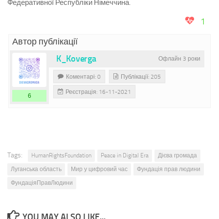
Федеративної Республіки Німеччина.
1
Автор публікації
K_Koverga
Офлайн 3 роки
Коментарі: 0
Публікації: 205
Реєстрація: 16-11-2021
6
Tags:
HumanRightsFoundation
Peace in Digital Era
Дієва громада
Луганська область
Мир у цифровий час
Фундація прав людини
ФундаціяПравЛюдини
YOU MAY ALSO LIKE...