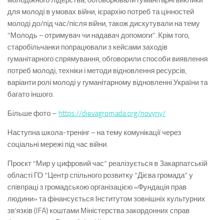
молодіжного лідерства, обговорювали гуманітарні виклики
для молоді в умовах війни, ієрархію потреб та цінностей
молоді до/під час/після війни, також дискутували на тему
“Молодь – отримувач чи надавач допомоги”. Крім того,
старобільчанки попрацювали з кейсами заходів
гуманітарного спрямування, обговорили способи виявлення
потреб молоді, техніки і методи відновлення ресурсів,
варіанти ролі молоді у гуманітарному відновленні України та
багато іншого.
Більше фото –
https://dievagromada.org/novyny/
Наступна школа-тренінг – на тему комунікації через
соціальні мережі під час війни.
Проєкт “Мир у цифровий час” реалізується в Закарпатській
області ГО “Центр спільного розвитку “Дієва громада” у
співпраці з громадською організацією «Фундація прав
людини» та фінансується Інститутом зовнішніх культурних
зв’язків (IFA) коштами Міністерства закордонних справ