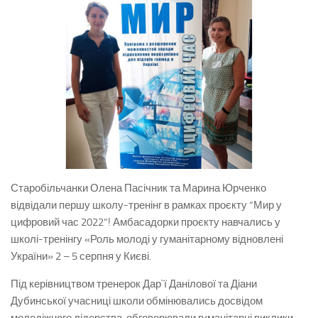
Старобільчанки Олена Пасічник та Марина Юрченко
відвідали першу школу-тренінг в рамках проєкту “Мир у
цифровий час 2022”! Амбасадорки проєкту навчались у
школі-тренінгу «Роль молоді у гуманітарному відновлені
України» 2 – 5 серпня у Києві.
Під керівництвом тренерок Дар`ї Данілової та Діани
Дубинської учасниці школи обмінювались досвідом