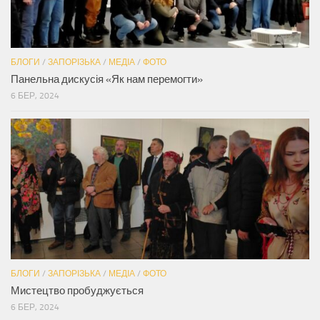
БЛОГИ
/
ЗАПОРІЗЬКА
/
МЕДІА
/
ФОТО
Панельна дискусія «Як нам перемогти»
6 БЕР, 2024
БЛОГИ
/
ЗАПОРІЗЬКА
/
МЕДІА
/
ФОТО
Мистецтво пробуджується
6 БЕР, 2024