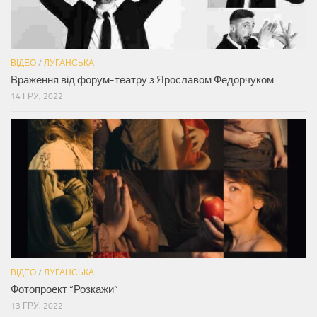
ВІДЕО
/
ЛУГАНСЬКА
Враження від форум-театру з Ярославом Федорчуком
14 ГРУ, 2022
ВІДЕО
/
ЛУГАНСЬКА
Фотопроект “Розкажи”
13 ГРУ, 2022