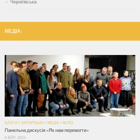
Чернігівська
МЕДІА:
БЛОГИ
/
ЗАПОРІЗЬКА
/
МЕДІА
/
ФОТО
Панельна дискусія «Як нам перемогти»
6 БЕР, 2024