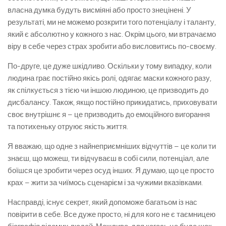
власна думка будуть висміяні або просто знецінені. У
результаті, ми не можемо розкрити того потенціалу і таланту,
який є абсолютно у кожного з нас. Окрім цього, ми втрачаємо
віру в себе через страх зробити або висловитись по-своєму.
По-друге, це дуже шкідливо. Оскільки у тому випадку, коли
людина грає постійно якісь ролі, одягає маски кожного разу,
як спілкується з тією чи іншою людиною, це призводить до
дисбалансу. Також, якщо постійно прикидатись, приховувати
своє внутрішнє я – це призводить до емоційного вигорання
та потихеньку отруює якість життя.
Я вважаю, що одне з найнеприємніших відчуттів – це коли ти
знаєш, що можеш, ти відчуваєш в собі сили, потенціал, але
боїшся це зробити через осуд інших. Я думаю, що це просто
крах – жити за чиїмось сценарієм і за чужими вказівками.
Насправді, існує секрет, який допоможе багатьом із нас
повірити в себе. Все дуже просто, ні для кого не є таємницею