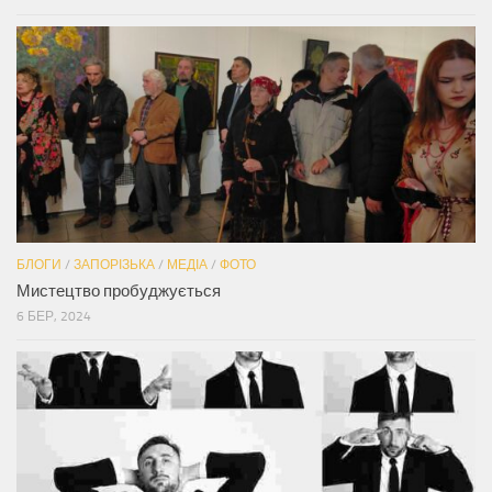
БЛОГИ
/
ЗАПОРІЗЬКА
/
МЕДІА
/
ФОТО
Мистецтво пробуджується
6 БЕР, 2024