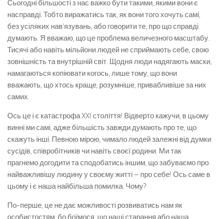
Сьогодні більшості з нас важко бути такими, якими вони є
насправді. Тобто виражатись так, як вони того хочуть самі,
без усіляких нав’язувань, або говорити те, про що справді
думають. Я вважаю, що це проблема величезного масштабу.
Тисячі або навіть мільйони людей не сприймають себе, свою
зовнішність та внутрішній світ. Щодня люди надягають маски,
намагаються копіювати когось, лише тому, що вони
вважають, що хтось краще, розумніше, привабливіше за них
самих.
Ось це і є катастрофа XXI століття! Відверто кажучи, в цьому
винні ми самі, адже більшість завжди думають про те, що
скажуть інші. Певною мірою, чимало людей залежні від думки
сусідів, співробітників чи навіть своєї родини. Ми так
прагнемо догодити та сподобатись іншим, що забуваємо про
найважливішу людину у своєму житті – про себе! Ось саме в
цьому і є наша найбільша помилка. Чому?
По-перше, це не дає можливості розвиватись нам як
особистостям, бо боїмося, що наші старання або наша