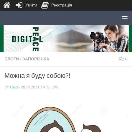
Увійти
Реєстрація
Skip to content
БЛОГИ
/
ЗАПОРІЗЬКА
0
Можна я буду собою?!
BY
J.SLO
·
28.11.2021
370 VIEWS