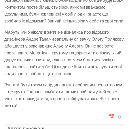
біографія відомих людей. Можливо, для когось це буде шок-
контентом, проте більшість зірок, яких ми вважаємо
ідеальними, були невпевнені у собі люди, і знаєте що
зробило їх відомими? Звичайнісінька віра у себе та свої сили.
Мабуть, ми б ніколи в житті не дізнались про відомого
дизайнера Андре Тана чи запальну співачку Ольгу Полякову,
або шалену виконавицю Альону Альону. Ви не повірите,
проте навіть Монатіку – крутому тацюристу та співаку, який
дарує скільки позитиву, також протягом багатьох років не
вдавалося знайти себе. Ці люди не бояться показувати свої
вади і навіть роблять це візитівкою.
Взагалі, бути таким неординарним, особливим, неповторним
– це круто. Головне пам’ятати, що ми прийшли у цей світ з
місією не прикидатися, а просто кайфувати від себе і свого
життя!
0
Автор публікації