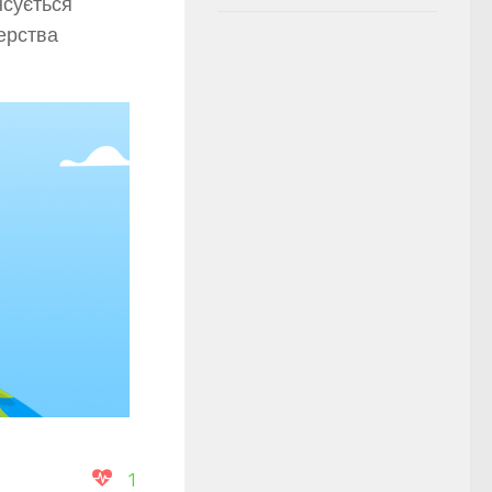
нсується
терства
1