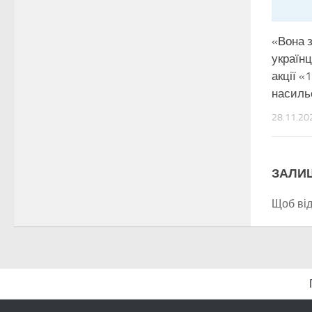
«Вона з
україн
акції «
насиль
28.11.20
ЗАЛИ
Щоб ві