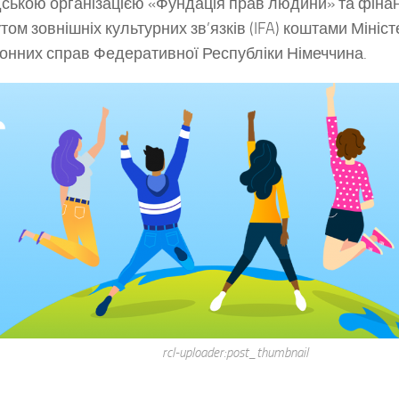
ською організацією «Фундація прав людини» та фіна
утом зовнішніх культурних зв’язків (IFA) коштами Мініс
онних справ Федеративної Республіки Німеччина.
rcl-uploader:post_thumbnail