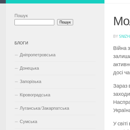
Пошук
Мо
Пошук
BY
SNIZ
БЛОГИ
Війна 
Дніпропетровська
залиши
активно
Донецька
досі ч
Запорізька
Зараз 
заходи
Кіровоградська
Наспра
Луганська/Закарпатська
Україн
Сумська
У світ