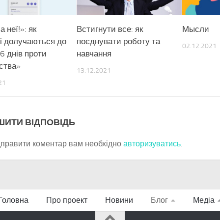
а неї!»: як
Встигнути все: як
Мысли
ці долучаються до
поєднувати роботу та
02.12.2021
16 днів проти
навчання
ства»
13.12.2021
21
ШИТИ ВІДПОВІДЬ
дправити коментар вам необхідно
авторизуватись
.
Головна
Про проект
Новини
Блог
Медіа