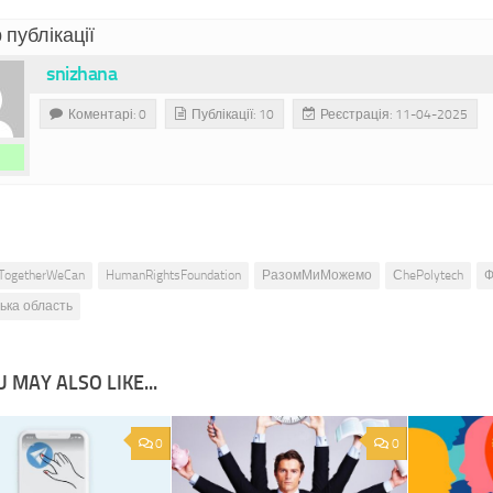
 публікації
snizhana
Коментарі: 0
Публікації: 10
Реєстрація: 11-04-2025
TogetherWeCan
HumanRightsFoundation
РазомМиМожемо
СhePolytech
Ф
ська область
 MAY ALSO LIKE...
0
0