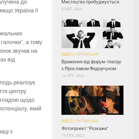
алучена до
Мистецтво пробуджується
6 БЕР, 2024
якщо Україна її
 реальних
галочки”, а тому
інок звучав на
ВІДЕО
/
ЛУГАНСЬКА
ах від
Враження від форум-театру
з Ярославом Федорчуком
14 ГРУ, 2022
олодь реалізує
ття центру
з владою щодо
потенціалу, який
ВІДЕО
/
ЛУГАНСЬКА
Фотопроект “Розкажи”
аці з
13 ГРУ, 2022