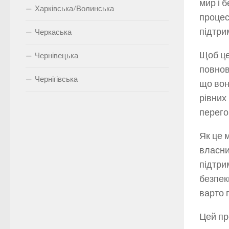
мир і 
Харківська/Волинська
процес
підтрим
Черкаська
Щоб це
Чернівецька
повнов
Чернігівська
що вон
рівних
перего
Як це 
власни
підтри
безпек
варто 
Цей пр