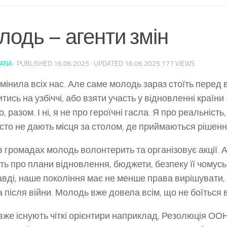
лодь – агенти змін
HANA
· PUBLISHED
16.06.2025
· UPDATED
16.06.2025
177 VIEWS
змінила всіх нас. Але саме молодь зараз стоїть перед
тись на узбіччі, або взяти участь у відновленні країни
, разом. І ні, я не про героїчні гасла. Я про реальність,
асто не дають місця за столом, де приймаються рішенн
в громадах молодь волонтерить та організовує акції. 
ть про плани відновлення, бюджети, безпеку її чомусь
вді, наше покоління має не менше права вирішувати,
а після війни. Молодь вже довела всім, що не боїться 
і вже існують чіткі орієнтири наприклад, Резолюція ОО