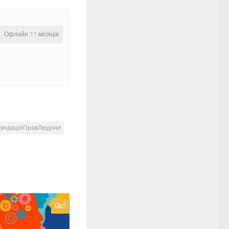
Офлайн 11 місяців
ундаціяПравЛюдини
0