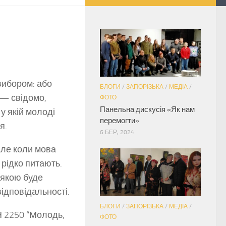
 вибором: або
БЛОГИ
/
ЗАПОРІЗЬКА
/
МЕДІА
/
 — свідомо,
ФОТО
Панельна дискусія «Як нам
 у якій молоді
перемогти»
я.
6 БЕР, 2024
Але коли мова
 рідко питають.
 якою буде
відповідальності.
БЛОГИ
/
ЗАПОРІЗЬКА
/
МЕДІА
/
Н 2250 “Молодь,
ФОТО