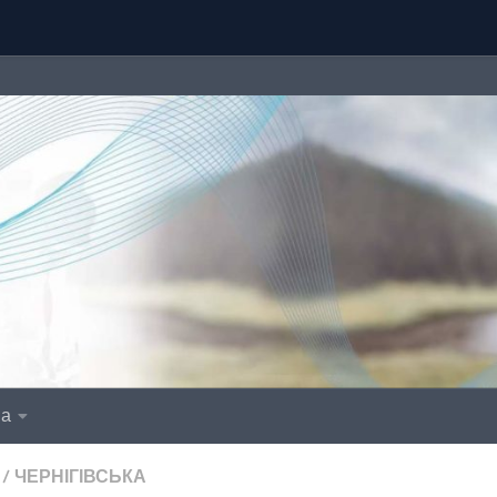
іа
/
ЧЕРНІГІВСЬКА