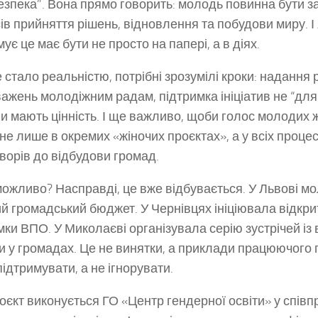
безпека”. Вона прямо говорить: молодь повинна бути з
ів прийняття рішень, відновлення та побудови миру. І 
ує це має бути не просто на папері, а в діях.
 стало реальністю, потрібні зрозумілі кроки: надання
ажень молодіжним радам, підтримка ініціатив не “для 
и мають цінність. І ще важливо, щоби голос молодих ж
 не лише в окремих «жіночих проєктах», а у всіх процес
ворів до відбудови громад.
можливо? Насправді, це вже відбувається. У Львові м
й громадський бюджет. У Чернівцях ініціювала відкри
мки ВПО. У Миколаєві організувала серію зустрічей і
и у громадах. Це не винятки, а приклади працюючого 
підтримувати, а не ігнорувати.
оєкт виконується ГО «Центр гендерної освіти» у співпр