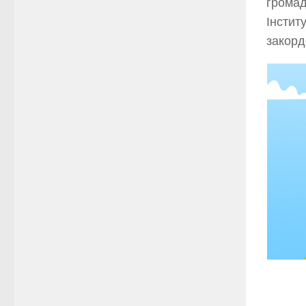
громад
Інстит
закорд