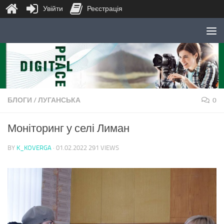
Увійти
Реєстрація
Skip to content
БЛОГИ
/
ЛУГАНСЬКА
0
Моніторинг у селі Лиман
BY
K_KOVERGA
·
01.02.2022
291 VIEWS