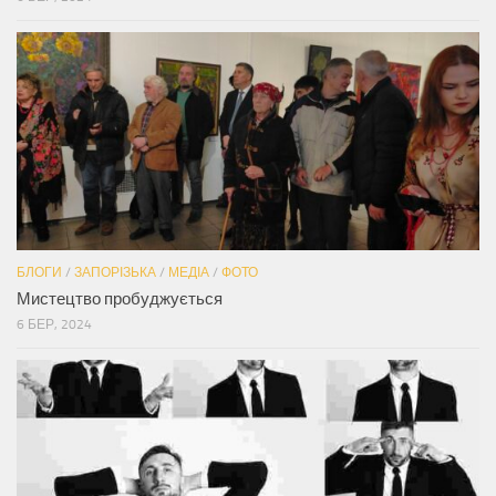
БЛОГИ
/
ЗАПОРІЗЬКА
/
МЕДІА
/
ФОТО
Мистецтво пробуджується
6 БЕР, 2024