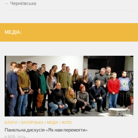
Чернігівська
МЕДІА:
БЛОГИ
/
ЗАПОРІЗЬКА
/
МЕДІА
/
ФОТО
Панельна дискусія «Як нам перемогти»
6 БЕР, 2024