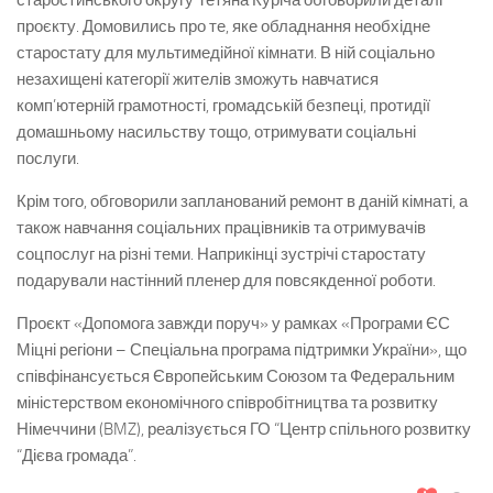
старостинського округу Тетяна Куріча обговорили деталі
проєкту. Домовились про те, яке обладнання необхідне
старостату для мультимедійної кімнати. В ній соціально
незахищені категорії жителів зможуть навчатися
комп’ютерній грамотності, громадській безпеці, протидії
домашньому насильству тощо, отримувати соціальні
послуги.
Крім того, обговорили запланований ремонт в даній кімнаті, а
також навчання соціальних працівників та отримувачів
соцпослуг на різні теми. Наприкінці зустрічі старостату
подарували настінний пленер для повсякденної роботи.
Проєкт «Допомога завжди поруч» у рамках «Програми ЄС
Міцні регіони – Спеціальна програма підтримки України», що
співфінансується Європейським Союзом та Федеральним
міністерством економічного співробітництва та розвитку
Німеччини (BMZ), реалізується ГО “Центр спільного розвитку
“Дієва громада”.