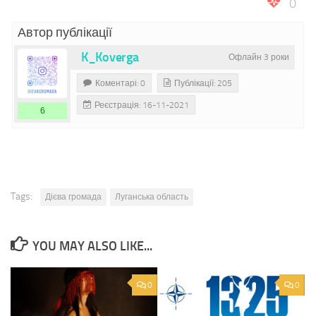
0
Автор публікації
K_Koverga
Офлайн 3 роки
Коментарі: 0
Публікації: 205
Реєстрація: 16-11-2021
6
Tags:
Дієва громада
Луганська область
YOU MAY ALSO LIKE...
0
0