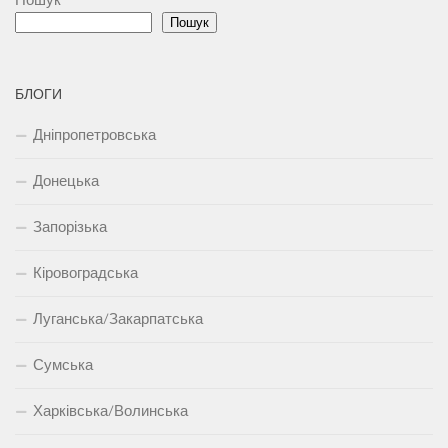
Пошук
БЛОГИ
Дніпропетровська
Донецька
Запорізька
Кіровоградська
Луганська/Закарпатська
Сумська
Харківська/Волинська