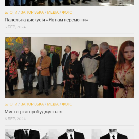
БЛОГИ
/
ЗАПОРІЗЬКА
/
МЕДІА
/
ФОТО
Панельна дискусія «Як нам перемогти»
6 БЕР, 2024
БЛОГИ
/
ЗАПОРІЗЬКА
/
МЕДІА
/
ФОТО
Мистецтво пробуджується
6 БЕР, 2024