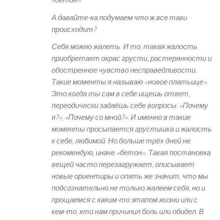
«бетон»
А давайте-ка подумаем что ж все таки
происходит?
Себя можно жалеть. И то, такая жалость
приобретает окрас грусти, растерянности и
обостренное чувство несправедливости.
Такие моменты я называю «новое платьице».
Это когда ты сам в себе ищешь ответ,
переодически задаёшь себе вопросы: «Почему
я?», «Почему со мной?». И именно в такие
моменты просыпается грустишка и жалость
к себе, любимой. Но больше трёх дней не
рекомендую, иначе «бетон». Такая постановка
вещей часто перезагружает, описывает
новые ориентиры и опять же значит, что мы
подсознательно не только жалеем себя, но и
прощаемся с каким-то этапом жизни или с
кем-то, кто нам причинил боль или обидел. В