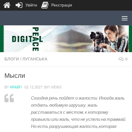
Увійти
Реєстрація
Skip to content
БЛОГИ
/
ЛУГАНСЬКА
0
Мысли
BY
KRABFI
·
02.12.2021
391 VIEWS
Сегодня речь пойдет о жалости. Иногда жаль
отдать любимую игрушку, жаль
расставаться с местом, к которому
привыкли или жаль, что не успели на трамвай.
Но есть разрушающая жалость,которая