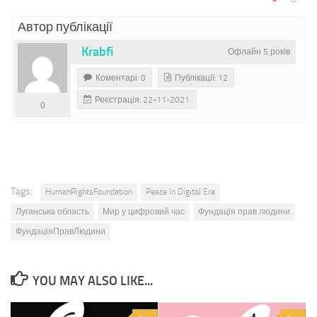
Автор публікації
Krabfi
Офлайн 5 років
Коментарі: 0
Публікації: 12
Реєстрація: 22-11-2021
0
Tags:
HumanRightsFoundation
Peace in Digital Era
Луганська область
Мир у цифровий час
Фундація прав людини
ФундаціяПравЛюдини
YOU MAY ALSO LIKE...