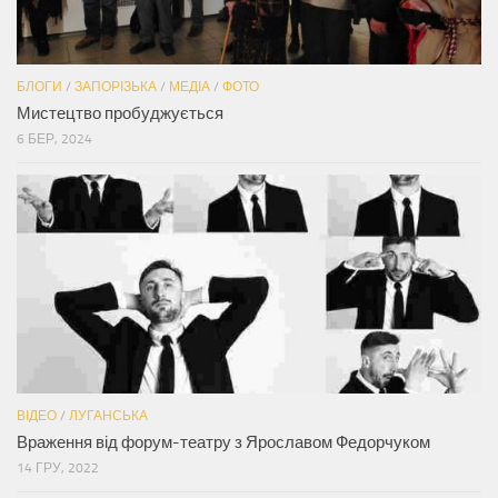
БЛОГИ
/
ЗАПОРІЗЬКА
/
МЕДІА
/
ФОТО
Мистецтво пробуджується
6 БЕР, 2024
ВІДЕО
/
ЛУГАНСЬКА
Враження від форум-театру з Ярославом Федорчуком
14 ГРУ, 2022