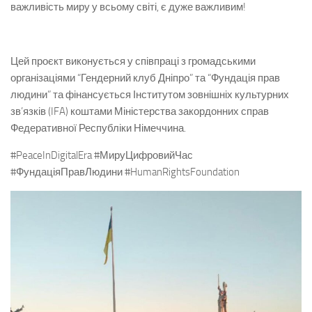
важливість миру у всьому світі, є дуже важливим!
Цей проєкт виконується у співпраці з громадськими
організаціями “Гендерний клуб Дніпро” та “Фундація прав
людини” та фінансується Інститутом зовнішніх культурних
зв’язків (IFA) коштами Міністерства закордонних справ
Федеративної Республіки Німеччина.
#PeaceInDigitalEra #МируЦифровийЧас
#ФундаціяПравЛюдини #HumanRightsFoundation