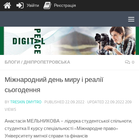
Увійти
Реєстрація
Skip to content
БЛОГИ
/
ДНІПРОПЕТРОВСЬКА
0
Міжнародний день миру і реалії
сьогодення
BY
TRESKIN DMYTRO
· PUBLISHED
22.09.2022
· UPDATED
22.09.2022
209
VIEWS
Анастасія МЕЛЬНИКОВА – лідерка студентської спільноти,
студентка ІІ курсу спеціальності «Міжнародне право»
Університету митної справи та фінансів