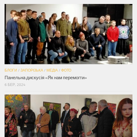
БЛОГИ
/
ЗАПОРІЗЬКА
/
МЕДІА
/
ФОТО
Панельна дискусія «Як нам перемогти»
6 БЕР, 2024