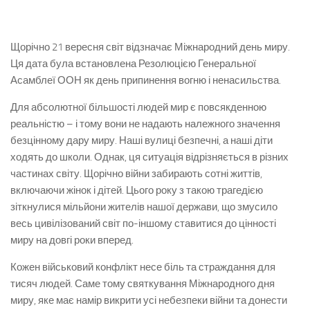
Щорічно 21 вересня світ відзначає Міжнародний день миру.
Ця дата була встановлена Резолюцією Генеральної
Асамблеї ООН як день припинення вогню і ненасильства.
Для абсолютної більшості людей мир є повсякденною
реальністю – і тому вони не надають належного значення
безцінному дару миру. Наші вулиці безпечні, а наші діти
ходять до школи. Однак, ця ситуація відрізняється в різних
частинах світу. Щорічно війни забирають сотні життів,
включаючи жінок і дітей. Цього року з такою трагедією
зіткнулися мільйони жителів нашої держави, що змусило
весь цивілізований світ по-іншому ставитися до цінності
миру на довгі роки вперед.
Кожен військовий конфлікт несе біль та страждання для
тисяч людей. Саме тому святкування Міжнародного дня
миру, яке має намір викрити усі небезпеки війни та донести