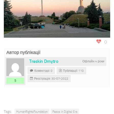
0
Автор публікації
Treskin Dmytro
Офлайн 4 роки
Коментарі: 0
Публікації: 110
Реєстрація: 30-07-2022
5
Tags:
HumanRightsFoundation
Peace in Digital Era