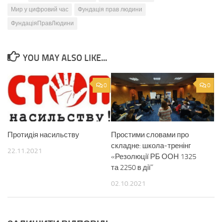
Мир у цифровий час
Фундація прав людини
ФундаціяПравЛюдини
YOU MAY ALSO LIKE...
0
0
Протидія насильству
Простими словами про
складне: школа-тренінг
22.11.2021
«Резолюції РБ ООН 1325
та 2250 в дії”
02.10.2021