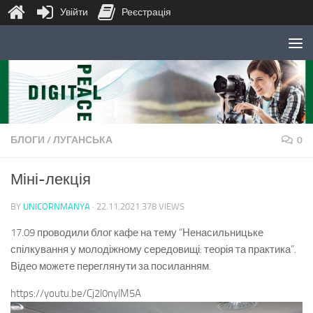
Увійти
Реєстрація
Skip to content
БЛОГИ
/
ЛУГАНСЬКА
0
Міні-лекція
BY
UNICORNMANYA
·
22.11.2021
378 VIEWS
17.09 проводили блог кафе на тему “Ненасильницьке
спілкування у молодіжному середовищі: теорія та практика”.
Відео можете переглянути за посиланням.
https://youtu.be/Cj2l0nylM5A