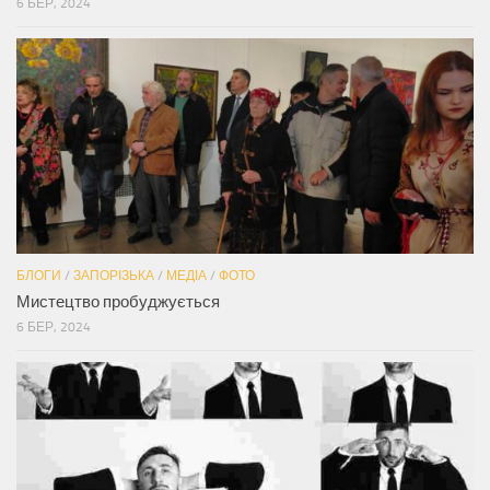
6 БЕР, 2024
БЛОГИ
/
ЗАПОРІЗЬКА
/
МЕДІА
/
ФОТО
Мистецтво пробуджується
6 БЕР, 2024