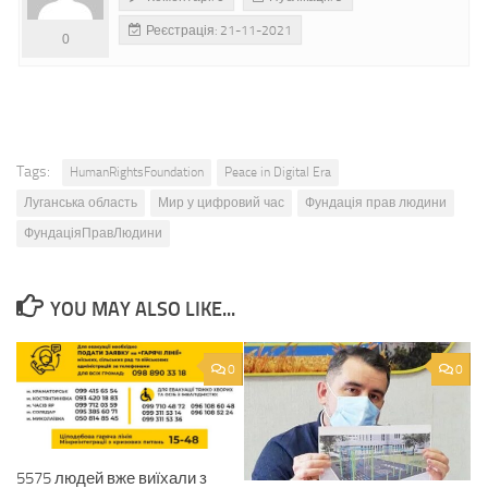
Реєстрація: 21-11-2021
0
Tags:
HumanRightsFoundation
Peace in Digital Era
Луганська область
Мир у цифровий час
Фундація прав людини
ФундаціяПравЛюдини
YOU MAY ALSO LIKE...
0
0
5575 людей вже виїхали з