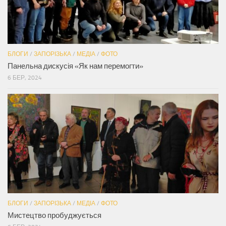
БЛОГИ
/
ЗАПОРІЗЬКА
/
МЕДІА
/
ФОТО
Панельна дискусія «Як нам перемогти»
6 БЕР, 2024
БЛОГИ
/
ЗАПОРІЗЬКА
/
МЕДІА
/
ФОТО
Мистецтво пробуджується