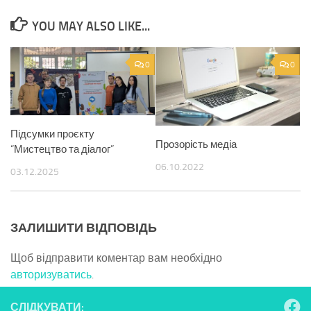
YOU MAY ALSO LIKE...
0
0
Підсумки проєкту
Прозорість медіа
“Мистецтво та діалог”
06.10.2022
03.12.2025
ЗАЛИШИТИ ВІДПОВІДЬ
Щоб відправити коментар вам необхідно
авторизуватись
.
СЛІДКУВАТИ: