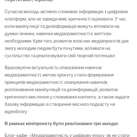
Сучасна молодь активно споживає інформацію з цифрових
платформ, але не завжди вміє критично її оцінювати. У час,
коли маніпуляції та дезінформація можуть впливати на
думки і вчинки, навички медіаграмотності є життєво
необхідними. Крім того, розвиток власних медіапроєктів дає
змогу молодим людям бути почутими, впливати на
суспільство та реалізовувати свій творчий потенціал.
Враховуючи актуальність опанування навичок
медіаграмотності, метою проєкту стало формування
принципів медіаграмотності, опанування навичків
розпізнавання маніпуляцій та дезінформацій, розвиток
критичного мислення у споживанні контенту, а також надати
базову інформацію зі створення якісного подкасту чи
відеоблогу.
В рамках мініпроєкту було реалізовано три заходи
:
Блог-кафе: «Медіаграмотність у цифрову епоху: як не стати