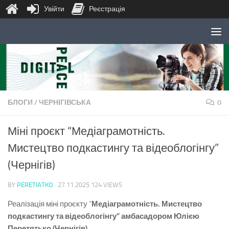
Увійти
Реєстрація
Skip to content
БЛОГИ
/
ЧЕРНІГІВСЬКА
0
Міні проєкт “Медіаграмотність.
Мистецтво подкастингу та відеоблогінгу”
(Чернігів)
BY
PERETIATKO
·
27.11.2025
124 VIEWS
Реалізація міні проєкту “
Медіаграмотність. Мистецтво
подкастингу та відеоблогінгу
”
амбасадором Юлією
Перетятько (Чернігів).