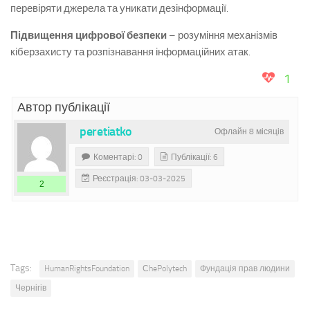
перевіряти джерела та уникати дезінформації.
Підвищення цифрової безпеки
– розуміння механізмів
кіберзахисту та розпізнавання інформаційних атак.
1
Автор публікації
peretiatko
Офлайн 8 місяців
Коментарі: 0
Публікації: 6
Реєстрація: 03-03-2025
2
Tags:
HumanRightsFoundation
СhePolytech
Фундація прав людини
Чернігів