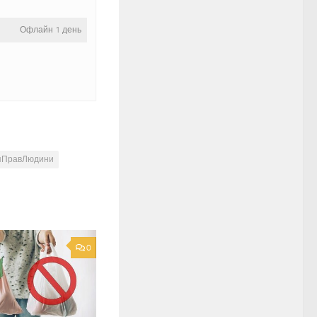
Офлайн 1 день
яПравЛюдини
0