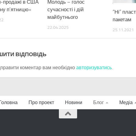
-продажі в США
Молодь – голос
рну п’ятницю»
сучасності і дій
“Ні” плас
майбутнього
пакетам
22
22.04.2025
25.11.2021
ШИТИ ВІДПОВІДЬ
дправити коментар вам необхідно
авторизуватись
.
Головна
Про проект
Новини
Блог
Медіа
VS Market - автоматизация торговли.