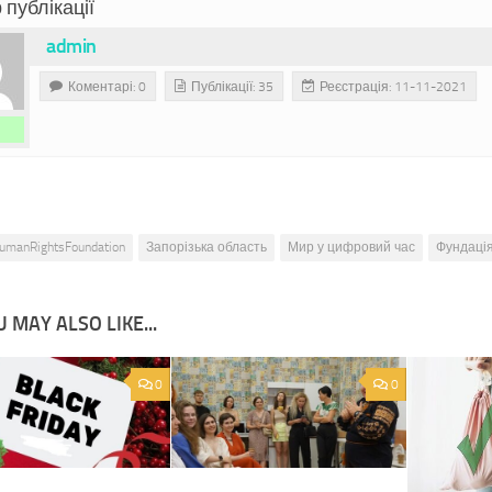
 публікації
admin
Коментарі: 0
Публікації: 35
Реєстрація: 11-11-2021
umanRightsFoundation
Запорізька область
Мир у цифровий час
Фундаці
 MAY ALSO LIKE...
0
0