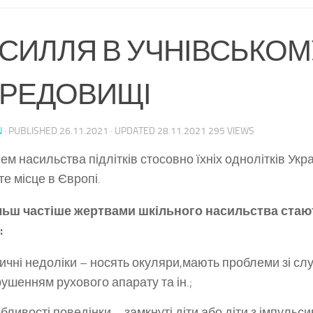
СИЛЛЯ В УЧНІВСЬКОМ
РЕДОВИЩІ
N
· PUBLISHED
26.11.2021
· UPDATED
28.11.2021
295 VIEWS
нем насильства підлітків стосовно їхніх однолітків Укр
те місце в Європі.
ьш частіше жертвами шкільного насильства стають
:
ичні недоліки – носять окуляри,мають проблеми зі сл
ушенням рухового апарату та ін.;
бливості поведінки – замкнуті діти або діти з імпульс