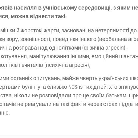
явів насилля в учнівськ
ому середовищі, з яким н
ся, можна віднести такі:
мішки й жорстокі жарти, засновані на нетерпимості до
ки зору, зовнішності, поведінки іншого (вербальна агре
ична розправа над однолітками (фізична агресія);
котування, маніпулювання іншими, емоційний шанта
олітків і вчителів (психічна агресія);
ими останніх опитувань, майже чверть українських ш
ртвами булінгу, а близько 40% із тих дітей, хто зіткну
ства, ніколи не розповідали про це своїм батькам. Пр
рігачів не реагували на такі факти через страх піддат
нню.