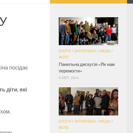
У
БЛОГИ
/
ЗАПОРІЗЬКА
/
МЕДІА
/
ФОТО
Панельна дискусія «Як нам
аїна посідає
перемогти»
6 БЕР, 2024
 діти, які
ухом,
БЛОГИ
/
ЗАПОРІЗЬКА
/
МЕДІА
/
ФОТО
ивною