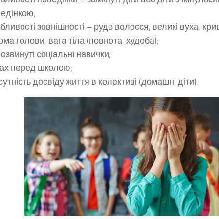
едінкою;
бливості зовнішності – руде волосся, великі вуха, кри
ма голови, вага тіла (повнота, худоба);
озвинуті соціальні навички;
ах перед школою;
сутність досвіду життя в колективі (домашні діти).