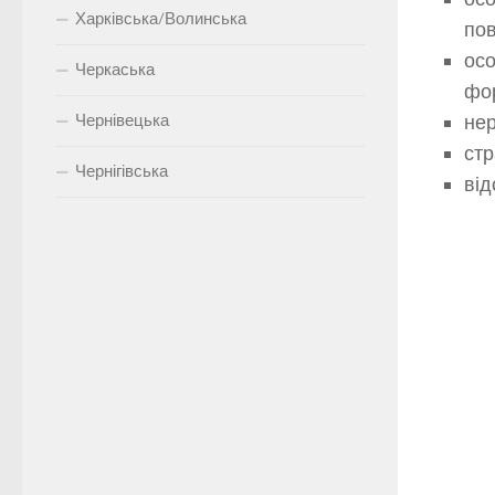
Харківська/Волинська
пов
осо
Черкаська
фор
Чернівецька
нер
стр
Чернігівська
від