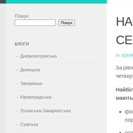
Пошук
НА
Пошук
СЕ
БЛОГИ
BY
ADMI
Дніпропетровська
За рів
Донецька
четвер
Запорізька
Найбіл
Кіровоградська
мають
Луганська/Закарпатська
фіз
пор
Сумська
осо