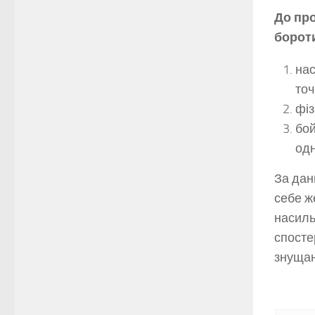
До про
бороти
нас
точ
фіз
бой
одн
За дан
себе же
насиль
спосте
знуща