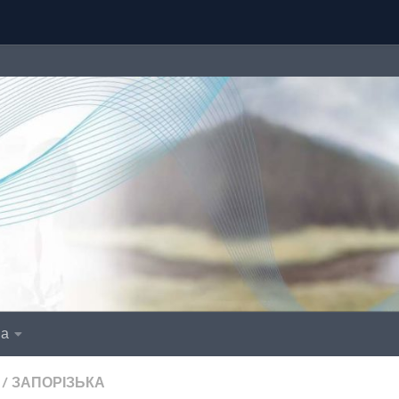
іа
/
ЗАПОРІЗЬКА