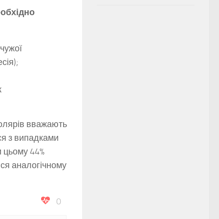
еобхідно
 чужої
сія);
ж
колярів вважають
вся з випадками
и цьому 44%
ися аналогічному
0