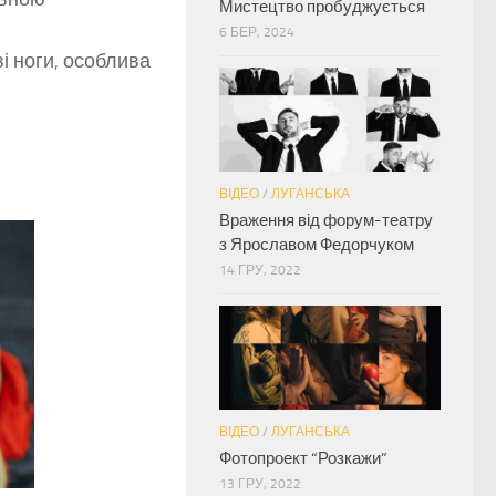
Мистецтво пробуджується
6 БЕР, 2024
ві ноги, особлива
ВІДЕО
/
ЛУГАНСЬКА
Враження від форум-театру
з Ярославом Федорчуком
14 ГРУ, 2022
ВІДЕО
/
ЛУГАНСЬКА
Фотопроект “Розкажи”
13 ГРУ, 2022