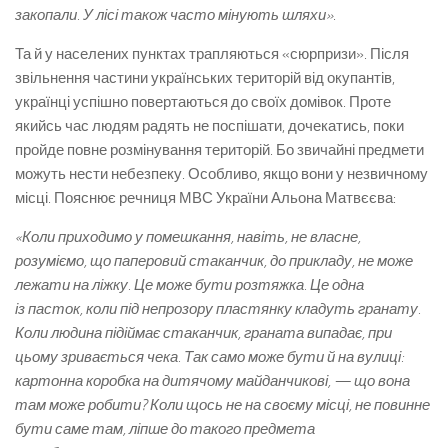
закопали. У лісі також часто мінують шляхи»
.
Та й у населених пунктах трапляються «сюрпризи». Після
звільнення частини українських територій від окупантів,
українці успішно повертаються до своїх домівок. Проте
якийсь час людям радять не поспішати, дочекатись, поки
пройде повне розмінування територій. Бо звичайні предмети
можуть нести небезпеку. Особливо, якщо вони у незвичному
місці. Пояснює речниця МВС України Альона Матвєєва:
«Коли приходимо у помешкання, навіть, не власне,
розуміємо, що паперовий стаканчик, до прикладу, не може
лежати на ліжку. Це може бути розтяжка. Це одна
із пасток, коли під непрозору пластянку кладуть гранату.
Коли людина підіймає стаканчик, граната випадає, при
цьому зривається чека. Так само може бути й на вулиці:
картонна коробка на дитячому майданчикові, — що вона
там може робити? Коли щось не на своєму місці, не повинне
бути саме там, ліпше до такого предмета