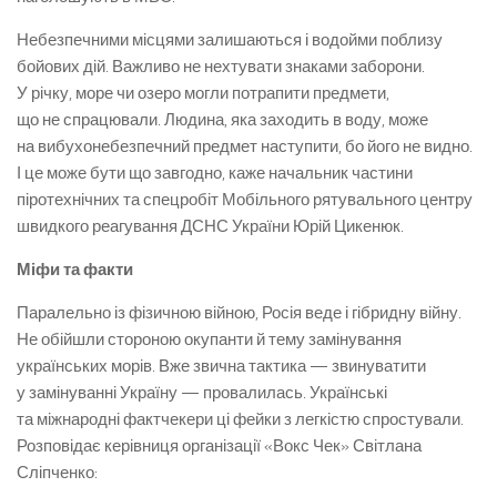
Небезпечними місцями залишаються і водойми поблизу
бойових дій. Важливо не нехтувати знаками заборони.
У річку, море чи озеро могли потрапити предмети,
що не спрацювали. Людина, яка заходить в воду, може
на вибухонебезпечний предмет наступити, бо його не видно.
І це може бути що завгодно, каже начальник частини
піротехнічних та спецробіт Мобільного рятувального центру
швидкого реагування ДСНС України Юрій Цикенюк.
Міфи та факти
Паралельно із фізичною війною, Росія веде і гібридну війну.
Не обійшли стороною окупанти й тему замінування
українських морів. Вже звична тактика — звинуватити
у замінуванні Україну — провалилась. Українські
та міжнародні фактчекери ці фейки з легкістю спростували.
Розповідає керівниця організації «Вокс Чек» Світлана
Сліпченко: