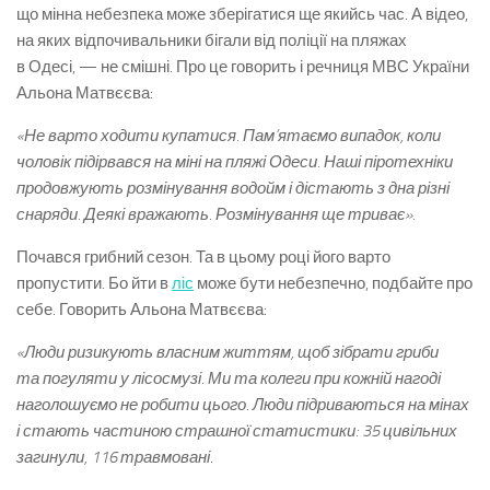
що мінна небезпека може зберігатися ще якийсь час. А відео,
на яких відпочивальники бігали від поліції на пляжах
в Одесі, — не смішні. Про це говорить і речниця МВС України
Альона Матвєєва:
«Не варто ходити купатися. Пам’ятаємо випадок, коли
чоловік підірвався на міні на пляжі Одеси. Наші піротехніки
продовжують розмінування водойм і дістають з дна різні
снаряди. Деякі вражають. Розмінування ще триває».
Почався грибний сезон. Та в цьому році його варто
пропустити. Бо йти в
ліс
може бути небезпечно, подбайте про
себе. Говорить Альона Матвєєва:
«Люди ризикують власним життям, щоб зібрати гриби
та погуляти у лісосмузі. Ми та колеги при кожній нагоді
наголошуємо не робити цього. Люди підриваються на мінах
і стають частиною страшної статистики: 35 цивільних
загинули, 116 травмовані.