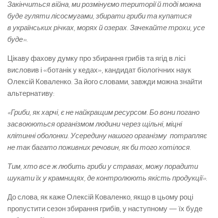
Закінчиться війна, ми розмінуємо території й тоді можна
буде гуляти лісосмугами, збирати гриби та купатися
в українських річках, морях й озерах. Зачекайте трохи, усе
буде».
Цікаву фахову думку про збирання грибів та ягід в лісі
висловив і «ботанік у кедах», кандидат біологічних наук
Олексій Коваленко. За його словами, завжди можна знайти
альтернативу:
«Гриби, як харчі, є не найкращим ресурсом. Бо вони погано
засвоюються організмом людини через щільні, міцні
клітинні оболонки. Усередину нашого організму потрапляє
не так багато поживних речовин, як би того хотілося.
Тим, хто все ж любить гриби у стравах, можу порадити
шукати їх у крамницях, де контролюють якість продукції».
До слова, як каже Олексій Коваленко, якщо в цьому році
пропустити сезон збирання грибів, у наступному — їх буде