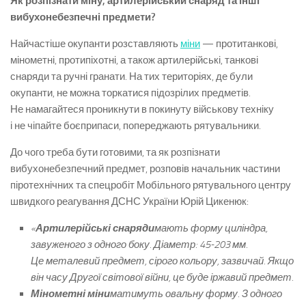
Як розпізнати міну, артилерійський снаряд та інші
вибухонебезпечні предмети?
Найчастіше окупанти розставляють
міни
— протитанкові,
мінометні, протипіхотні, а також артилерійські, танкові
снаряди та ручні гранати. На тих територіях, де були
окупанти, не можна торкатися підозрілих предметів.
Не намагайтеся проникнути в покинуту військову техніку
і не чіпайте боєприпаси, попереджають рятувальники.
До чого треба бути готовими, та як розпізнати
вибухонебезпечний предмет, розповів начальник частини
піротехнічних та спецробіт Мобільного рятувального центру
швидкого реагування ДСНС України Юрій Цикенюк:
«
Артилерійські снаряди
мають форму циліндра,
завуженого з одного боку. Діаметр: 45-203 мм.
Це металевий предмет, сірого кольору, зазвичай. Якщо
він часу Другої світової війни, це буде іржавий предмет.
Мінометні міни
матимуть овальну форму. З одного