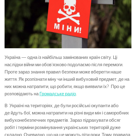
Україна — одна із найбільш замінованих країн світу. Ці
наслідки війни ми обов’язково подолаємо після перемоги.
Проте зараз знання правил безпеки може вберегти наше
життя. Як розпізнати міну чи інший вибуховий предмет, де на
них можна натрапити, що робити, якщо виявили їх? Про це
розповідають на
Громадське радіо
.
В Україні на територіях, де були російські окупанти або
де йдуть бої, можна натрапити на різні види мін і саморобних
вибухонебезпечних предметів. Зараз підрахувати обсяг
робіт і терміни розмінування українських територій дуже
складно. Очевидно, що на це можуть піти роки. Тому правила