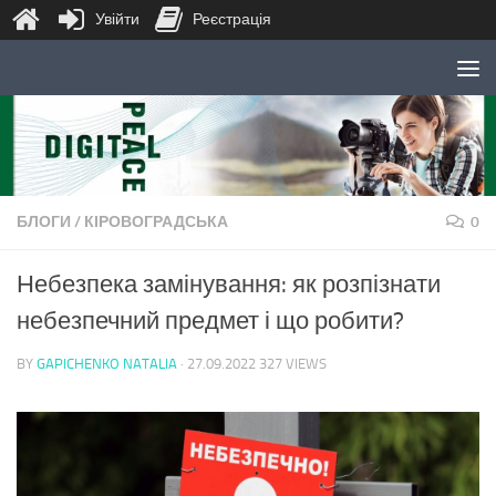
Увійти
Реєстрація
Skip to content
БЛОГИ
/
КІРОВОГРАДСЬКА
0
Небезпека замінування: як розпізнати
небезпечний предмет і що робити?
BY
GAPICHENKO NATALIA
·
27.09.2022
327 VIEWS