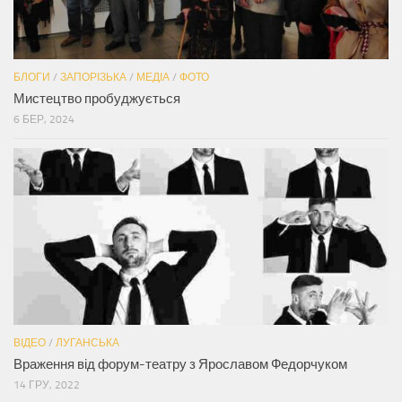
БЛОГИ
/
ЗАПОРІЗЬКА
/
МЕДІА
/
ФОТО
Мистецтво пробуджується
6 БЕР, 2024
ВІДЕО
/
ЛУГАНСЬКА
Враження від форум-театру з Ярославом Федорчуком
14 ГРУ, 2022