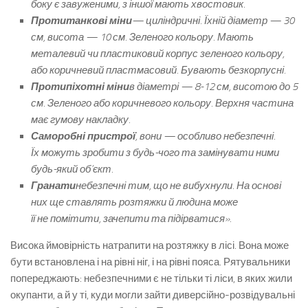
боку є завуженими, з іншої мають хвостовик.
Протитанкові міни
— циліндричні. Їхній діаметр — 30
см, висота — 10 см. Зеленого кольору. Мають
металевий чи пластиковий корпус зеленого кольору,
або коричневий пластмасовий. Бувають безкорпусні.
Протипіхотні міни
в діаметрі — 8-12 см, висотою до 5
см. Зеленого або коричневого кольору. Верхня частина
має гумову накладку.
Саморобні пристрої
, вони — особливо небезпечні.
Їх можуть зробити з будь-чого та замінувати ними
будь-який об’єкт.
Гранати
небезпечні тим, що не вибухнули. На основі
них ще ставлять розтяжки й людина може
її не помітити, зачепити та підірватися».
Висока ймовірність натрапити на розтяжку в лісі. Вона може
бути встановлена і на рівні ніг, і на рівні пояса. Рятувальники
попереджають: небезпечними є не тільки ті ліси, в яких жили
окупанти, а й у ті, куди могли зайти диверсійно-розвідувальні