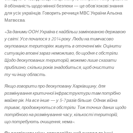
й обізнаність щодо мінної безпеки — це обов’язкові знання
для усіх українців. Говорить речниця МВС України Альона
Матвєєва:
«За даними ООН Україна є найбільш замінованою державою
у світі. Усе почалося з 2014 року. Люди на тимчасово
окупованих територіях живуть в оточенні мін. Оцінити
ситуацію вповні зараз неможливо, бо щодня є обстріли.
Щодо деокупованих територій, можемо лише сказати
приблизно, скільки років знадобиться, щоб очистити
ту чи іншу область.
Якщо говорити про деокуповану Харківщину, для
розмінування критичної інфраструктури там потрібно
майже рік. На все інше — у 5-7 разів більше. Однак війна
триває, продовжуються обстріли. Тож точних даних щодо
потрібного на розмінування часу, кількості територій,
що потребують очищення, нема».