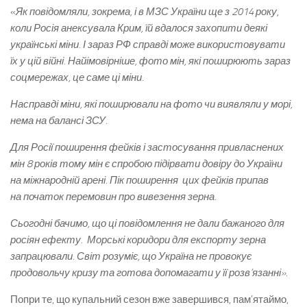
«
Як повідомляли, зокрема, і в МЗС України ще з 2014 року,
коли Росія анексувала Крим, їй вдалося захопити деякі
українські міни. І зараз РФ справді може використовувати
їх у цій війні. Найімовірніше, фото мін, які поширюють зараз
соцмережах, це саме ці міни.
Насправді міни, які поширювали на фото чи виявляли у морі,
нема на балансі ЗСУ.
Для Росії поширення фейків і застосування привласнених
мін 8 років тому мін є спробою підірвати довіру до України
на міжнародній арені. Пік поширення цих фейків припав
на початок перемовин про вивезення зерна.
Сьогодні бачимо, що ці повідомлення не дали бажаного для
росіян ефекту. Морські коридори для експорту зерна
запрацювали. Світ розуміє, що Україна не провокує
продовольчу кризу та готова допомагати у її розв’язанні».
Попри те, що купальний сезон вже завершився, пам’ятаймо,