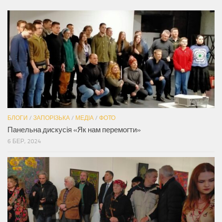
БЛОГИ
/
ЗАПОРІЗЬКА
/
МЕДІА
/
ФОТО
Панельна дискусія «Як нам перемогти»
6 БЕР, 2024