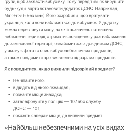
групи, щоб закласти вибухівку. Тому перед тим, як вирушити
будь-куди, варто встановити додаток ДСНС. Наприклад,
MineFree («Без мін»). Його розробили, щоб врятувати
українців, коли вони наблизяться до вибухівок. У додатку
можна переглянути мапу, на якій позначено потенційно
небезпечні території, отримати сповіщення у разі наближення
до замінованої території; ознайомитися з довідником ДСНС,
у якому є фото та опис вибухонебезпечних предметів,
а також повідомити про виявлення підозрілих предметів.
Як поводитися, якщо виявили підозрілий предмет?
Не чіпайте його;
відійдіть від нього якнайдалі;
позначте місце знахідки;
зателефонуйте у поліцію — 102 або службу
ДСНС — 101;
покажіть саперам місце, де виявили предмет.
«Найбільш небезпечними на усіх видах