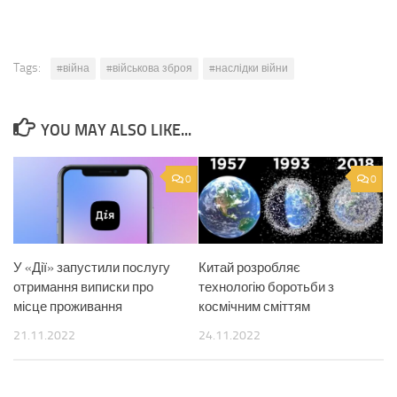
Tags:
#війна
#військова зброя
#наслідки війни
YOU MAY ALSO LIKE...
0
0
У «Дії» запустили послугу
Китай розробляє
отримання виписки про
технологію боротьби з
місце проживання
космічним сміттям
21.11.2022
24.11.2022