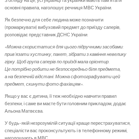
З огляду на це, усі українці та українки мають пам’ятати
основні правила, наголошує речниця МВС України.
Як безпечно для себе людина може позначити
(промаркувати) вибуховий предмет до приїзду саперів,
розповідає представник ДСНС України:
«Можна скористатися для цього підручними засобами:
прив’язати хустинку, пакет, зібрати з каміння невелику
гірку. Щоб група саперів по приїзді мала орієнтир.
Це потрібно робити не безпосередньо біля предмета,
а на безпечній відстані. Можна сфотографувати цей
предмет, скинути фото фахівцям».
Якщо у вас є дитина, її теж необхідно навчити правил
безпеки, і саме ви маєте бути головним прикладом, додає
Альона Матвєєва.
У будь-якій незрозумілій ситуації краще перестрахуватися,
спеціалісти вас проконсультують і в телефонному режимі,
наголошують в МВС.