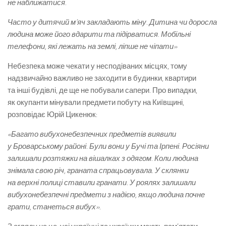
не наближатися.
Часто у дитячий м’яч закладають міну. Дитина чи доросла
людина може його вдарити та підірватися. Мобільні
телефони, які лежать на землі, ліпше не чіпати»
Небезпека може чекати у несподіваних місцях, тому
надзвичайно важливо не заходити в будинки, квартири
та інші будівлі, де ще не побували сапери. Про випадки,
як окупанти мінували предмети побуту на Київщині,
розповідає Юрій Цикенюк:
«Багато вибухонебезпечних предметів виявили
у Броварському районі. Були вони у Бучі та Ірпені. Росіяни
залишали розтяжки на вішалках з одягом. Коли людина
знімала свою річ, граната спрацьовувала. У склянки
на верхні полиці ставили гранати. У роялях залишали
вибухонебезпечні предмети з надією, якщо людина почне
грати, станеться вибух».