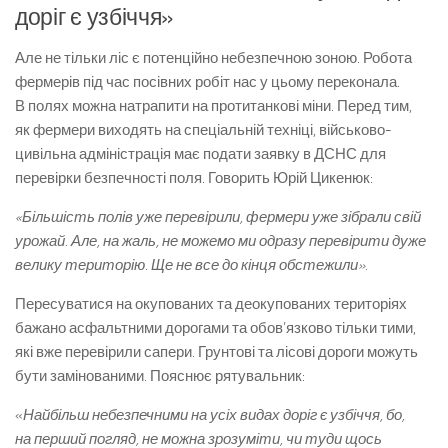
доріг є узбіччя»
Але не тільки ліс є потенційно небезпечною зоною. Робота
фермерів під час посівних робіт нас у цьому переконала.
В полях можна натрапити на протитанкові міни. Перед тим,
як фермери виходять на спеціальній техніці, військово-
цивільна адміністрація має подати заявку в ДСНС для
перевірки безпечності поля. Говорить Юрій Цикенюк:
«Більшість полів уже перевірили, фермери уже зібрали свій
урожай. Але, на жаль, не можемо ми одразу перевірити дуже
велику територію. Ще не все до кінця обстежили».
Пересуватися на окупованих та деокупованих територіях
бажано асфальтними дорогами та обов’язково тільки тими,
які вже перевірили сапери. Грунтові та лісові дороги можуть
бути замінованими. Пояснює рятувальник:
«
Найбільш небезпечними на усіх видах доріг є узбіччя, бо,
на перший погляд, не можна зрозуміти, чи туди щось