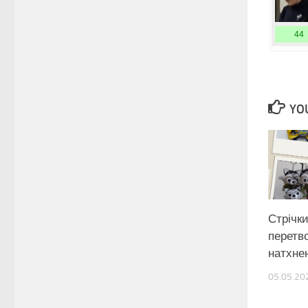
44
YOU
Стрічки
перетв
натхне
05.05.20