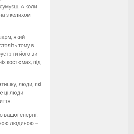
засумуєш. А коли
на з келихом
шарм, який
століть тому в
зустріти його ви
ніх костюмах, під
тишку, люди, які
ще ці люди
иття.
 вашої енергії.
ханою людиною –