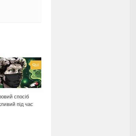
0
ровий спосіб
ливий під час