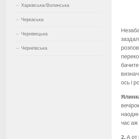
Харківська/Волинська
Черкаська
Незаба
Чернівецька
заздал
розпов
Чернігівська
переко
бачите
визнач
ось і 
Ялинка
вечіро
наодин
час аж
2.
А от 