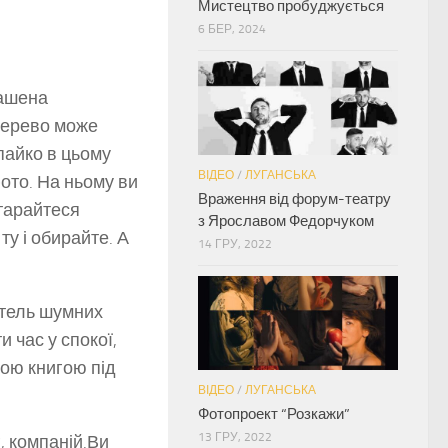
Мистецтво пробуджується
6 БЕР, 2024
рашена
 дерево може
пайко в цьому
ВІДЕО
/
ЛУГАНСЬКА
ото. На ньому ви
Враження від форум-театру
старайтеся
з Ярославом Федорчуком
ту і обирайте. А
14 ГРУ, 2022
итель шумних
 час у спокої,
вою книгою під
ВІДЕО
/
ЛУГАНСЬКА
Фотопроект “Розкажи”
13 ГРУ, 2022
, компаній.Ви