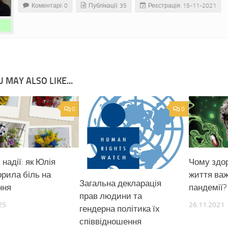
Коментарі: 0
Публікації: 35
Реєстрація: 15-11-2021
 MAY ALSO LIKE...
0
0
 надії: як Юлія
Чому здо
орила біль на
життя важ
Загальна декларація
ння
пандемії?
прав людини та
25
26.11.2021
гендерна політика їх
співвідношення