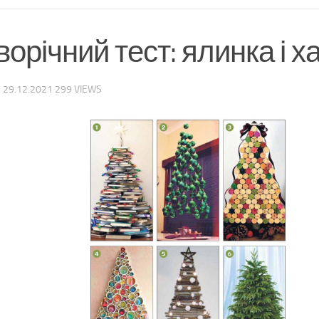
орічний тест: ялинка і х
·
29.12.2021
299 VIEWS