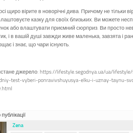
сі щиро вірите в новорічні дива. Причому не тільки вір
влаштовуєте казку для своїх близьких. Ви можете нес
нок або влаштувати приємний сюрприз. Ви просто н
ик, і в вашій душі завжди живе маленька, завзята і ра
ощає і знає, що чари існують.
тане джерело: https://lifestyle.segodnya.ua/ua/lifestyle
niy-test-vyberi-ponravivshuyusya-elku-i-uznay-taynu-sv
.html
 публікації
Zena