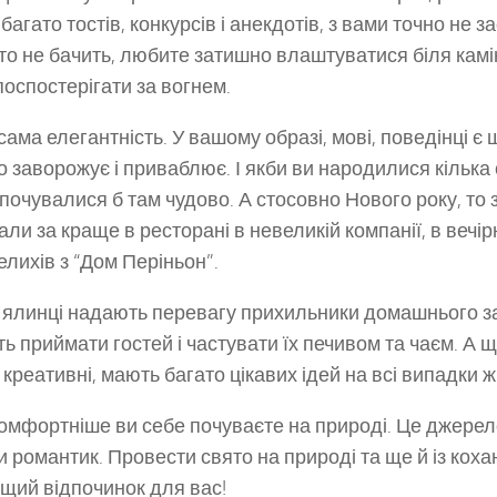
багато тостів, конкурсів і анекдотів, з вами точно не 
хто не бачить, любите затишно влаштуватися біля камі
 поспостерігати за вогнем.
сама елегантність. У вашому образі, мові, поведінці є 
 заворожує і приваблює. І якби ви народилися кілька 
, почувалися б там чудово. А стосовно Нового року, то 
али за краще в ресторані в невеликій компанії, в вечір
елихів з “Дом Періньон”.
й ялинці надають перевагу прихильники домашнього за
ь приймати гостей і частувати їх печивом та чаєм. А 
 креативні, мають багато цікавих ідей на всі випадки ж
омфортніше ви себе почуваєте на природі. Це джерело
и романтик. Провести свято на природі та ще й із ко
щий відпочинок для вас!