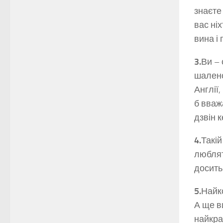
знаєте 
вас ні
вина і
3.
Ви – 
шалено
Англії
б вваж
дзвін к
4.
Такі
люблят
досить
5.
Найк
А ще в
найкра