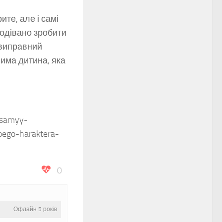
ите, але і самі
подівано зробити
евиправний
нима дитина, яка
/samyy-
oego-haraktera-
0
Офлайн 5 років