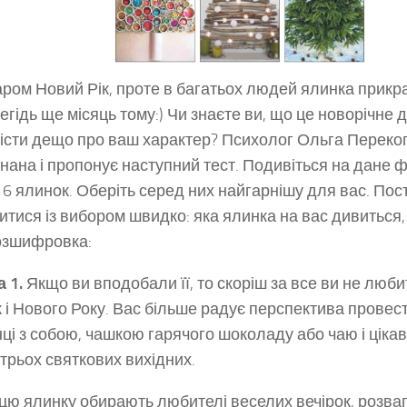
ром Новий Рік, проте в багатьох людей ялинка прик
егідь ще місяць тому:) Чи знаєте ви, що це новорічне
істи дещо про ваш характер? Психолог Ольга Переко
нана і пропонує наступний тест. Подивіться на дане ф
 6 ялинок. Оберіть серед них найгарнішу для вас. По
итися із вибором швидко: яка ялинка на вас дивиться, 
розшифровка:
 1.
Якщо ви вподобали її, то скоріш за все ви не люб
к і Нового Року. Вас більше радує перспектива провести
ці з собою, чашкою гарячого шоколаду або чаю і ціка
 трьох святкових вихідних.
цю ялинку обирають любителі веселих вечірок, розваг