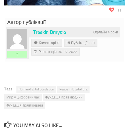
0
Автор публікації
Treskin Dmytro
Офлайн 4 роки
Коментарі: 0
Публікації: 110
Реєстрація: 30-07-2022
5
Tags:
HumanRightsFoundation
Peace in Digital Era
Мир у цифровий час
Фундація прав людини
ФундаціяПравЛюдини
YOU MAY ALSO LIKE...