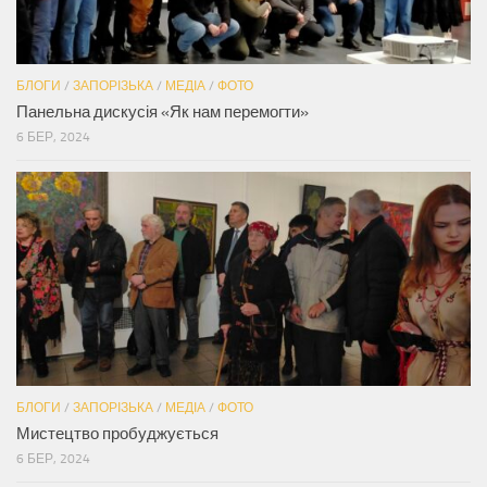
БЛОГИ
/
ЗАПОРІЗЬКА
/
МЕДІА
/
ФОТО
Панельна дискусія «Як нам перемогти»
6 БЕР, 2024
БЛОГИ
/
ЗАПОРІЗЬКА
/
МЕДІА
/
ФОТО
Мистецтво пробуджується
6 БЕР, 2024