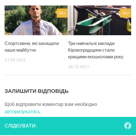
0
0
Спортсмени, які захищали
Три навчальні заклади
наше майбутнє
Кіровоградщини стали
кращими екошколами року
27.09.2022
28.12.2021
ЗАЛИШИТИ ВІДПОВІДЬ
Щоб відправити коментар вам необхідно
авторизуватись
.
СЛІДКУВАТИ: