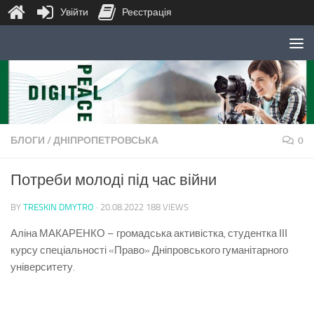
Увійти
Реєстрація
Skip to content
БЛОГИ
/
ДНІПРОПЕТРОВСЬКА
0
Потреби молоді під час війни
BY
TRESKIN DMYTRO
·
20.08.2022
188 VIEWS
Аліна МАКАРЕНКО – громадська активістка, студентка ІІІ
курсу спеціальності «Право» Дніпровського гуманітарного
університету.