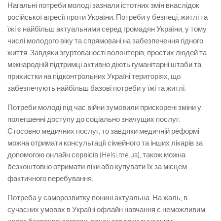
Нагальні потреби молоді зазнали істотних змін внаслідок
російської агресії проти України. Потреби у безпеці, житлі та
їжі є найбільш актуальними серед громадян України, у тому
числі молодого віку та спрямовані на забезпечення гідного
життя. Завдяки згуртованості волонтерів, простих людей та
міжнародній підтримці активно діють гуманітарні штаби та
прихистки на підконтрольних Україні територіях, що
забезпечують найбільш базові потреби у їжі та житлі.
Потреби молоді під час війни зумовили прискорені зміни у
полегшенні доступу до соціально значущих послуг.
Стосовно медичних послуг, то завдяки медичній реформі
можна отримати консультації сімейного та інших лікарів за
допомогою онлайн сервісів (Helsi.me.ua), також можна
безкоштовно отримати ліки або купувати їх за місцем
фактичного перебування.
Потреба у саморозвитку понині актуальна. На жаль, в
сучасних умовах в Україні офлайн навчання є неможливим