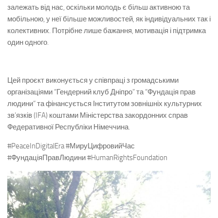
залежать від нас, оскільки молодь є більш активною та
мобільною, у неї більше можливостей, як індивідуальних так і
колективних. Потрібне лише бажання, мотивація і підтримка
один одного.
Цей проєкт виконується у співпраці з громадськими
організаціями “Гендерний клуб Дніпро” та “Фундація прав
людини” та фінансується Інститутом зовнішніх культурних
зв’язків (IFA) коштами Міністерства закордонних справ
Федеративної Республіки Німеччина.
#PeaceInDigitalEra #МируЦифровийЧас
#ФундаціяПравЛюдини #HumanRightsFoundation