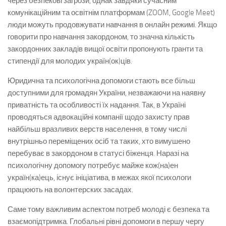
через безпекові загрози, однак завдяки сучасним
комунікаційним та освітнім платформам (ZOOM, Google Meet)
люди можуть продовжувати навчання в онлайн режимі. Якщо
говорити про навчання закордоном, то значна кількість
закордонних закладів вищої освіти пропонують гранти та
стипендії для молодих україн(ок)ців.
Юридична та психологічна допомоги стають все більш
доступними для громадян України, незважаючи на наявну
приватність та особливості їх надання. Так, в Україні
проводяться адвокаційні компанії щодо захисту прав
найбільш вразливих верств населення, в тому числі
внутрішньо переміщених осіб та таких, хто вимушено
перебуває в закордоном в статусі біженця. Наразі на
психологічну допомогу потребує майже кож(на)ен
україн(ка)ець, існує ініціатива, в межах якої психологи
працюють на волонтерских засадах.
Саме тому важливим аспектом потреб молоді є безпека та
взаємопідтримка. Глобальні рівні допомоги в першу чергу