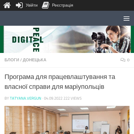
Увійти
Реєстрація
Skip to content
БЛОГИ
/
ДОНЕЦЬКА
0
Програма для працевлаштування та
власної справи для маріупольців
BY
TATYANA.VERGUN
·
04.09.2022
222 VIEWS