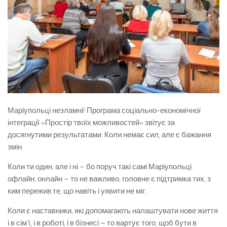
Маріупольці незламні! Програма соціально-економічної
інтеграції «Простір твоїх можливостей» звітує за
досягнутими результатами. Коли немає сил, але є бажання
змін.
Коли ти один, але і ні – бо поруч такі самі Маріупольці:
офлайн, онлайн – то не важливо, головне є підтримка тих, з
ким пережив те, що навіть і уявити не міг.
Коли є наставники, які допомагають налаштувати нове життя
і в сім`ї, і в роботі, і в бізнесі – то вартує того, щоб бути в