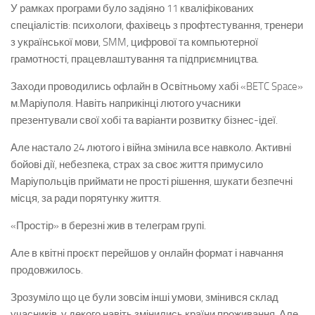
У рамках програми було задіяно 11 кваліфікованих
спеціалістів: психологи, фахівець з профтестування, тренери
з української мови, SMM, цифрової та компьютерної
грамотності, працевлаштування та підприємництва.
Заходи проводились офлайн в Освітньому хабі «BETC Space»
м.Маріуполя. Навіть наприкінці лютого учасники
презентували свої хобі та варіанти розвитку бізнес-ідеї.
Але настало 24 лютого і війна змінила все навколо. Активні
бойові дії, небезпека, страх за своє життя примусило
Маріупольців приймати не прості рішення, шукати безпечні
місця, за ради порятунку життя.
«Простір» в березні жив в телеграм групі.
Але в квітні проєкт перейшов у онлайн формат і навчання
продовжилось.
Зрозуміло що це були зовсім інші умови, змінився склад
учасників, у декого навіть змінились країни проживання. Але