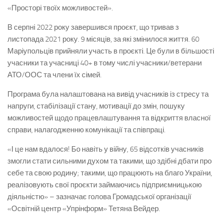
«Просторі твоїх можливостей».
В серпні 2022 року завершився проєкт, що тривав з
листопада 2021 року. 9 місяців, за які змінилося життя. 60
Маріупольців прийняли участь в проєкті. Це були в більшості
учасники та учасниці 40+ в тому числі учасники/ветерани
АТО/ООС та члени їх сімей.
Програма була налаштована на вивід учасників із стресу та
напруги, стабілізації стану, мотивації до змін, пошуку
можливостей щодо працевлаштування та відкриття власної
справи, налагодженню комунікації та співпраці.
«І це нам вдалося! Бо навіть у війну, 65 відсотків учасників
змогли стати сильними духом та такими, що здібні дбати про
себе та свою родину; такими, що працюють на благо України,
реалізовують свої проєкти займаючись підприємницькою
діяльністю» – зазначає голова Громадської організації
«Освітній центр «Упрінформ» Тетяна Вейдер.