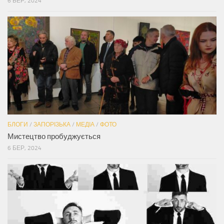
6 БЕР, 2024
БЛОГИ
/
ЗАПОРІЗЬКА
/
МЕДІА
/
ФОТО
Мистецтво пробуджується
6 БЕР, 2024