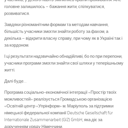
головне залишилось – бажання жити, спілкуватися,
розвиватися.
Завдяки різноманітним формам та методам навчання,
більшість учасники змогли знайти роботу за фахом, а
декілька – відкрити власну справу, при чому як в Україні так і
за кордоном.
І ці результати надзвичайно обнадійливі, бо по при перепони,
учасники програми змогли знайти свої шляхи у теперішньому
житті.
Далі буде…
Програма соціально-економічної інтеграції «Простір твоїх
можливостей» реалізується Громадською організацією
«Освітній центр «Упрінформ» м. Маріуполь за підтримки
німецької федеральної компанії Deutsche Gesellschaft für
Internationale Zusammenarbeit (GIZ) GmbH, яка діє за
дорученням уряду Німеччини.