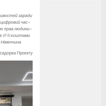
ливостей заради
у цифровий час»
єю прав людини»
в (IFA) коштами
Німеччина.
асадорка Проєкту