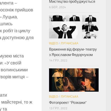
Мистецтво пробуджується
алента –
6 БЕР, 2024
 босоніж прийшов
» Луцька,
йшлись
 робіт із циклу
ла доступною для
ВІДЕО
/
ЛУГАНСЬКА
Враження від форум-театру
з Ярославом Федорчуком
музею міста
14 ГРУ, 2022
: «У своїй
м волинськими
творів митця –
вати
ВІДЕО
/
ЛУГАНСЬКА
майстерні, то ж
Фотопроект “Розкажи”
у та
13 ГРУ, 2022