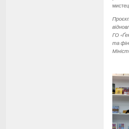
мистец
Проєкт
віднов
ГО «Ґе
та фін
Мініст