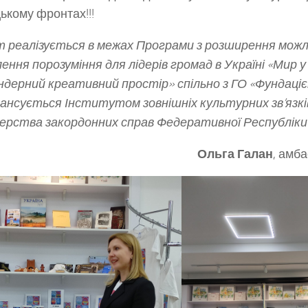
ькому фронтах!!!
 реалізується в межах Програми з розширення мож
лення порозуміння для лідерів громад в Україні «Мир 
ндерний креативний простір» спільно з ГО «Фундаці
ансується Інститутом зовнішніх культурних зв’язкі
ерства закордонних справ Федеративної Республіки 
Ольга Галан
, амб