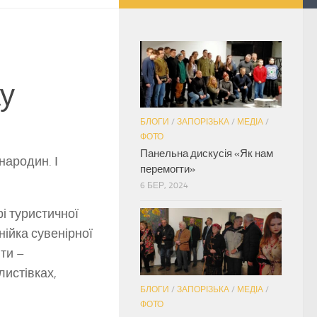
у
БЛОГИ
/
ЗАПОРІЗЬКА
/
МЕДІА
/
ФОТО
Панельна дискусія «Як нам
народин. І
перемогти»
6 БЕР, 2024
і туристичної
нійка сувенірної
ти –
листівках,
БЛОГИ
/
ЗАПОРІЗЬКА
/
МЕДІА
/
ФОТО