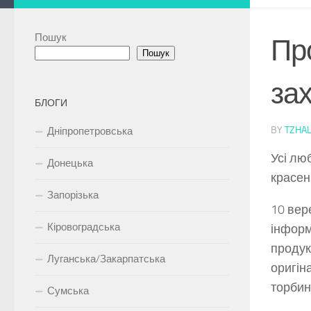
Пошук
Про
Пошук
за
БЛОГИ
BY
TZHAL
Дніпропетровська
Усі лю
Донецька
красен
Запорізька
10 вер
Кіровоградська
інформ
продук
Луганська/Закарпатська
оригін
торбин
Сумська