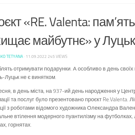
єкт «RE. Valenta: пам’ять
хищає майбутнє» у Луцьк
KO TETYANA
·
11.09.2022
245 VIEWS
блять отримувати подарунки. А особливо в день своїх 
ь-Луцьк не є винятком.
есня, в день міста, на 937-ий день народження у Центр
ації та послуг було презентовано проєкт Re.Valenta. Лі
ції з роботами відомого художника Олександра Вален
альне втілення модерного пуантилізму на футболках, 
ах, горнятах.