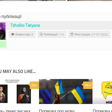
 публікації
Tzhalko Tetyana
Коментарі: 0
Публікації: 114
Реєстрація: 27-07-2022
 MAY ALSO LIKE...
0
0
к» ренесансних
Промова про мову.
Промова 