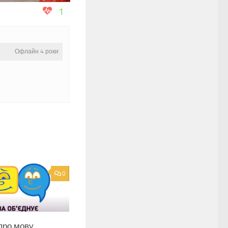
1
Офлайн 4 роки
0
про мову.