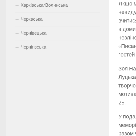
Якщо м
Харківська/Волинська
невиду
Черкаська
вчитис
відоми
Чернівецька
незліче
«Писан
Чернігівська
гостей 
Зоя На
Луцька
творчо
мотива
25.
У пода
меморі
разом 