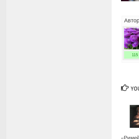
Автор
115
YOU
«Римей