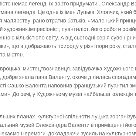
істо немає легенд, їх варто придумати…Олександр В
мана легенда. Це одне із імен Луцька. Хлопчик, який
я малярству, рано втратив батьків, «Маленький принц
й художник,імпресіоніст, пуантиліст, його роботи розі
нною кількістюпо світу. А від сьогодні серія сувенірних
ки», що відображають природу у різні пори року, ста
та містян.
вроцька, мистецтвознавиця, завідувачка Художнього 
, добре знала пана Валенту, охоче ділилась спогадами
сті Сашко Валента наповнив французький пуантиліз
ми». До речі, у Художньому музеї найбільша колекція 
льших планах культурної спільноти Луцька зорганізу
альний музей Олександра Валенти в приміщенні його 
чекаємо Перемоги, докладаючи зусиль на культурном