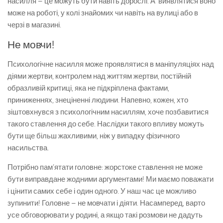
насилля – це можуть бути навіть дорослі. А виявлятися воно
може на роботі, у колі знайомих чи навіть на вулиці або в
черзі в магазині.
Не мовчи!
Психологічне насилля може проявлятися в маніпуляціях над
діями жертви, контролем над життям жертви, постійній
образливій критиці, яка не підкріплена фактами,
приниженнях, знеціненні людини. Напевно, кожен, хто
зіштовхнувся з психологічним насиллям, хоче позбавитися
такого ставлення до себе. Наслідки такого впливу можуть
бути ще більш жахливими, ніж у випадку фізичного
насильства.
Потрібно пам’ятати головне: жорстоке ставлення не може
бути виправдане жодними аргументами! Ми маємо поважати
і цінити самих себе і один одного. У наш час це можливо
зупинити! Головне – не мовчати і діяти. Насамперед, варто
усе обговорювати у родині, а якщо такі розмови не дадуть