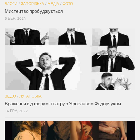
БЛОГИ
/
ЗАПОРІЗЬКА
/
МЕДІА
/
ФОТО
Мистецтво пробуджується
6 БЕР, 2024
ВІДЕО
/
ЛУГАНСЬКА
Враження від форум-театру з Ярославом Федорчуком
14 ГРУ, 2022