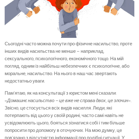
Сьогодні часто можна почути про фізичне насильство, проте
інших видів насильства не менше – наприклад,
сексуального, психологічного, економічного тощо. На мій
погляд, одним із найбільш небезпечних є психологічне, або
моральне, насильство. На нього в наш час звертають
недостатньо уваги.
Пам’ятаю, як на консультації з юристом мені сказали:
«
Домашнє насильство – це вже не справа двох, це злочин
».
Звісно, це стосується всіх видів насилля. Люди, які
потерпають від цього у своїй родині, часто самі навіть не
усвідомлюють цього, бояться зізнатися собі і тим більше
попросити про допомогу в оточуючих. На мою думку, це
пов’язано з відсутністю інформації про подібні ситуації. У