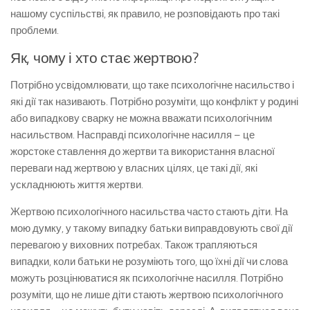
нашому суспільстві, як правило, не розповідають про такі
проблеми.
Як, чому і хто стає жертвою?
Потрібно усвідомлювати, що таке психологічне насильство і
які дії так називають. Потрібно розуміти, що конфлікт у родині
або випадкову сварку не можна вважати психологічним
насильством. Насправді психологічне насилля – це
жорстоке ставлення до жертви та використання власної
переваги над жертвою у власних цілях, це такі дії, які
ускладнюють життя жертви.
Жертвою психологічного насильства часто стають діти. На
мою думку, у такому випадку батьки виправдовують свої дії
перевагою у виховних потребах. Також трапляються
випадки, коли батьки не розуміють того, що їхні дії чи слова
можуть розцінюватися як психологічне насилля. Потрібно
розуміти, що не лише діти стають жертвою психологічного