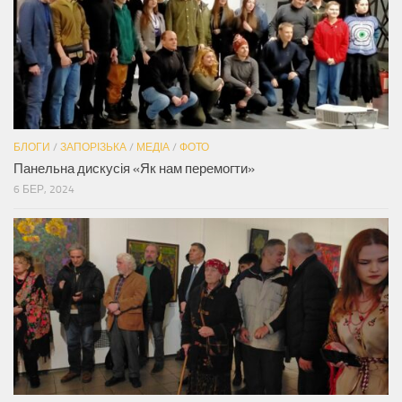
БЛОГИ
/
ЗАПОРІЗЬКА
/
МЕДІА
/
ФОТО
Панельна дискусія «Як нам перемогти»
6 БЕР, 2024