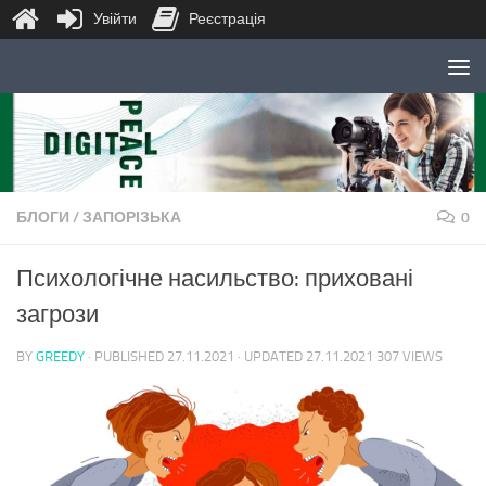
Увійти
Реєстрація
Skip to content
БЛОГИ
/
ЗАПОРІЗЬКА
0
Психологічне насильство: приховані
загрози
BY
GREEDY
· PUBLISHED
27.11.2021
· UPDATED
27.11.2021
307 VIEWS