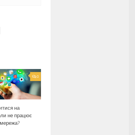
0
итися на
коли не працює
 мережа?