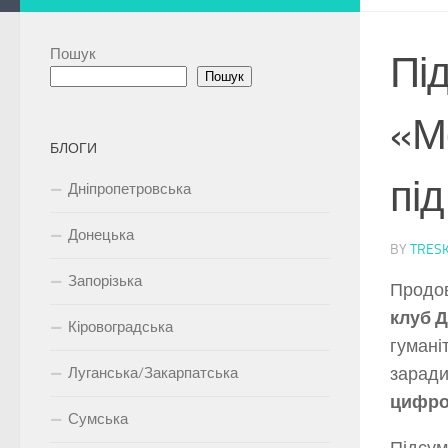
Пошук
Під
Пошук
«Мо
БЛОГИ
під
Дніпропетровська
Донецька
BY
TRES
Запорізька
Продов
клуб 
Кіровоградська
гумані
заради
Луганська/Закарпатська
цифро
Сумська