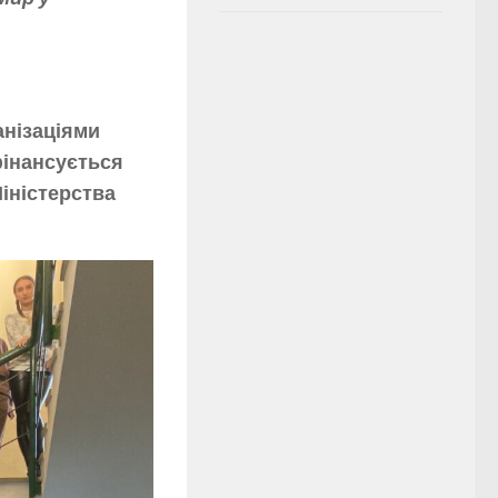
анізаціями
фінансується
Міністерства