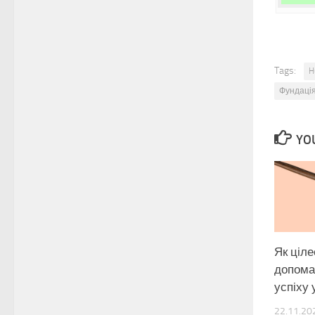
Tags:
H
Фундаці
YOU
Як ціл
допома
успіху 
22.11.20