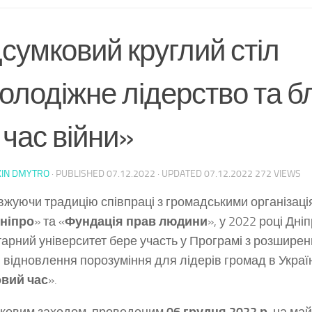
сумковий круглий стіл
лодіжне лідерство та бл
 час війни»
KIN DMYTRO
· PUBLISHED
07.12.2022
· UPDATED
07.12.2022
272 VIEWS
жуючи традицію співпраці з громадськими організаці
Дніпро
» та «
Фундація прав людини
», у 2022 році Дні
тарний університет бере участь у Програмі з розшир
 відновлення порозуміння для лідерів громад в Україн
вий час
».