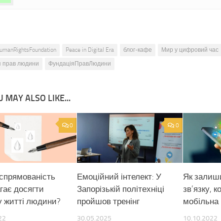
umanRightsFoundation
Peace in Digital Era
блог-кафе
Мир у цифровий час
я прав людини
ФундаціяПравЛюдини
 MAY ALSO LIKE...
0
0
еспрямованість
Емоційний інтелект: У
Як залиш
гає досягти
Запорізькій політехніці
зв’язку, 
у житті людини?
пройшов тренінг
мобільна
22
30.05.2025
10.10.2022