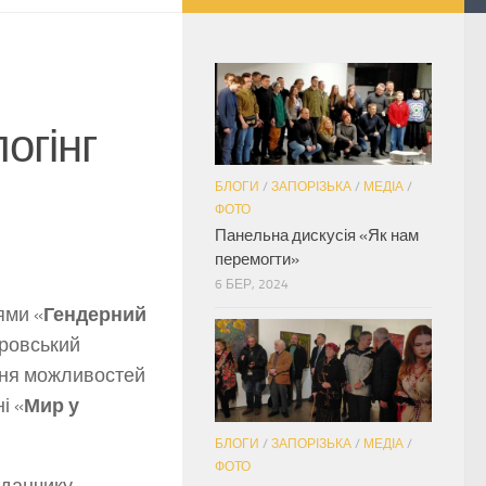
огінг
БЛОГИ
/
ЗАПОРІЗЬКА
/
МЕДІА
/
ФОТО
Панельна дискусія «Як нам
перемогти»
6 БЕР, 2024
ями «
Гендерний
провський
ення можливостей
і «
Мир у
БЛОГИ
/
ЗАПОРІЗЬКА
/
МЕДІА
/
ФОТО