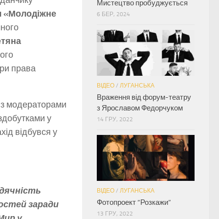
данчику
Мистецтво пробуджується
л «Молодіжне
6 БЕР, 2024
чного
етяна
ного
ри права
ВІДЕО
/
ЛУГАНСЬКА
Враження від форум-театру
о з модераторами
з Ярославом Федорчуком
 здобутками у
14 ГРУ, 2022
ахід відбувся у
вдячність
ВІДЕО
/
ЛУГАНСЬКА
Фотопроект “Розкажи”
остей заради
13 ГРУ, 2022
Мир у