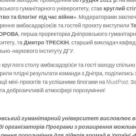
ковим заходом, проведеним
06 грудня 2022 р.
на май
вського гуманітарного університету, став
круглий сті
тво та блогінг під час війни»
. Модераторами заклю
рення амбасадар(ок)ів та гостей проєкту виступили
Т
ОРОВА
, перша проректорка Дніпровського гуманітар
ситету, та
Дмитро ТРЕСКІН
, старший викладач кафед
ьно-наукового інституту ДГУ.
с круглого столу амбасадор(к)и та гості заходу спільн
рили плідні результати команди з Дніпра, поділились
ації міні-проєктів та успішними блогами на MustPost. З
 та доброзичливій атмосфері порозуміння!
овський гуманітарний університет висловлює 
ді організаторів Програми з розширення можлив
лення порозуміння для лідерів громад в Україні «