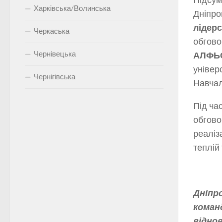
Підсум
Харківська/Волинська
Дніпро
лідерс
Черкаська
обгово
Чернівецька
АЛФЬ
універ
Чернігівська
Навчал
Під ча
обгово
реаліз
теплій
Дніпр
коман
віднов