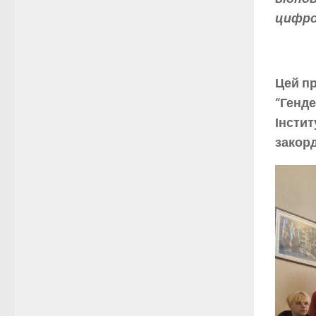
цифро
Цей пр
“Генде
Інстит
закор