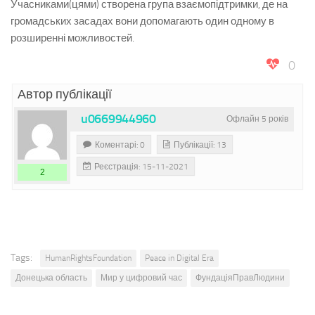
Учасниками(цями) створена група взаємопідтримки, де на
громадських засадах вони допомагають один одному в
розширенні можливостей.
0
Автор публікації
u0669944960
Офлайн 5 років
Коментарі: 0
Публікації: 13
Реєстрація: 15-11-2021
2
Tags:
HumanRightsFoundation
Peace in Digital Era
Донецька область
Мир у цифровий час
ФундаціяПравЛюдини