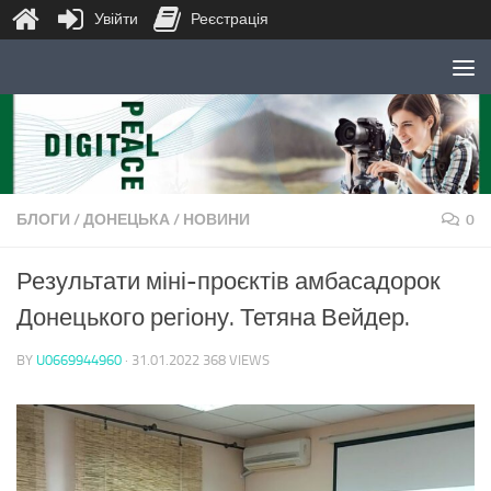
Увійти
Реєстрація
Skip to content
БЛОГИ
/
ДОНЕЦЬКА
/
НОВИНИ
0
Результати міні-проєктів амбасадорок
Донецького регіону. Тетяна Вейдер.
BY
U0669944960
·
31.01.2022
368 VIEWS