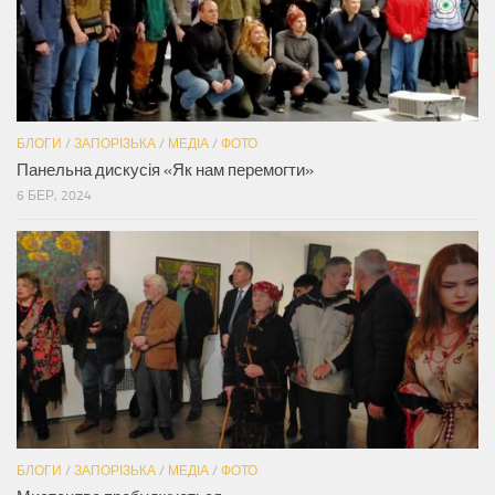
БЛОГИ
/
ЗАПОРІЗЬКА
/
МЕДІА
/
ФОТО
Панельна дискусія «Як нам перемогти»
6 БЕР, 2024
БЛОГИ
/
ЗАПОРІЗЬКА
/
МЕДІА
/
ФОТО