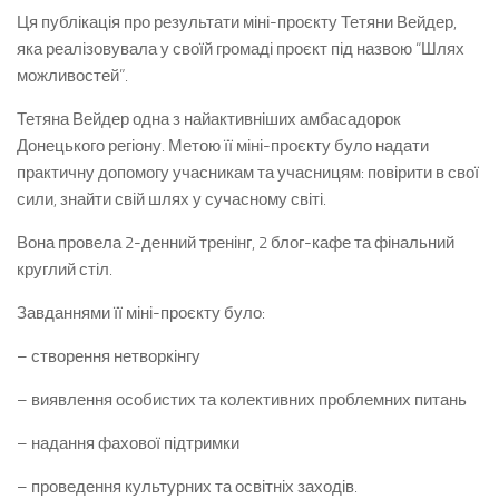
Ця публікація про результати міні-проєкту Тетяни Вейдер,
яка реалізовувала у своїй громаді проєкт під назвою “Шлях
можливостей”.
Тетяна Вейдер одна з найактивніших амбасадорок
Донецького регіону. Метою її міні-проєкту було надати
практичну допомогу учасникам та учасницям: повірити в свої
сили, знайти свій шлях у сучасному світі.
Вона провела 2-денний тренінг, 2 блог-кафе та фінальний
круглий стіл.
Завданнями її міні-проєкту було:
– створення нетворкінгу
– виявлення особистих та колективних проблемних питань
– надання фахової підтримки
– проведення культурних та освітніх заходів.