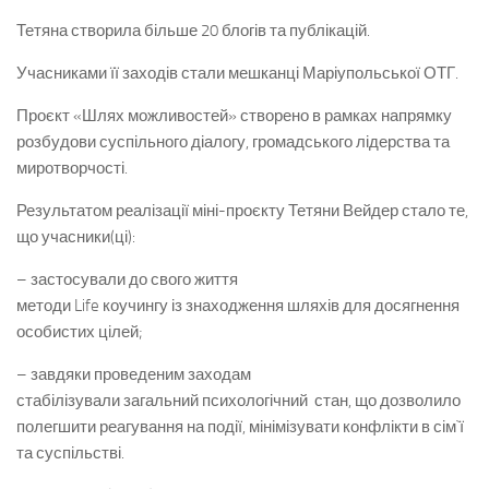
Тетяна створила більше 20 блогів та публікацій.
Учасниками її заходів стали мешканці Маріупольської ОТГ.
Проєкт «Шлях можливостей» створено в рамках напрямку
розбудови суспільного діалогу, громадського лідерства та
миротворчості.
Результатом реалізації міні-проєкту Тетяни Вейдер стало те,
що учасники(ці):
– застосували до свого життя
методи Life коучингу із знаходження шляхів для досягнення
особистих цілей;
– завдяки проведеним заходам
стабілізували загальний психологічний стан, що дозволило
полегшити реагування на події, мінімізувати конфлікти в сім`ї
та суспільстві.