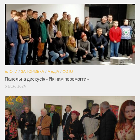
БЛОГИ
/
ЗАПОРІЗЬКА
/
МЕДІА
/
ФОТО
Панельна дискусія «Як нам перемогти»
6 БЕР, 2024