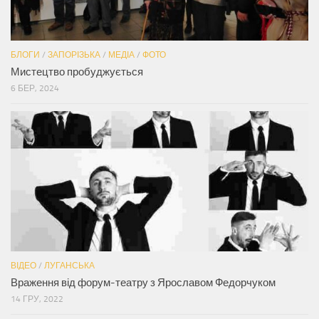
БЛОГИ
/
ЗАПОРІЗЬКА
/
МЕДІА
/
ФОТО
Мистецтво пробуджується
6 БЕР, 2024
ВІДЕО
/
ЛУГАНСЬКА
Враження від форум-театру з Ярославом Федорчуком
14 ГРУ, 2022