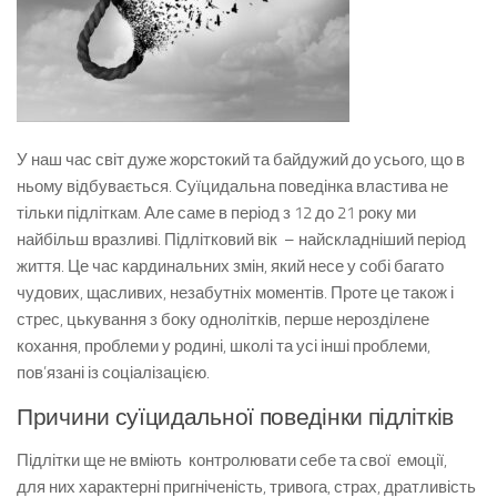
У наш час світ дуже жорстокий та байдужий до усього, що в
ньому відбувається. Суїцидальна поведінка властива не
тільки підліткам. Але саме в період з 12 до 21 року ми
найбільш вразливі. Підлітковий вік – найскладніший період
життя. Це час кардинальних змін, який несе у собі багато
чудових, щасливих, незабутніх моментів. Проте це також і
стрес, цькування з боку однолітків, перше нерозділене
кохання, проблеми у родині, школі та усі інші проблеми,
пов’язані із соціалізацією.
Причини суїцидальної поведінки підлітків
Підлітки ще не вміють контролювати себе та свої емоції,
для них характерні пригніченість, тривога, страх, дратливість