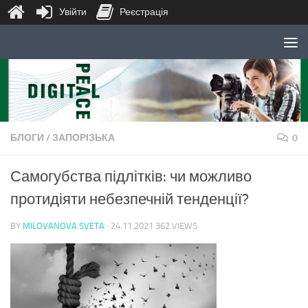
Увійти
Реєстрація
Skip to content
БЛОГИ
/
ЗАПОРІЗЬКА
0
Самогубства підлітків: чи можливо
протидіяти небезпечній тенденції?
BY
MILOVANOVA SVETA
·
24.11.2021
362 VIEWS