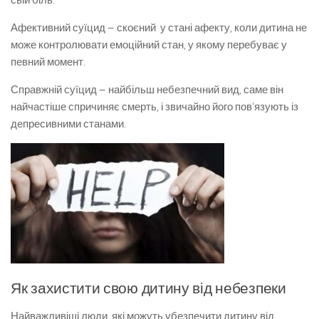
свій біль.
Афективний суїцид – скоєний у стані афекту, коли дитина не
може контролювати емоційний стан, у якому перебуває у
певний момент.
Справжній суїцид – найбільш небезпечний вид, саме він
найчастіше спричиняє смерть, і звичайно його пов’язують із
депресивними станами.
Як захистити свою дитину від небезпеки
Найважливіші люди, які можуть убезпечити дитину від