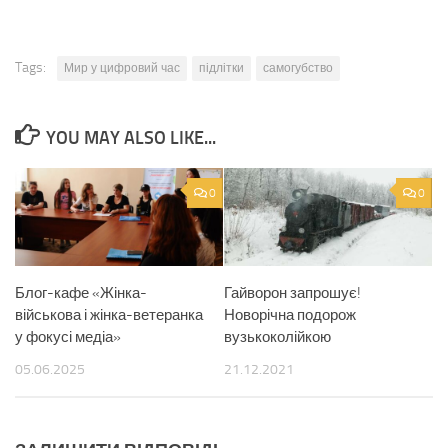
Tags:
Мир у цифровий час
підлітки
самогубство
YOU MAY ALSO LIKE...
0
0
Блог-кафе «Жінка-
Гайворон запрошує!
військова і жінка-ветеранка
Новорічна подорож
у фокусі медіа»
вузькоколійкою
05.06.2025
21.12.2021