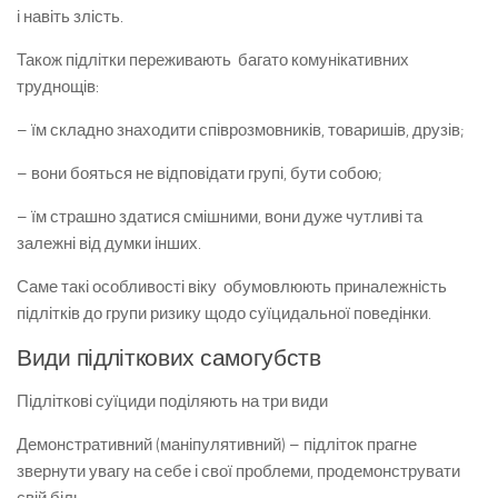
і навіть злість.
Також підлітки переживають багато комунікативних
труднощів:
– їм складно знаходити співрозмовників, товаришів, друзів;
– вони бояться не відповідати групі, бути собою;
– їм страшно здатися смішними, вони дуже чутливі та
залежні від думки інших.
Саме такі особливості віку обумовлюють приналежність
підлітків до групи ризику щодо суїцидальної поведінки.
Види підліткових самогубств
Підліткові суїциди поділяють на три види
Демонстративний (маніпулятивний) – підліток прагне
звернути увагу на себе і свої проблеми, продемонструвати