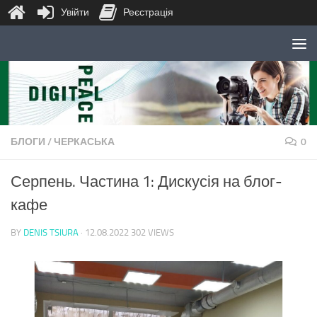
Увійти
Реєстрація
Skip to content
БЛОГИ
/
ЧЕРКАСЬКА
0
Серпень. Частина 1: Дискусія на блог-
кафе
BY
DENIS TSIURA
·
12.08.2022
302 VIEWS