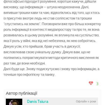
філософські підходи її розуміння, коротше кажучи, дійшли
висновку, що інформація – штука неоднозначна. Далі,
випивши трошки кави та чаю, відволіклись від того, що хтось
із присутніх вкотре ледь не став соліпсистом та трошки
“спустились на землю”. Поговорили вже про більш конкретну
роль інформації в контексті медіапростору та про те, як вона
розвивалась в цьому розумінні, як вплинула на суспільство,
яка її роль у війні, яка від неї небезпека, як нею озброїтись.
Дякую усім, хто прийшов, брав участь в дискусії,
висловлював свою унікальну думку. Дякую вам, що не
полінились попрактикувати методи критичного мислення як
раз там, де вони необхідні.
Далі буде ще. Знову подискутуємо і знову про інформацію, а
точніше про інфогігієну та паніку.
3
Автор публікації
Denis Tsiura
Офлайн 4 роки