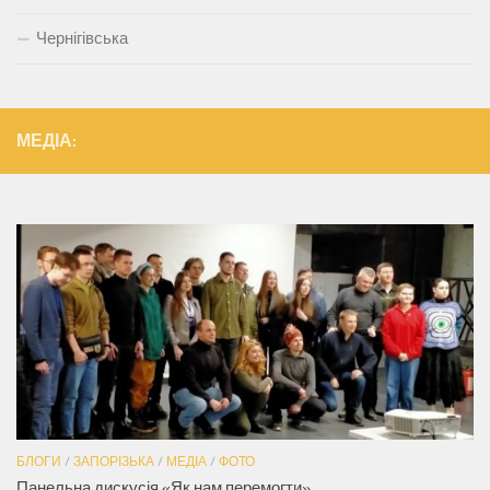
Чернігівська
МЕДІА:
БЛОГИ
/
ЗАПОРІЗЬКА
/
МЕДІА
/
ФОТО
Панельна дискусія «Як нам перемогти»