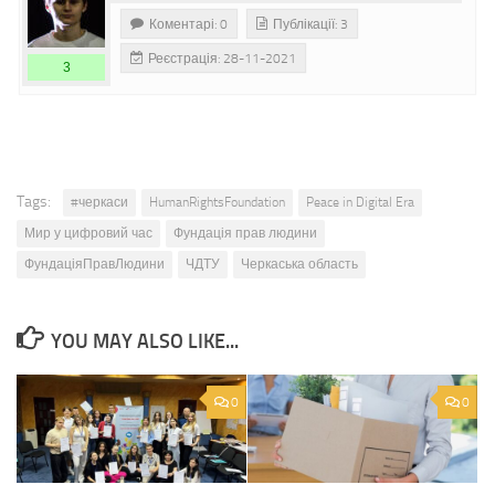
Коментарі: 0
Публікації: 3
Реєстрація: 28-11-2021
3
Tags:
#черкаси
HumanRightsFoundation
Peace in Digital Era
Мир у цифровий час
Фундація прав людини
ФундаціяПравЛюдини
ЧДТУ
Черкаська область
YOU MAY ALSO LIKE...
0
0