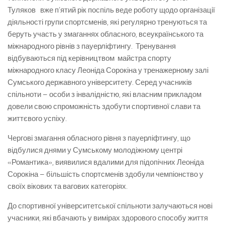
Туляков вже п’ятий рік поспіль веде роботу щодо організації
діяльності групи спортсменів, які регулярно тренуються та
беруть участь у змаганнях обласного, всеукраїнського та
міжнародного рівнів з пауерліфтингу. Тренування
відбуваються під керівництвом майстра спорту
міжнародного класу Леоніда Сорокіна у тренажерному залі
Сумського державного університету. Серед учасників
спільноти – особи з інвалідністю, які власним прикладом
довели свою спроможність здобути спортивної слави та
життєвого успіху.
Чергові змагання обласного рівня з пауерліфтингу, що
відбулися днями у Сумському молодіжному центрі
«Романтика», виявилися вдалими для підопічних Леоніда
Сорокіна – більшість спортсменів здобули чемпіонство у
своїх вікових та вагових категоріях.
До спортивної університетської спільноти залучаються нові
учасники, які вбачають у вимірах здорового способу життя