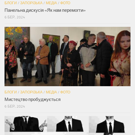
БЛОГИ
/
ЗАПОРІЗЬКА
/
МЕДІА
/
ФОТО
Панельна дискусія «Як нам перемогти»
6 БЕР, 2024
БЛОГИ
/
ЗАПОРІЗЬКА
/
МЕДІА
/
ФОТО
Мистецтво пробуджується
6 БЕР, 2024