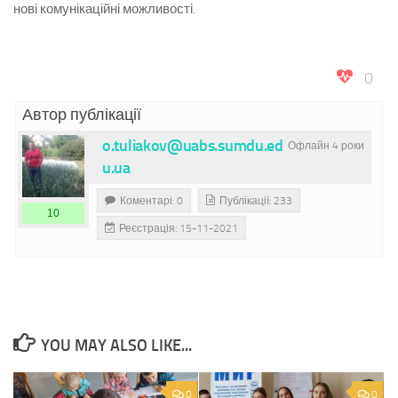
нові комунікаційні можливості.
0
Автор публікації
o.tuliakov@uabs.sumdu.ed
Офлайн 4 роки
u.ua
Коментарі: 0
Публікації: 233
10
Реєстрація: 15-11-2021
YOU MAY ALSO LIKE...
0
0