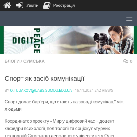
Увійти
Реєстрація
Skip to content
БЛОГИ
/
СУМСЬКА
0
Спорт як засіб комунікації
BY
O.TULIAKOV@UABS.SUMDU.EDU.UA
·
16.11.2021
242 VIEWS
Спорт долає бар’єри, що стають на заваді комунікації між
людьми.
Координатор проекту «Мир у цифровий час», доцент
кафедри психології, політології та соціокультурних
технологій Сумського державного університету Олег