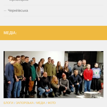
Чернігівська
МЕДІА:
БЛОГИ
/
ЗАПОРІЗЬКА
/
МЕДІА
/
ФОТО