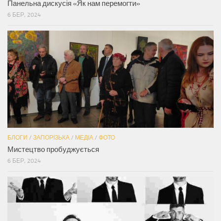
Панельна дискусія «Як нам перемогти»
6 БЕР, 2024
БЛОГИ
/
ЗАПОРІЗЬКА
/
МЕДІА
/
ФОТО
Мистецтво пробуджується
6 БЕР, 2024