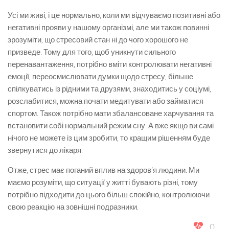
Усі ми живі, і це нормально, коли ми відчуваємо позитивні або
негативні прояви у нашому організмі, але ми також повинні
зрозуміти, що стресовий стан ні до чого хорошого не
призведе. Тому для того, щоб уникнути сильного
перенавантаження, потрібно вміти контролювати негативні
емоції, переосмислювати думки щодо стресу, більше
спілкуватись із рідними та друзями, знаходитись у соціумі,
розслабитися, можна почати медитувати або займатися
спортом. Також потрібно мати збалансоване харчування та
встановити собі нормальний режим сну. А вже якщо ви самі
нічого не можете із цим зробити, то кращим рішенням буде
звернутися до лікаря.
Отже, стрес має поганий вплив на здоров’я людини. Ми
маємо розуміти, що ситуації у житті бувають різні, тому
потрібно підходити до цього більш спокійно, контролюючи
свою реакцію на зовнішні подразники.
0