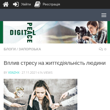
Увійти
Реєстрація
Skip to content
БЛОГИ
/
ЗАПОРІЗЬКА
0
Вплив стресу на життєдіяльність людини
BY
XSNZHX
·
27.11.2021
414 VIEWS