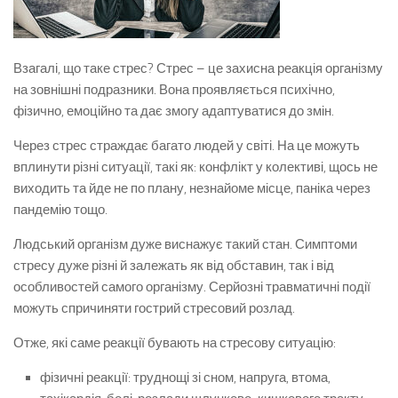
Взагалі, що таке стрес? Стрес – це захисна реакція організму
на зовнішні подразники. Вона проявляється психічно,
фізично, емоційно та дає змогу адаптуватися до змін.
Через стрес страждає багато людей у світі. На це можуть
вплинути різні ситуації, такі як: конфлікт у колективі, щось не
виходить та йде не по плану, незнайоме місце, паніка через
пандемію тощо.
Людський організм дуже виснажує такий стан. Симптоми
стресу дуже різні й залежать як від обставин, так і від
особливостей самого організму. Серйозні травматичні події
можуть спричиняти гострий стресовий розлад.
Отже, які саме реакції бувають на стресову ситуацію:
фізичні реакції: труднощі зі сном, напруга, втома,