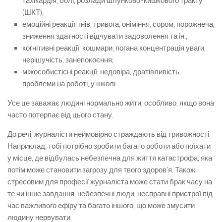
тахікардія, болі, розлади шлунково-кишкового тракту
(ШКТ);
емоційні реакції: гнів, тривога, оніміння, сором, порожнеча,
зниження здатності відчувати задоволення та ін.;
когнітивні реакції: кошмари, погана концентрація уваги,
нерішучість, занепокоєння;
міжособистісні реакції: недовіра, дратівливість,
проблеми на роботі, у школі.
Усе це заважає людині нормально жити, особливо, якщо вона
часто потерпає від цього стану.
До речі, журналісти неймовірно страждають від тривожності.
Наприклад, тобі потрібно зробити багато роботи або поїхати
у місце, де відбулась небезпечна для життя катастрофа, яка
потім може становити загрозу для твого здоров’я. Також
стресовим для професії журналіста може стати брак часу на
те чи інше завдання, небезпечні люди, несправні пристрої під
час важливого ефіру та багато іншого, що може змусити
людину нервувати.