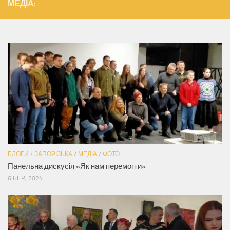
МЕДІА:
БЛОГИ
/
ЗАПОРІЗЬКА
/
МЕДІА
/
ФОТО
Панельна дискусія «Як нам перемогти»
6 БЕР, 2024