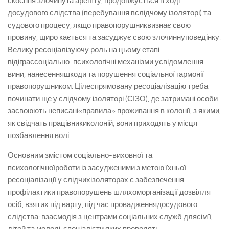
скоєння злочинута арешту, продовжується в ході
досудового слідства (перебування вслідчому ізоляторі) та
судового процесу, якщо правопорушниквизнає свою
провину, щиро кається та засуджує свою злочиннуповедінку.
Велику ресоціалізуючу роль на цьому етапі
відіграєсоціально-психологічні механізми усвідомлення
вини, нанесенняшкоди та порушення соціальної гармонії
правопорушником. Цілеспрямовану ресоціалізацію треба
починати ще у слідчому ізоляторі (СІЗО), де затримані особи
засвоюють неписані«правила» проживання в колонії, з якими,
як свідчать працівникиколоній, вони приходять у місця
позбавлення волі.
Основним змістом соціально-виховної та
психологічноїроботи із засудженими з метою їхньої
ресоціалізації у слідчихізоляторах є забезпечення
профілактики правопорушень шляхоморганізації дозвілля
осіб, взятих під варту, під час провадженнядосудового
слідства: взаємодія з центрами соціальних служб длясім’ї,