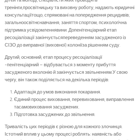
дітей та молоді, спеціалісти яких проводять
тренінги,просвітницьку та виховну роботу, надають юридичні
консультаціїтощо, спрямовані на попередження рецидивів;
загальноосвітнєнавчання; заняття спортом; психологічна
підтримка усвідомленнявини. Допенітенціарний етап
ресоціалізації закінчуєтьсяпереведенням засудженого із
СІЗО до виправної (виховної) колоніїза рішенням суду.
Другий, основний, етап процесу ресоціалізації
-пенітенціарний – відбувається з моменту прибуття
засудженого вколонію й закінчується звільненням.У свою
чергу, він також поділяється на декілька періодів:
Адаптація до умов виконання покарання.
Єдиний процес виховання, перевиховання, виправлення
тасамовиховання засуджених.
Підготовка засуджених до звільнення.
Тривалість цих періодів є різною для кожного злочинця.
Істотний вплив у цьому процесі роблять: наявність або