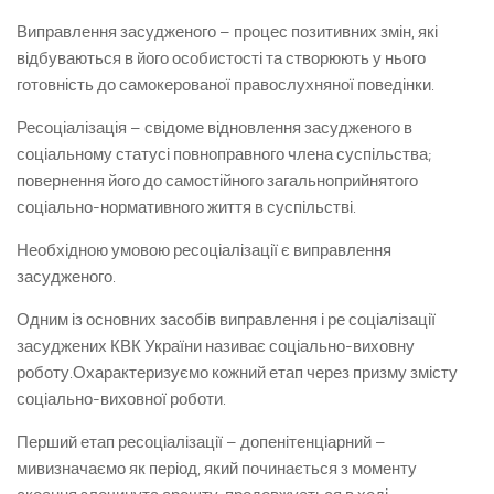
Виправлення засудженого – процес позитивних змін, які
відбуваються в його особистості та створюють у нього
готовність до самокерованої правослухняної поведінки.
Ресоціалізація – свідоме відновлення засудженого в
соціальному статусі повноправного члена суспільства;
повернення його до самостійного загальноприйнятого
соціально-нормативного життя в суспільстві.
Необхідною умовою ресоціалізації є виправлення
засудженого.
Одним із основних засобів виправлення і ре соціалізації
засуджених КВК України називає соціально-виховну
роботу.Охарактеризуємо кожний етап через призму змісту
соціально-виховної роботи.
Перший етап ресоціалізації – допенітенціарний –
мивизначаємо як період, який починається з моменту