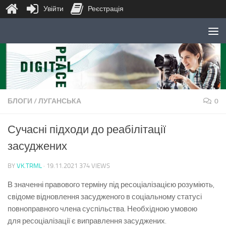
Увійти
Реєстрація
Skip to content
БЛОГИ
/
ЛУГАНСЬКА
0
Сучасні підходи до реабілітації
засуджених
BY
VK.TRML
·
19.11.2021
374 VIEWS
В значенні правового терміну під ресоціалізацією розуміють,
свідоме відновлення засудженого в соціальному статусі
повноправного члена суспільства. Необхідною умовою
для ресоціалізації є виправлення засуджених.