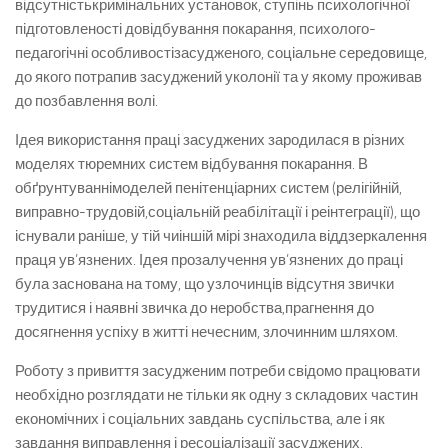
відсутністькримінальних установок, ступінь психологічної
підготовленості довідбування покарання, психолого-
педагогічні особливостізасудженого, соціальне середовище,
до якого потрапив засуджений уколонії та у якому проживав
до позбавлення волі.
Ідея використання праці засуджених зародилася в різних
моделях тюремних систем відбування покарання. В
обґрунтуваннімоделей пенітенціарних систем (релігійній,
виправно-трудовій,соціальній реабілітації і реінтеграції), що
існували раніше, у тій чиіншій мірі знаходила віддзеркалення
праця ув’язнених. Ідея прозалучення ув’язнених до праці
була заснована на тому, що узлочинців відсутня звички
трудитися і наявні звичка до неробства,прагнення до
досягнення успіху в житті нечесним, злочинним шляхом.
Роботу з привиття засудженим потреби свідомо працювати
необхідно розглядати не тільки як одну з складових частин
економічних і соціальних завдань суспільства, але і як
завдання виправлення і ресоціалізації засуджених.