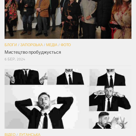
БЛОГИ
/
ЗАПОРІЗЬКА
/
МЕДІА
/
ФОТО
Мистецтво пробуджується
6 БЕР, 2024
ВІДЕО
/
ЛУГАНСЬКА