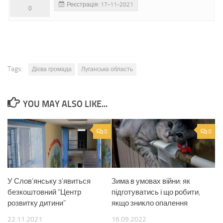
Реєстрація: 17-11-2021
0
Tags:
Дієва громада
Луганська область
YOU MAY ALSO LIKE...
0
0
У Слов’янську з’явиться
Зима в умовах війни: як
безкоштовний “Центр
підготуватись і що робити,
розвитку дитини”
якщо зникло опалення
22.11.2021
16.09.2022