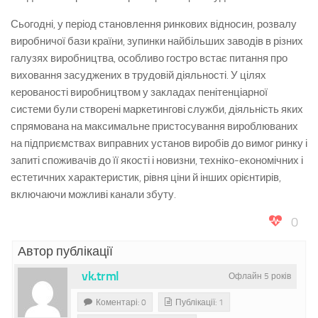
Сьогодні, у період становлення ринкових відносин, розвалу
виробничої бази країни, зупинки найбільших заводів в різних
галузях виробництва, особливо гостро встає питання про
виховання засуджених в трудовій діяльності. У цілях
керованості виробництвом у закладах пенітенціарної
системи були створені маркетингові служби, діяльність яких
спрямована на максимальне пристосування вироблюваних
на підприємствах виправних установ виробів до вимог ринку і
запиті споживачів до її якості і новизни, техніко-економічних і
естетичних характеристик, рівня ціни й інших орієнтирів,
включаючи можливі канали збуту.
0
Автор публікації
vk.trml
Офлайн 5 років
Коментарі: 0
Публікації: 1