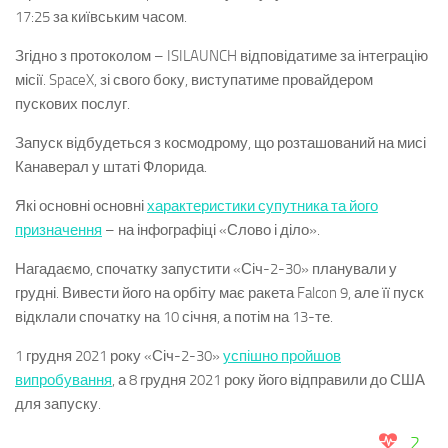
17:25 за київським часом.
Згідно з протоколом – ISILAUNCH відповідатиме за інтеграцію
місії. SpaceX, зі свого боку, виступатиме провайдером
пускових послуг.
Запуск відбудеться з космодрому, що розташований на мисі
Канаверал у штаті Флорида.
Які основні основні
характеристики супутника та його
призначення
– на інфографіці «Слово і діло».
Нагадаємо, спочатку запустити «Січ-2-30» планували у
грудні. Вивести його на орбіту має ракета Falcon 9, але її пуск
відклали спочатку на 10 січня, а потім на 13-те.
1 грудня 2021 року «Січ-2-30»
успішно пройшов
випробування
, а 8 грудня 2021 року його відправили до США
для запуску.
2