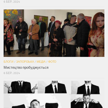
6 БЕР, 2024
БЛОГИ
/
ЗАПОРІЗЬКА
/
МЕДІА
/
ФОТО
Мистецтво пробуджується
6 БЕР, 2024