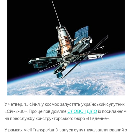
У четвер, 13 січня, у космос запустять український супутник
«Січ-2-30». Про це повідомляє
СЛОВО І ДІЛО
із посиланням
на пресслужбу конструкторського бюро «Південне».
У рамках місії Transporter 3, запуск супутника запланований о