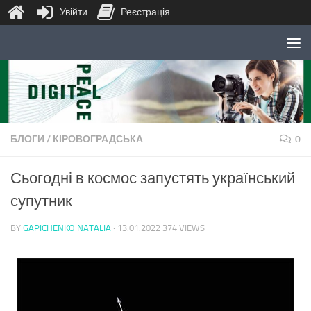
Увійти
Реєстрація
Skip to content
БЛОГИ
/
КІРОВОГРАДСЬКА
0
Сьогодні в космос запустять український
супутник
BY
GAPICHENKO NATALIA
·
13.01.2022
374 VIEWS