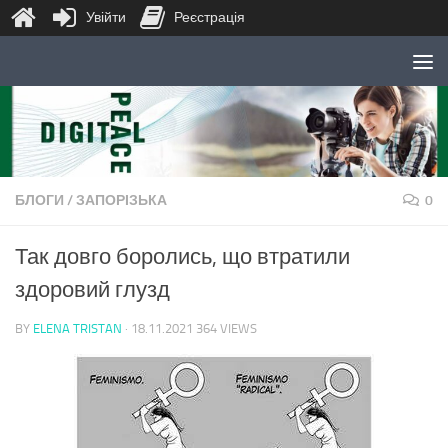
Увійти
Реєстрація
Skip to content
БЛОГИ
/
ЗАПОРІЗЬКА
0
Так довго боролись, що втратили
здоровий глузд
BY
ELENA TRISTAN
·
18.11.2021
364 VIEWS