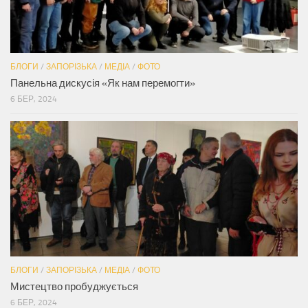
БЛОГИ
/
ЗАПОРІЗЬКА
/
МЕДІА
/
ФОТО
Панельна дискусія «Як нам перемогти»
6 БЕР, 2024
БЛОГИ
/
ЗАПОРІЗЬКА
/
МЕДІА
/
ФОТО
Мистецтво пробуджується
6 БЕР, 2024