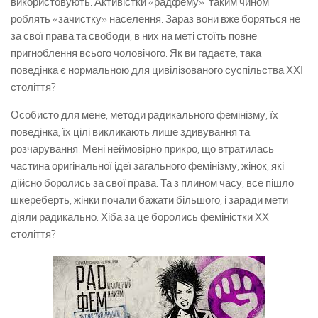
використовують. Активістки «радфему» таким чином
роблять «зачистку» населення. Зараз вони вже боряться не
за свої права та свободи, в них на меті стоїть повне
пригноблення всього чоловічого. Як ви гадаєте, така
поведінка є нормальною для цивілізованого суспільства ХХІ
століття?
Особисто для мене, методи радикального фемінізму, їх
поведінка, їх цілі викликають лише здивування та
розчарування. Мені неймовірно прикро, що втратилась
частина оригінальної ідеї загального фемінізму, жінок, які
дійсно боролись за свої права. Та з плином часу, все пішло
шкереберть, жінки почали бажати більшого, і заради мети
діяли радикально. Хіба за це боролись феміністки ХХ
століття?