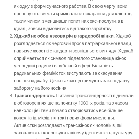
як одну з форм сучасного рабства. В свою чергу, вони
пропонують ввести кримінальне покарання для клієнтів,
таким чином, зменшивши попит на секс-послуги, а в
ідеалі, зовсім відмовитись від такого заробітку.
Хіджаб не обов’язкова річ в гардеробі жінки.
Хіджаб
розглядається як черговий прояв патріархальної влади,
нав’язує жорсткі стандарти зовнішнього вигляду. Хіджаб
сприймається як символ підлеглого становища жінок
усередині родини і в публічній сфері. Більшість
радикальних феміністок виступають за скасування
носіння хіджабу. Деякі також підтримують законодавчу
заборону на його носіння.
Трансгендерність.
Питання трансгендерності піднімали
в обговореннях ще на початку 1980-х років, та з часом
навколо цієї теми почало створюватись все більше
конфліктів, міфів, пліток і нових форм мислення.
Активістки розглядають трансжінок як чоловіків, які
захоплюють і колонізують жіночу ідентичність, культуру і