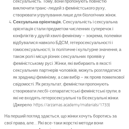
сексуальність. Тому, вони пропонують повністю
виключити транс-людей з феміністського руху,
створювати угрупування лише для біологічних жінок.
Сексуальна орієнтація.
Сексуальність і сексуальна
орієнтація стали предметом численних суперечок і
конфліктів у другій хвилі фемінізму – зокрема, полеміки
відбувалися навколо БДСМ, гетеросексуальності і
гомосексуальності, їх політичне і культурне значення, а
також ролі і місця різних сексуальних проявів у
феміністському русі. Жінки, які вибирають в якості
сексуальних партнерів чоловіків, можуть розглядатися
як зрадниці фемінізму, а сам вибір – як прояв помилкової
свідомості. Як результат, феміністки пропонують
створювати лесбі-сепаратистські феміністські групи, в
які не входять гетеросексуальні та бісексуальні жінки.
(Джерело: https://arzamas.academy/materials/1733)
На перший погляд здається, що жінки хочуть боротись за
свої права, але… Які все-таки жорсткі методи вони