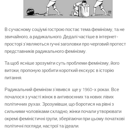
В сучасному соціумі гострою постає тема фемінізму, та не
звичайного, а радикального. Дедалі частіше в інтернет-
просторі з’являються гучні заголовки про черговий протест
представників радикального фемінізму.
Та щоб ясніше зрозуміти суть проблеми фемінізму, його
витоки, пропоную зробити короткий екскурс в історію
питання.
Радикальний фемінізм з’явився ще у 1960-х роках. Все
почалося з участі жінок в антивоєнних та нових лівих
політичних рухах. Зрозумівши, що боротися на рівні з
сильними чоловіками складно, жінки почали утворювати
окремі феміністичні групи, зберігаючи при цьому початкові
політичні погляди, настрої та ідеали.