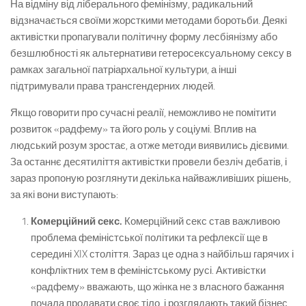
На відміну від ліберального фемінізму, радикальний
відзначається своїми жорсткими методами боротьби. Деякі
активістки пропагували політичну форму лесбіянізму або
безшлюбності як альтернативи гетеросексуальному сексу в
рамках загальної патріархальної культури, а інші
підтримували права трансгендерних людей.
Якщо говорити про сучасні реалії, неможливо не помітити
розвиток «радфему» та його роль у соціумі. Вплив на
людський розум зростає, а отже методи виявились дієвими.
За останнє десятиліття активістки провели безліч дебатів, і
зараз пропоную розглянути декілька найважливіших рішень,
за які вони виступають:
Комерційний секс.
Комерційний секс став важливою
проблема феміністської політики та рефлексії ще в
середині XIX століття. Зараз це одна з найбільш гарячих і
конфліктних тем в феміністському русі. Активістки
«радфему» вважають, що жінка не з власного бажання
почала продавати своє тіло, і розглядають такий бізнес,