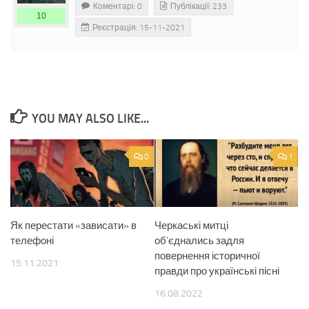
Коментарі: 0
Публікації: 233
10
Реєстрація: 15-11-2021
YOU MAY ALSO LIKE...
0
1
Як перестати «зависати» в
Черкаські митці
телефоні
об’єднались задля
повернення історичної
15.11.2021
правди про українські пісні
16.08.2022