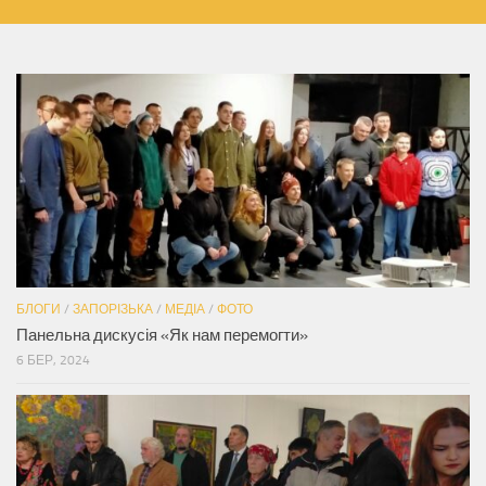
БЛОГИ
/
ЗАПОРІЗЬКА
/
МЕДІА
/
ФОТО
Панельна дискусія «Як нам перемогти»
6 БЕР, 2024