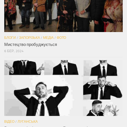
БЛОГИ
/
ЗАПОРІЗЬКА
/
МЕДІА
/
ФОТО
Мистецтво пробуджується
6 БЕР, 2024
ВІДЕО
/
ЛУГАНСЬКА