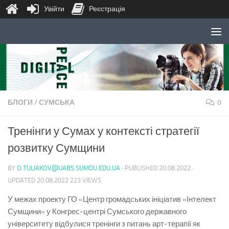
Увійти
Реєстрація
Skip to content
БЛОГИ
/
СУМСЬКА
0
Тренінги у Сумах у контексті стратегії
розвитку Сумщини
BY
O.TULIAKOV@UABS.SUMDU.EDU.UA
· PUBLISHED
20.08.2022
·
UPDATED
20.08.2022
223 VIEWS
У межах проекту ГО «Центр громадських ініціатив «Інтелект
Сумщини» у Конгрес-центрі Сумського державного
університету відбулися тренінги з питань арт-терапії як