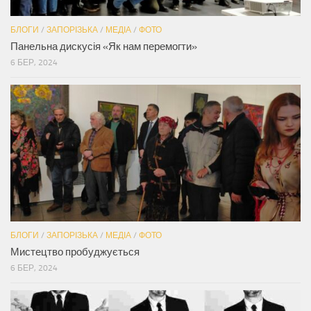
БЛОГИ
/
ЗАПОРІЗЬКА
/
МЕДІА
/
ФОТО
Панельна дискусія «Як нам перемогти»
6 БЕР, 2024
БЛОГИ
/
ЗАПОРІЗЬКА
/
МЕДІА
/
ФОТО
Мистецтво пробуджується
6 БЕР, 2024