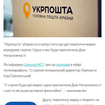
“Укрпошта” збирається випустити ще дві тематичні марки
впродовж серпня. Одна з них буде присвячена Дню
Незалежності.
Як інформує
Цензор.НЕТ
, про це
розповів
в ефірі
телемарафону 15 серпня генеральний директор Укрпошти
Ігор Смілянський.
“У серпні буде дві марки, одна присвячена Дню Незалежності
і шести місяцям активної фази війни”, – зазначив він.
Другу тематичну марку створять на