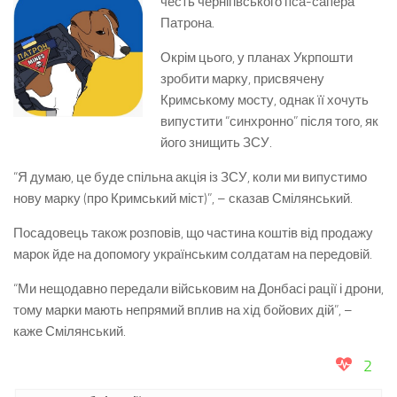
честь чернігівського пса-сапера
Патрона.
Окрім цього, у планах Укрпошти
зробити марку, присвячену
Кримському мосту, однак її хочуть
випустити “синхронно” після того, як
його знищить ЗСУ.
“Я думаю, це буде спільна акція із ЗСУ, коли ми випустимо
нову марку (про Кримський міст)”, – сказав Смілянський.
Посадовець також розповів, що частина коштів від продажу
марок йде на допомогу українським солдатам на передовій.
“Ми нещодавно передали військовим на Донбасі рації і дрони,
тому марки мають непрямий вплив на хід бойових дій”, –
каже Смілянський.
2