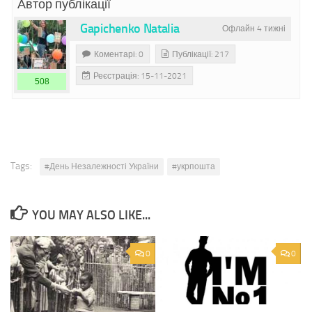
Автор публікації
Gapichenko Natalia
Офлайн 4 тижні
Коментарі: 0
Публікації: 217
Реєстрація: 15-11-2021
508
Tags:
#День Незалежності України
#укрпошта
YOU MAY ALSO LIKE...
0
0