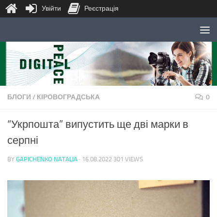
Увійти
Реєстрація
Skip to content
БЛОГИ
/
КІРОВОГРАДСЬКА
0
“Укрпошта” випустить ще дві марки в
серпні
BY
GAPICHENKO NATALIA
·
16.08.2022
301 VIEWS