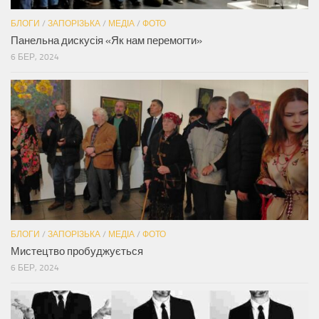
БЛОГИ
/
ЗАПОРІЗЬКА
/
МЕДІА
/
ФОТО
Панельна дискусія «Як нам перемогти»
6 БЕР, 2024
БЛОГИ
/
ЗАПОРІЗЬКА
/
МЕДІА
/
ФОТО
Мистецтво пробуджується
6 БЕР, 2024