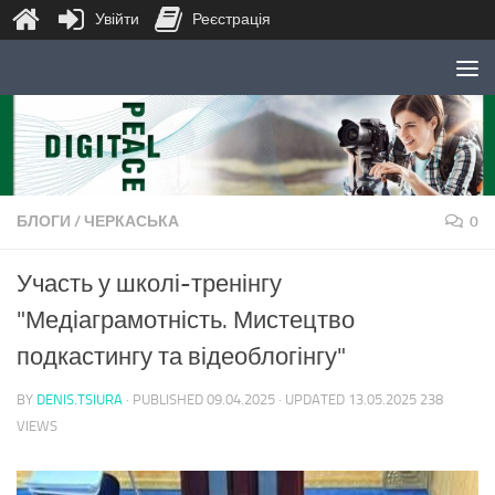
Увійти
Реєстрація
Skip to content
БЛОГИ
/
ЧЕРКАСЬКА
0
Участь у школі-тренінгу
"Медіаграмотність. Мистецтво
подкастингу та відеоблогінгу"
BY
DENIS.TSIURA
· PUBLISHED
09.04.2025
· UPDATED
13.05.2025
238
VIEWS