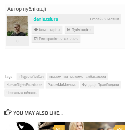
Автор публікації
denis.tsiura
Офлайн 9 місяців
Коментарі: 0
Публікації: 5
Реєстрація: 07-03-2025
0
Tags:
#TogetherWeCan
#разом_ми_можемо_амбасадори
HumanRightsFoundation
РазомМиМожемо
ФундаціяПравЛюдини
Черкаська область
YOU MAY ALSO LIKE...
0
0