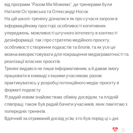
від програми “Разом Ми Можемо”, де тренерами були
Наталія Островська та Олександр Носок.
На цій школі-тренінгу дізналися як про сучасні загрози в
інформаційному просторі, особливості когнітивних
упереджень, можливості штучного інтелекту в контексті
дезінформації, так і про стратегію медійного проєкту,
особливості створення подкастів та блогів, та як усе це
можна використовувати для покращення медіаграмотності та
реалізації власних проєктів.
Тренінг видався не лише інформативним, а й давав змогу
працювати в команді з іншими учасникам, разом
практикуватись у розробці потенційного медіа-проєкту в
форматі подкасту.
Я радий новим знайомствам, обміну досвідом, та плідній
співпраці, також був радий бачити учасників, яких пам’ятаю з
попередніх тренінгів.
Вдячний за отриманий досвід усім, хто був поряд ці 4 дні.
0