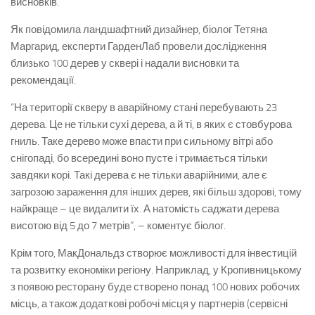
висновків.
Як повідомила ландшафтний дизайнер, біолог Тетяна
Маргарид, експерти ГарденЛаб провели дослідження
близько 100 дерев у сквері і надали висновки та
рекомендації.
“На території скверу в аварійному стані перебувають 23
дерева. Це не тільки сухі дерева, а й ті, в яких є стовбурова
гниль. Таке дерево може впасти при сильному вітрі або
снігопаді, бо всередині воно пусте і тримається тільки
завдяки корі. Такі дерева є не тільки аварійними, але є
загрозою зараження для інших дерев, які більш здорові, тому
найкраще – це видалити їх. А натомість саджати дерева
висотою від 5 до 7 метрів”, – коментує біолог.
Крім того, МакДональдз створює можливості для інвестицій
та розвитку економіки регіону. Наприклад, у Кропивницькому
з появою ресторану буде створено понад 100 нових робочих
місць, а також додаткові робочі місця у партнерів (сервісні