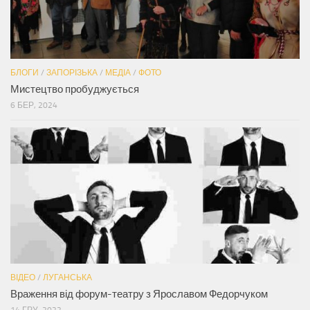
БЛОГИ
/
ЗАПОРІЗЬКА
/
МЕДІА
/
ФОТО
Мистецтво пробуджується
6 БЕР, 2024
ВІДЕО
/
ЛУГАНСЬКА
Враження від форум-театру з Ярославом Федорчуком