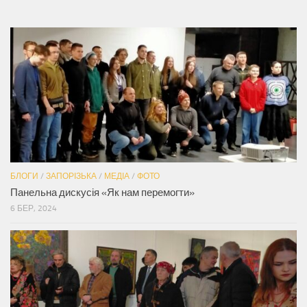
БЛОГИ
/
ЗАПОРІЗЬКА
/
МЕДІА
/
ФОТО
Панельна дискусія «Як нам перемогти»
6 БЕР, 2024