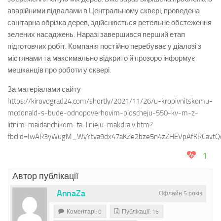
аварійними підвалами в Центральному сквері, проведена
санітарна обрізка дерев, здійснюється ретельне обстеження
зелених насаджень. Наразі завершився перший етап
підготовчих робіт. Компанія постійно перебуває у діалозі з
містянами та максимально відкрито й прозоро інформує
мешканців про роботи у сквері.
За матеріалами сайту
https://kirovograd24.com/shortly/2021/11/26/u-kropivnitskomu-
mcdonald-s-bude-odnopoverhovim-ploscheju-550-kv-m-z-
litnim-maidanchikom-ta-linieju-makdraiv.htm?
fbclid=IwAR3yWugM_WyYtya9dx47aKZe2bze5n4zZHEVpAfKRCavt
1
Автор публікації
AnnaZa
Офлайн 5 років
Коментарі: 0
Публікації: 16