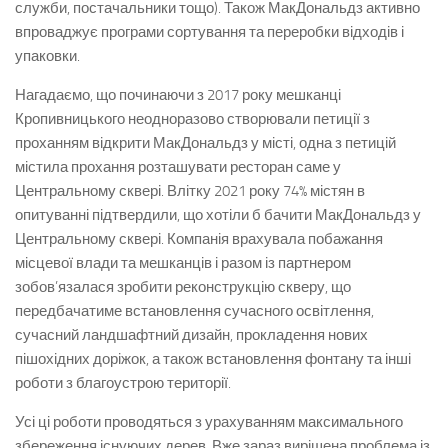
служби, постачальники тощо). Також МакДональдз активно
впроваджує програми сортування та переробки відходів і
упаковки.
Нагадаємо, що починаючи з 2017 року мешканці
Кропивницького неодноразово створювали петиції з
проханням відкрити МакДональдз у місті, одна з петицій
містила прохання розташувати ресторан саме у
Центральному сквері. Влітку 2021 року 74% містян в
опитуванні підтвердили, що хотіли б бачити МакДональдз у
Центральному сквері. Компанія врахувала побажання
місцевої влади та мешканців і разом із партнером
зобов’язалася зробити реконструкцію скверу, що
передбачатиме встановлення сучасного освітлення,
сучасний ландшафтний дизайн, прокладення нових
пішохідних доріжок, а також встановлення фонтану та інші
роботи з благоустрою території.
Усі ці роботи проводяться з урахуванням максимального
збереження існуючих дерев. Вже зараз вирішена проблема із