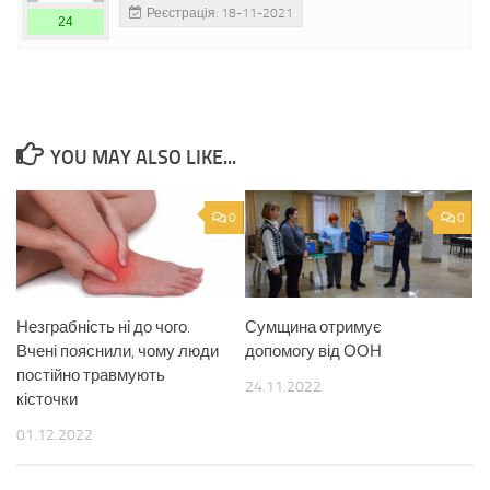
Реєстрація: 18-11-2021
24
YOU MAY ALSO LIKE...
0
0
Незграбність ні до чого.
Сумщина отримує
Вчені пояснили, чому люди
допомогу від ООН
постійно травмують
24.11.2022
кісточки
01.12.2022