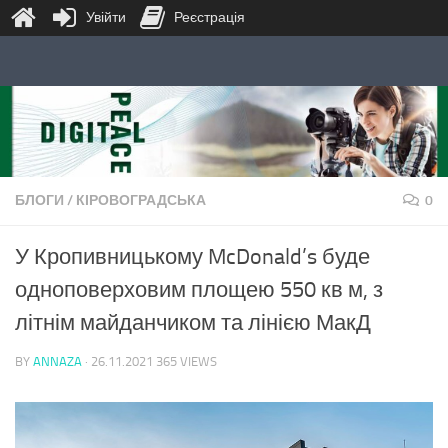
Увійти
Реєстрація
Skip to content
БЛОГИ
/
КІРОВОГРАДСЬКА
0
У Кропивницькому McDonald’s буде
одноповерховим площею 550 кв м, з
літнім майданчиком та лінією МакД
BY
ANNAZA
·
26.11.2021
365 VIEWS