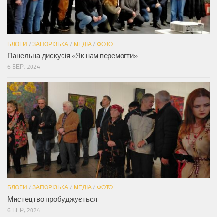
БЛОГИ
/
ЗАПОРІЗЬКА
/
МЕДІА
/
ФОТО
Панельна дискусія «Як нам перемогти»
6 БЕР, 2024
БЛОГИ
/
ЗАПОРІЗЬКА
/
МЕДІА
/
ФОТО
Мистецтво пробуджується
6 БЕР, 2024