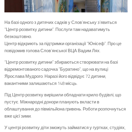
На базі одного з дитячих садків у Слов’янську з’явиться
“Центр розвитку дитини”. Послуги там надаватимуть
безкоштовно.
Центр відкриють за підтримки організації “Юнісеф”. Про це
повідомив голова Слов’янської ВЦА Вадим Лях.
“Центр розвитку дитини” збираються створювати на базі
відремонтованого садочка “Буратино”, що на вулиці
Ярослава Мудрого. Наразі його відвідує 72 дитини,
вакантними залишаються 148 місць.
Під Центр розвитку вирішили обладнати крило будівлі, що
пустує. Міжнародні донори планують вкласти в
облаштування до півмільйона гривень. Роботи розпочнуться
вже цієї зими.
У центрі розвитку діти зможуть займатися у гуртках, студіях,