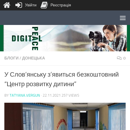
Увійти
Реєстрація
Skip to content
БЛОГИ
/
ДОНЕЦЬКА
0
У Слов’янську з’явиться безкоштовний
“Центр розвитку дитини”
BY
TATYANA.VERGUN
·
22.11.2021
257 VIEWS