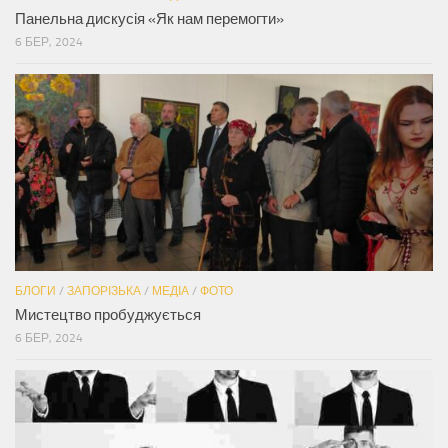
Панельна дискусія «Як нам перемогти»
6 БЕР, 2024
БЛОГИ
/
ЗАПОРІЗЬКА
/
МЕДІА
/
ФОТО
Мистецтво пробуджується
6 БЕР, 2024