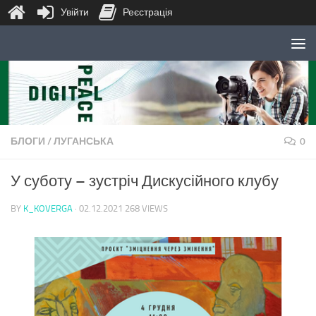
Увійти
Реєстрація
Skip to content
БЛОГИ
/
ЛУГАНСЬКА
0
У суботу – зустріч Дискусійного клубу
BY
K_KOVERGA
·
02.12.2021
268 VIEWS