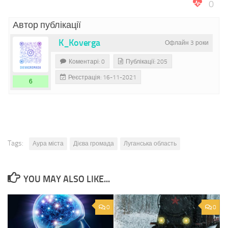
0
Автор публікації
K_Koverga
Офлайн 3 роки
Коментарі: 0
Публікації: 205
Реєстрація: 16-11-2021
6
Tags:
Аура міста
Дієва громада
Луганська область
YOU MAY ALSO LIKE...
0
0