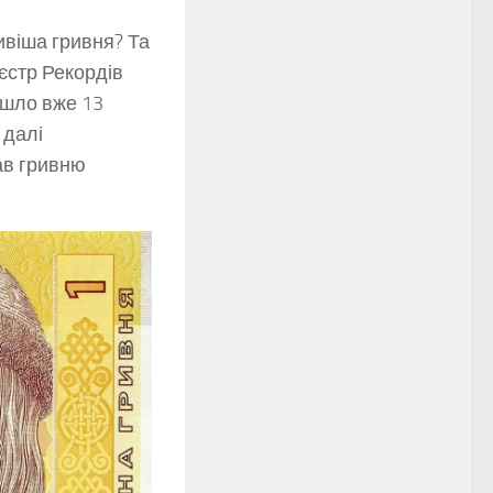
ивіша гривня? Та
єстр Рекордів
йшло вже 13
 далі
ав гривню