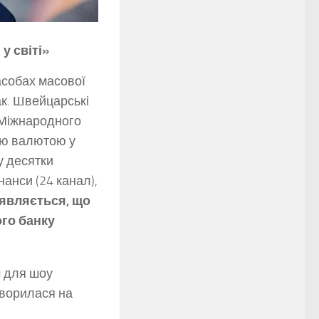
у світі»
асобах масової
ак. Швейцарські
и Міжнародного
ою валютою у
у десятки
нанси (24 канал),
являється, що
ого банку
ч для шоу
етворилася на