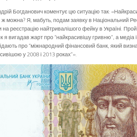
дрій Богданович коментує цю ситуацію так: «Найкрас
и ж можна? Я, мабуть, подам заявку в Національний Ре
и на реєстрацію найтривалішого фейку в Україні. Про
як я вигадав жарт про “найкрасивішу гривню”, а медіа і
ідають про “міжнародний фінансовий банк, який визн
сивішою у 2008 і 2013 роках”».