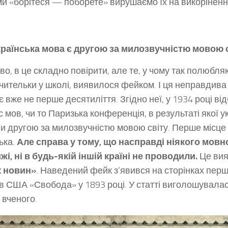
и «борітеся — поборете» вирушаємо їх на викоріненн
країнська мова є другою за милозвучністю мовою 
о, в це складно повірити, але те, у чому так полюбл
вчительки у школі, виявилося фейком. І ця неправдив
є вже не перше десятиліття. Згідно неї, у 1934 році в
с мов, чи то Паризька конференція, в результаті якої у
и другою за милозвучністю мовою світу. Перше місце
ька.
Але справа у тому, що насправді ніякого мовн
жі, ні в будь-якій іншій країні не проводили.
Це ви
к новин»
. Наведений фейк з’явився на сторінках перш
 в США «Свобода» у 1893 році. У статті виголошувала
 вченого.