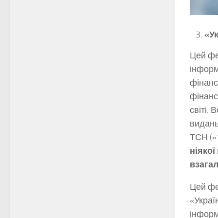
«Ук
Цей фе
інформ
фінанс
фінанс
світі.
видань
ТСН («
ніякої
взагал
Цей фе
«Украї
інформ