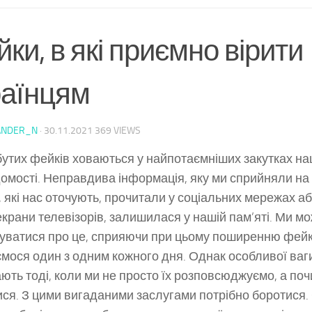
ки, в які приємно вірити
раїнцям
ANDER_N
·
30.11.2021
369 VIEWS
абутих фейків ховаються у найпотаємніших закутках на
домості. Неправдива інформація, яку ми сприйняли на 
 які нас оточують, прочитали у соціальних мережах а
екрани телевізорів, залишилася у нашій пам’яті. Ми м
уватися про це, сприяючи при цьому поширенню фейкі
ємося один з одним кожного дня. Однак особливої ваг
ють тоді, коли ми не просто їх розповсюджуємо, а по
ся. З цими вигаданими заслугами потрібно боротися. 