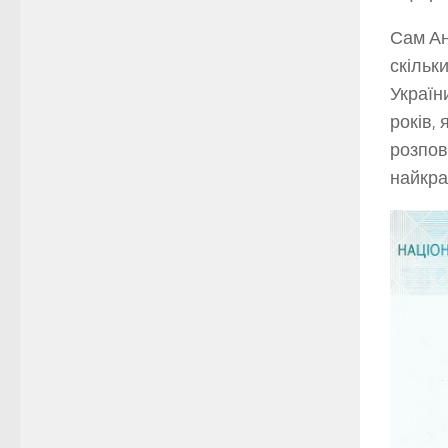
Сам Ан
скільк
Україн
років, 
розпов
найкра