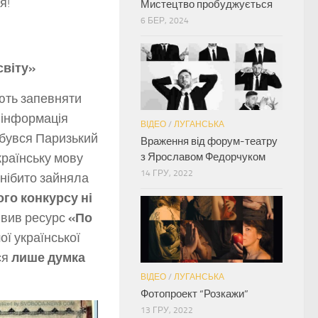
я!
Мистецтво пробуджується
6 БЕР, 2024
світу»
яють запевняти
а інформація
ВІДЕО
/
ЛУГАНСЬКА
ідбувся Паризький
Враження від форум-театру
з Ярославом Федорчуком
країнську мову
14 ГРУ, 2022
 нібито зайняла
ого конкурсу ні
явив ресурс
«По
ої української
ся
лише думка
ВІДЕО
/
ЛУГАНСЬКА
Фотопроект “Розкажи”
13 ГРУ, 2022