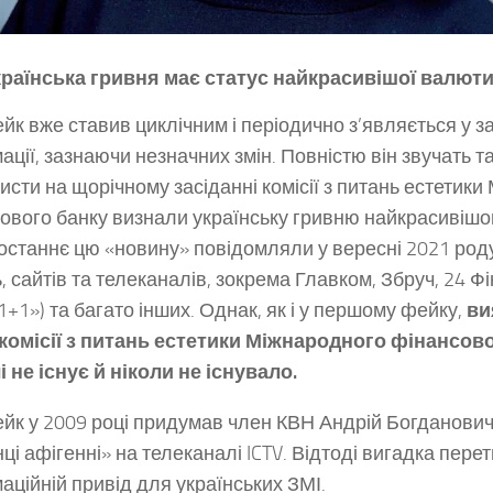
раїнська гривня має статус найкрасивішої валюти 
йк вже ставив циклічним і періодично з’являється у з
ації, зазнаючи незначних змін. Повністю він звучать т
исти на щорічному засіданні комісії з питань естетик
ового банку визнали українську гривню найкрасивіш
 Востаннє цю «новину» повідомляли у вересні 2021 род
, сайтів та телеканалів, зокрема Главком, Збруч, 24 Фі
1+1») та багато інших. Однак, як і у першому фейку,
ви
 комісії з питань естетики Міжнародного фінансов
і не існує й ніколи не існувало.
йк у 2009 році придумав член КВН Андрій Богданови
нці афігенні» на телеканалі ICTV. Відтоді вигадка пер
аційній привід для українських ЗМІ.