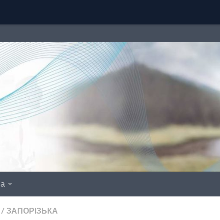
іа
/
ЗАПОРІЗЬКА