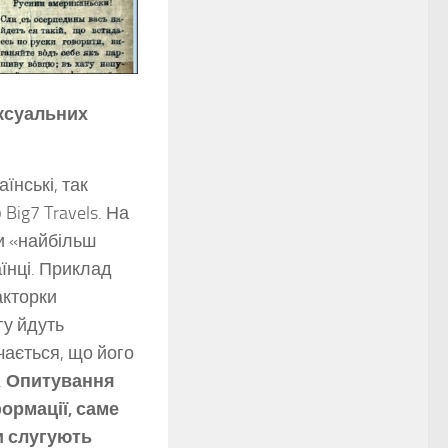
ексуальних
їнські, так
Big7 Travels. На
ти «найбільш
аїнці. Приклад
акторки
гу йдуть
ачається, що його
.
Опитування
ормації, саме
и слугують