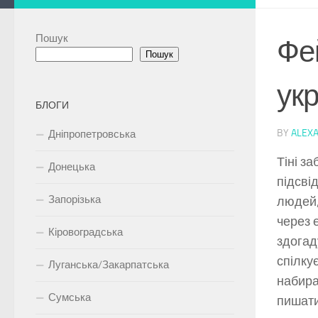
Пошук
Фей
Пошук
ук
БЛОГИ
BY
ALEX
Дніпропетровська
Тіні з
Донецька
підсві
Запорізька
людей,
через 
Кіровоградська
здогад
спілку
Луганська/Закарпатська
набира
Сумська
пишати