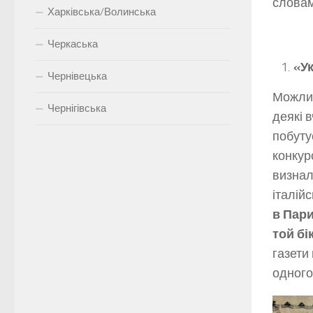
словам
Харківська/Волинська
Черкаська
«У
Чернівецька
Можлив
Чернігівська
деякі 
побуту
конкур
визнал
італійс
в Пари
той бі
газети
одного