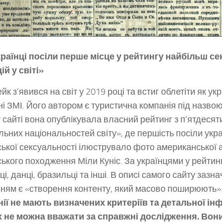
країнці посіли перше місце у рейтингу найбільш с
ій у світі»
к з’явився на світ у 2019 році та встиг облетіти як укра
ні ЗМІ. Його автором є туристична компанія під назвою 
 сайті вона опублікувала власний рейтинг з п’ятдеся
льних національностей світу», де першість посіли укр
ської сексуальності ілюструвало фото американської 
ського походження Міли Куніс. За українцями у рейтин
ці, данці, бразильці та інші. В описі самого сайту зазн
ням є «створення контенту, який масово поширюють»
ії не мають визначених критеріїв та детальної інф
х не можна вважати за справжні дослідження. Вон