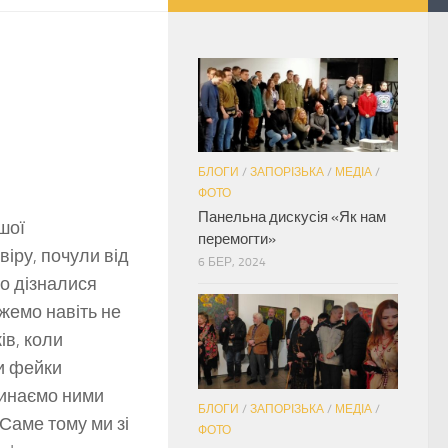
БЛОГИ
/
ЗАПОРІЗЬКА
/
МЕДІА
/
ФОТО
Панельна дискусія «Як нам
шої
перемогти»
віру, почули від
6 БЕР, 2024
бо дізналися
ожемо навіть не
в, коли
и фейки
чинаємо ними
БЛОГИ
/
ЗАПОРІЗЬКА
/
МЕДІА
/
Саме тому ми зі
ФОТО