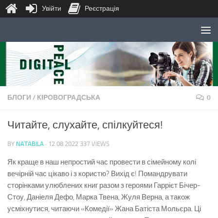
Увійти
Реєстрація
Skip to content
БЛОГИ
/
КІРОВОГРАДСЬКА
0
Читайте, слухайте, спілкуйтеся!
BY
NATABILA
·
12.08.2022
337 VIEWS
Як краще в наш непростий час провести в сімейному колі
вечірній час цікаво і з користю? Вихід є! Помандрувати
сторінками улюблених книг разом з героями Гаррієт Бічер-
Стоу, Даніеля Дефо, Марка Твена, Жуля Верна, а також
усміхнутися, читаючи «Комедії» Жана Батіста Мольєра. Ці