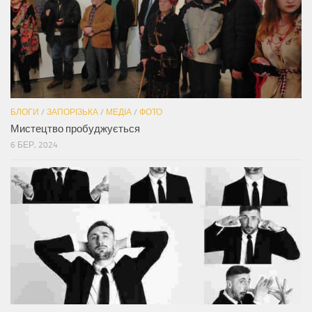
БЛОГИ
/
ЗАПОРІЗЬКА
/
МЕДІА
/
ФОТО
Мистецтво пробуджується
6 БЕР, 2024