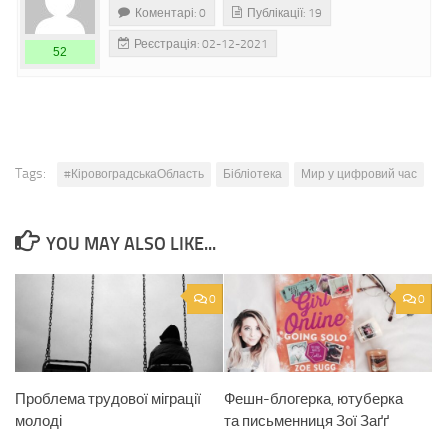
Коментарі: 0
Публікації: 19
Реєстрація: 02-12-2021
52
Tags:
#КіровоградськаОбласть
Бібліотека
Мир у цифровий час
YOU MAY ALSO LIKE...
0
0
Проблема трудової міграції
Фешн-блогерка, ютуберка
молоді
та письменниця Зої Заґґ