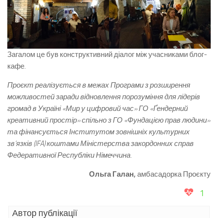
Загалом це був конструктивний діалог між учасниками блог-
кафе.
Проєкт реалізується в межах Програми з розширення
можливостей заради відновлення порозуміння для лідерів
громад в Україні «Мир у цифровий час» ГО «Ґендерний
креативний простір» спільно з ГО «Фундацією прав людини»
та фінансується Інститутом зовнішніх культурних
зв’язків (
IFA
) коштами Міністерства закордонних справ
Федеративної Республіки Німеччина.
Ольга Галан,
амбасадорка Проєкту
1
Автор публікації