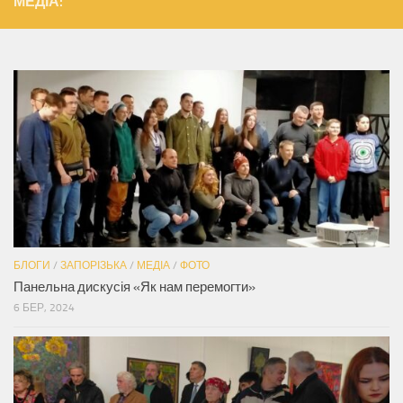
МЕДІА:
БЛОГИ
/
ЗАПОРІЗЬКА
/
МЕДІА
/
ФОТО
Панельна дискусія «Як нам перемогти»
6 БЕР, 2024