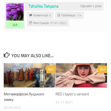
Tzhalko Tetyana
Офлайн 4 роки
Коментарі: 0
Публікації: 114
Реєстрація: 27-07-2022
115
YOU MAY ALSO LIKE...
0
0
Метаморфози Луцького
RED ( taylor’s version)
замку
22.11.2021
30.09.2022