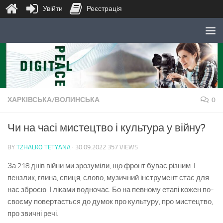
Увійти
Реєстрація
Skip to content
ХАРКІВСЬКА/ВОЛИНСЬКА
0
Чи на часі мистецтво і культура у війну?
BY
TZHALKO TETYANA
·
30.09.2022
357 VIEWS
За 218 днів війни ми зрозуміли, що фронт буває різним. І
пензлик, глина, спиця, слово, музичний інструмент стає для
нас зброєю. І ліками водночас. Бо на певному етапі кожен по-
своєму повертається до думок про культуру, про мистецтво,
про звичні речі.