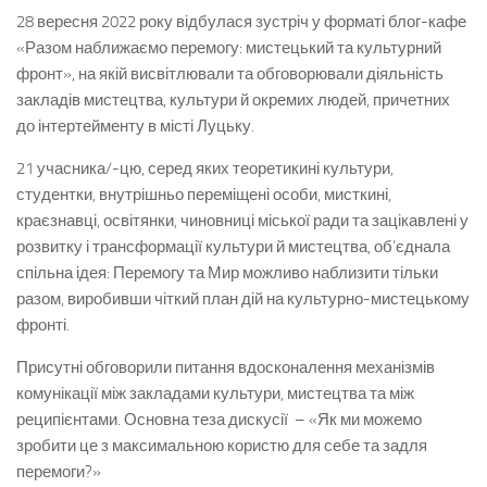
28 вересня 2022 року відбулася зустріч у форматі блог-кафе
«Разом наближаємо перемогу: мистецький та культурний
фронт», на якій висвітлювали та обговорювали діяльність
закладів мистецтва, культури й окремих людей, причетних
до інтертейменту в місті Луцьку.
21 учасника/-цю, серед яких теоретикині культури,
студентки, внутрішньо переміщені особи, мисткині,
краєзнавці, освітянки, чиновниці міської ради та зацікавлені у
розвитку і трансформації культури й мистецтва, об’єднала
спільна ідея: Перемогу та Мир можливо наблизити тільки
разом, виробивши чіткий план дій на культурно-мистецькому
фронті.
Присутні обговорили питання вдосконалення механізмів
комунікації між закладами культури, мистецтва та між
реципієнтами. Основна теза дискусії – «Як ми можемо
зробити це з максимальною користю для себе та задля
перемоги?»