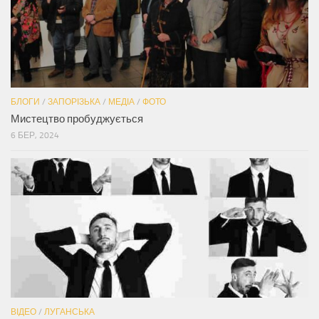
БЛОГИ
/
ЗАПОРІЗЬКА
/
МЕДІА
/
ФОТО
Мистецтво пробуджується
6 БЕР, 2024
ВІДЕО
/
ЛУГАНСЬКА