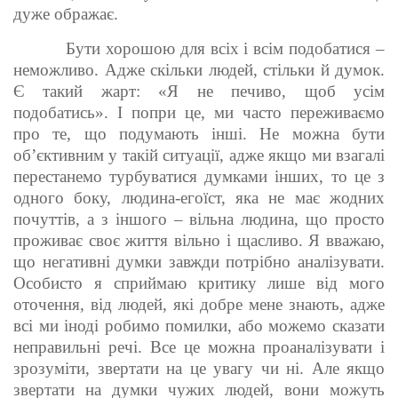
дуже ображає.
Бути хорошою для всіх і всім подобатися –
неможливо. Адже скільки людей, стільки й думок.
Є такий жарт: «Я не печиво, щоб усім
подобатись». І попри це, ми часто переживаємо
про те, що подумають інші. Не можна бути
об’єктивним у такій ситуації, адже якщо ми взагалі
перестанемо турбуватися думками інших, то це з
одного боку, людина-егоїст, яка не має жодних
почуттів, а з іншого – вільна людина, що просто
проживає своє життя вільно і щасливо. Я вважаю,
що негативні думки завжди потрібно аналізувати.
Особисто я сприймаю критику лише від мого
оточення, від людей, які добре мене знають, адже
всі ми іноді робимо помилки, або можемо сказати
неправильні речі. Все це можна проаналізувати і
зрозуміти, звертати на це увагу чи ні. Але якщо
звертати на думки чужих людей, вони можуть