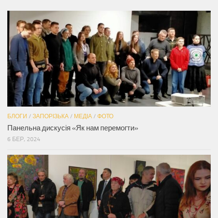
БЛОГИ
/
ЗАПОРІЗЬКА
/
МЕДІА
/
ФОТО
Панельна дискусія «Як нам перемогти»
6 БЕР, 2024