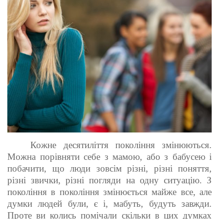
Кожне десятиліття покоління змінюються.
Можна порівняти себе з мамою, або з бабусею і
побачити, що люди зовсім різні, різні поняття,
різні звички, різні погляди на одну ситуацію. З
покоління в покоління змінюється майже все, але
думки людей були, є і, мабуть, будуть завжди.
Проте ви колись помічали скільки в цих думках