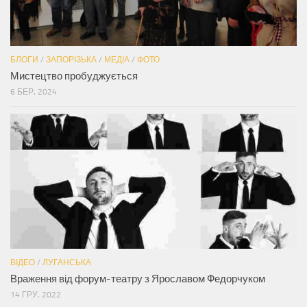
БЛОГИ
/
ЗАПОРІЗЬКА
/
МЕДІА
/
ФОТО
Мистецтво пробуджується
6 БЕР, 2024
ВІДЕО
/
ЛУГАНСЬКА
Враження від форум-театру з Ярославом Федорчуком
14 ГРУ, 2022