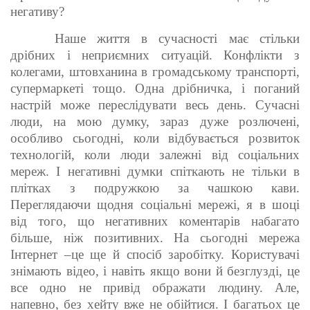
негативу?
Наше життя в сучасності має стільки
дрібних і неприємних ситуацій. Конфлікти з
колегами, штовханина в громадському транспорті,
супермаркеті тощо. Одна дрібничка, і поганий
настрій може переслідувати весь день. Сучасні
люди, на мою думку, зараз дуже розлючені,
особливо сьогодні, коли відбувається розвиток
технологій, коли люди залежні від соціальних
мереж. І негативні думки спіткають не тільки в
плітках з подружкою за чашкою кави.
Переглядаючи щодня соціальні мережі, я в шоці
від того, що негативних коментарів набагато
більше, ніж позитивних. На сьогодні мережа
Інтернет –це ще й спосіб заробітку. Користувачі
знімають відео, і навіть якщо вони й безглузді, це
все одно не привід ображати людину. Але,
напевно, без хейту вже не обійтися. І багатьох це