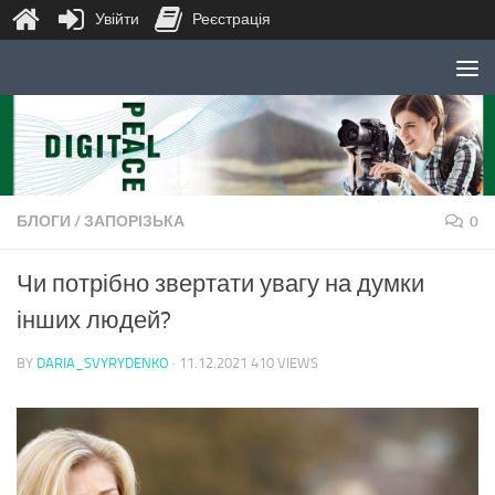
Увійти
Реєстрація
Skip to content
БЛОГИ
/
ЗАПОРІЗЬКА
0
Чи потрібно звертати увагу на думки
інших людей?
BY
DARIA_SVYRYDENKO
·
11.12.2021
410 VIEWS