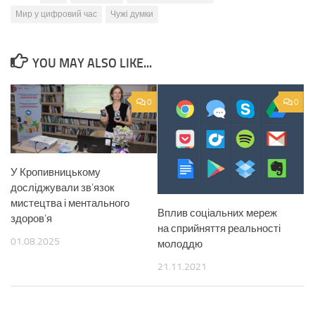
Мир у цифровий час
Чужі думки
YOU MAY ALSO LIKE...
0
0
У Кропивницькому
досліджували зв’язок
мистецтва і ментального
Вплив соціальних мереж
здоров’я
на сприйняття реальності
01.08.2025
молоддю
21.11.2021