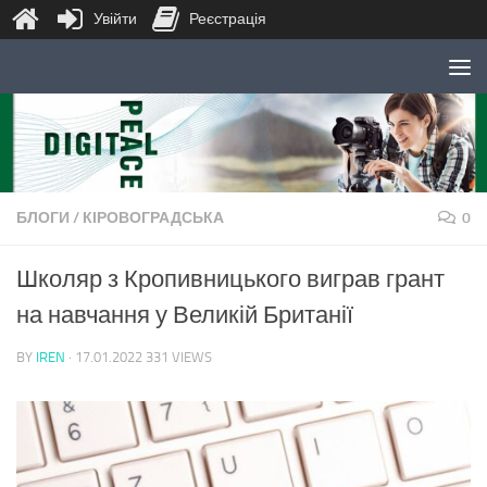
Увійти
Реєстрація
Skip to content
БЛОГИ
/
КІРОВОГРАДСЬКА
0
Школяр з Кропивницького виграв грант
на навчання у Великій Британії
BY
IREN
·
17.01.2022
331 VIEWS