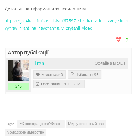
Детальніша інформація за посиланням
https://gre4ka.info/suspilstvo/67597-shkoliar-z-kropyvnytskoho-
vyhrav-hrant-na-navchannia-v-brytanii-video
2
Автор публікації
Iren
Офлайн 9 місяців
Коментарі: 0
Публікації: 95
Реєстрація: 19-11-2021
240
Tags:
#КіровоградськаОбласть
Мир у цифровий час
Молодіжне лідерство