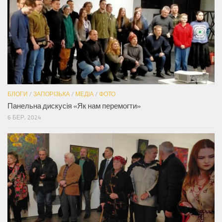
БЛОГИ
/
ЗАПОРІЗЬКА
/
МЕДІА
/
ФОТО
Панельна дискусія «Як нам перемогти»
6 БЕР, 2024