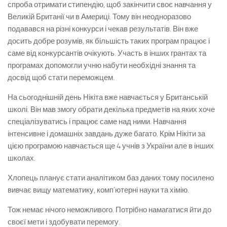
спроба отримати стипендію, щоб закінчити своє навчання у
Великій Британії чи в Америці. Тому він неодноразово
подавався на різні конкурси і чекав результатів. Він вже
досить добре розумів, як більшість таких програм працює і
саме від конкурсантів очікують. Участь в інших грантах та
програмах допомогли учню набути необхідні знання та
досвід щоб стати переможцем.
На сьогоднішній день Нікіта вже навчається у Британській
школі. Він мав змогу обрати декілька предметів на яких хоче
спеціалізуватись і працює саме над ними. Навчання
інтенсивне і домашніх завдань дуже багато. Крім Нікіти за
цією програмою навчається ще 4 учнів з України але в інших
школах.
Хлопець планує стати аналітиком баз даних тому посилено
вивчає вищу математику, комп’ютерні науки та хімію.
Тож немає нічого неможливого. Потрібно намагатися йти до
своєї мети і здобувати перемогу.