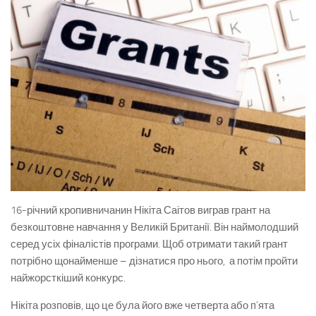
16-річний кропивничанин Нікіта Саітов виграв грант на
безкоштовне навчання у Великій Британії. Він наймолодший
серед усіх фіналістів програми. Щоб отримати такий грант
потрібно щонайменше – дізнатися про нього, а потім пройти
найжорсткіший конкурс.
Нікіта розповів, що це була його вже четверта або п’ята