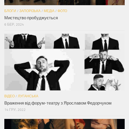
БЛОГИ
/
ЗАПОРІЗЬКА
/
МЕДІА
/
ФОТО
Мистецтво пробуджується
6 БЕР, 2024
ВІДЕО
/
ЛУГАНСЬКА
Враження від форум-театру з Ярославом Федорчуком
14 ГРУ, 2022