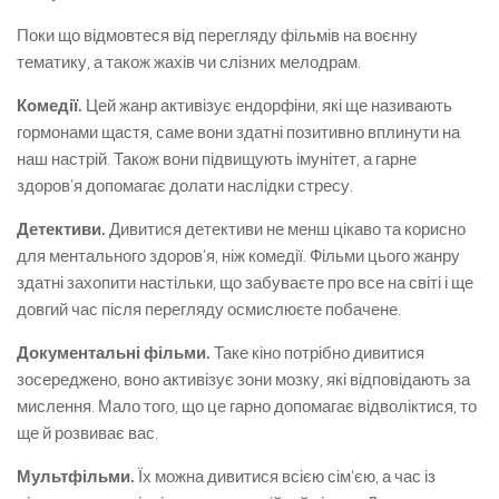
Поки що відмовтеся від перегляду фільмів на воєнну
тематику, а також жахів чи слізних мелодрам.
Комедії.
Цей жанр активізує ендорфіни, які ще називають
гормонами щастя, саме вони здатні позитивно вплинути на
наш настрій. Також вони підвищують імунітет, а гарне
здоров’я допомагає долати наслідки стресу.
Детективи.
Дивитися детективи не менш цікаво та корисно
для ментального здоров’я, ніж комедії. Фільми цього жанру
здатні захопити настільки, що забуваєте про все на світі і ще
довгий час після перегляду осмислюєте побачене.
Документальні фільми.
Таке кіно потрібно дивитися
зосереджено, воно активізує зони мозку, які відповідають за
мислення. Мало того, що це гарно допомагає відволіктися, то
ще й розвиває вас.
Мультфільми.
Їх можна дивитися всією сім’єю, а час із