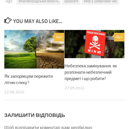
Tags:
#КіровоградськаОбласть
здоров'я
Мир у цифровий час
YOU MAY ALSO LIKE...
0
0
Небезпека замінування: як
розпізнати небезпечний
Як запоріжцям пережити
предмет і що робити?
літню спеку?
27.09.2022
22.06.2024
ЗАЛИШИТИ ВІДПОВІДЬ
Щоб відправити коментар вам необхідно