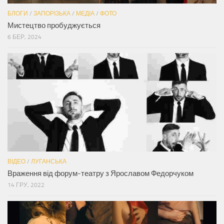
БЛОГИ
/
ЗАПОРІЗЬКА
/
МЕДІА
/
ФОТО
Мистецтво пробуджується
6 БЕР, 2024
ВІДЕО
/
ЛУГАНСЬКА
Враження від форум-театру з Ярославом Федорчуком
14 ГРУ, 2022