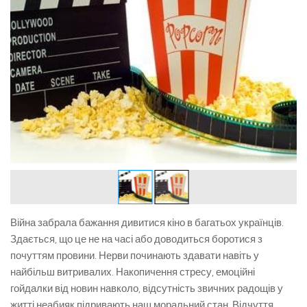
Війна забрала бажання дивитися кіно в багатьох українців.
Здається, що це не на часі або доводиться боротися з
почуттям провини. Нерви починають здавати навіть у
найбільш витривалих. Накопичення стресу, емоційні
гойдалки від новин навколо, відсутність звичних радощів у
житті неабияк підривають наш моральний стан. Відчуття