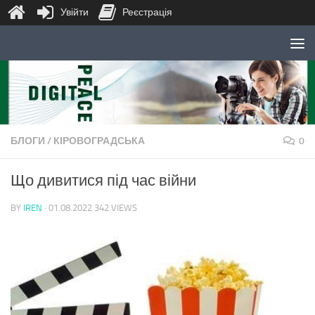
Увійти
Реєстрація
Skip to content
БЛОГИ
/
КІРОВОГРАДСЬКА
0
Що дивитися під час війни
BY
IREN
·
01.08.2022
342 VIEWS