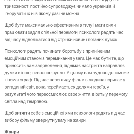
тривожності постійно супроводжує чимало українців й
ігнорувати їх ні в якому разі не можна.
Щоб бути максимально ефективним в тилу і мати сили
працювати задля спільної перемоги, психологи радять час
від часу відволікатися від стрічки новин і поганих думок.
Психологи радять починати боротьбу з пригніченим
емоційним станом з перемикання уваги. Це має бути те, що
приносить вам задоволення, піднімає настрій та направляє
думки в інше, невоєнне русло. У цьому вам чудово допоможе
кінематограф. Під час перегляду фільмів людина поринає у
вигаданий світ, вона переймається долями героїв, у
результаті чого переосмислює своє життя, вірить у перемогу
світла над темрявою.
Щоб витягти себе з емоційної ями психологи радять під час
вибору фільму звернути увагу на жанри.
Жанри