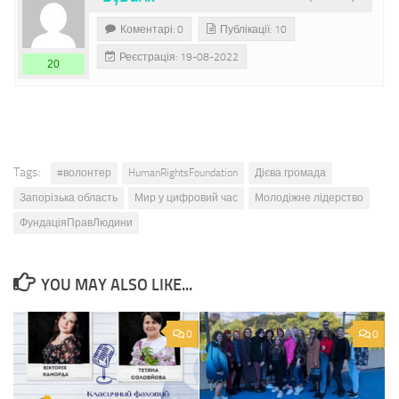
Коментарі: 0
Публікації: 10
Реєстрація: 19-08-2022
20
Tags:
#волонтер
HumanRightsFoundation
Дієва громада
Запорізька область
Мир у цифровий час
Молодіжне лідерство
ФундаціяПравЛюдини
YOU MAY ALSO LIKE...
0
0