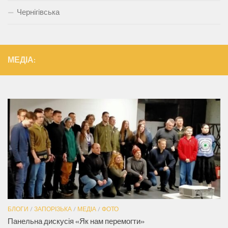
Чернігівська
МЕДІА:
БЛОГИ
/
ЗАПОРІЗЬКА
/
МЕДІА
/
ФОТО
Панельна дискусія «Як нам перемогти»