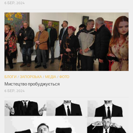
6 БЕР, 2024
БЛОГИ
/
ЗАПОРІЗЬКА
/
МЕДІА
/
ФОТО
Мистецтво пробуджується
6 БЕР, 2024