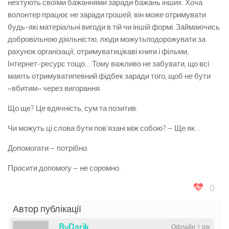
нехтують
своїми
бажаннями
заради
бажань
інших
.
Хоча
волонтер
працює
не
заради
грошей,
він
може
отримувати
будь-
які
матеріальні
вигоди
в
тій
чи
інш
ій
формі
.
Займаючись
добров
ільною
діяльністю
, люди
можуть
подорожувати
за
рахунок
організації
,
отримувати
цікаві
книги і
фільми
,
Інтернет
-ресурс
тощо
… Тому
важливо
не
забувати
,
що
всі
мають
отримувати
певний
фідбек
заради
того,
щоб
не бути
«
вбитим
» через
вигорання
.
Що
ще
?
Це
вдячність
,
сум
та позитив.
Чи
можуть
ці
слова бути
пов‘язан
і
між
собою?
–
Щ
е як…
Допомогати
–
потрібно
.
Просити
допомогу
–
не соромно.
0
Автор публікації
ByDarik
Офлайн 1 рік