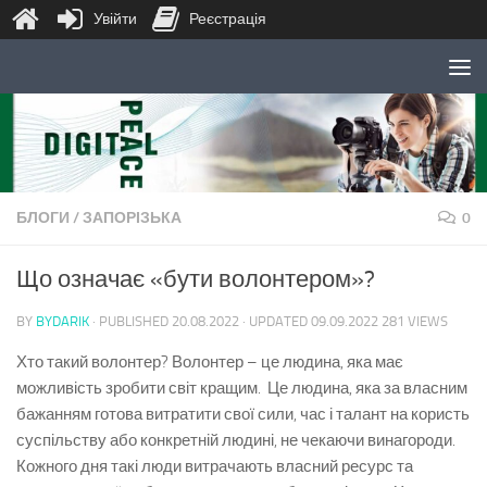
Увійти
Реєстрація
Skip to content
БЛОГИ
/
ЗАПОРІЗЬКА
0
Що означає «бути волонтером»?
BY
BYDARIK
· PUBLISHED
20.08.2022
· UPDATED
09.09.2022
281 VIEWS
Хто
такий
волонтер? Волонтер
–
це
людина, яка має
можливість
зробити
св
іт
кращим
.
Це
людина
, яка за
власним
бажанням
готова
витратити
свої
сили
, час і талант на
користь
суспільству
або
конкретній
людині
, не
чекаючи
винагороди
.
Кожного дня
такі
люди
витрачають
власний
ресурс та