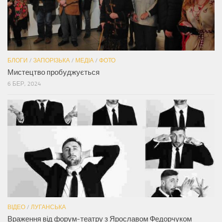
БЛОГИ
/
ЗАПОРІЗЬКА
/
МЕДІА
/
ФОТО
Мистецтво пробуджується
6 БЕР, 2024
ВІДЕО
/
ЛУГАНСЬКА
Враження від форум-театру з Ярославом Федорчуком