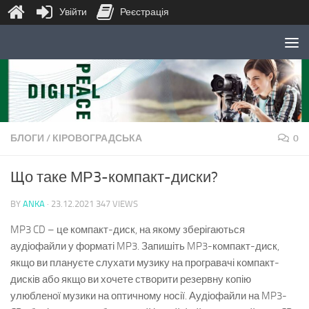
Увійти
Реєстрація
Skip to content
БЛОГИ
/
КІРОВОГРАДСЬКА
0
Що таке МР3-компакт-диски?
BY
ANKA
·
23.12.2021
347 VIEWS
MP3 CD – це компакт-диск, на якому зберігаються
аудіофайли у форматі MP3. Запишіть MP3-компакт-диск,
якщо ви плануєте слухати музику на програвачі компакт-
дисків або якщо ви хочете створити резервну копію
улюбленої музики на оптичному носії. Аудіофайли на MP3-