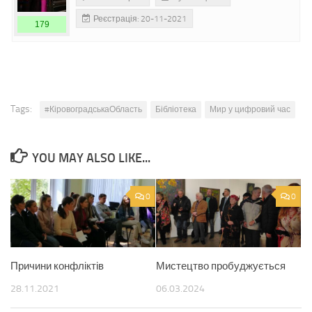
Реєстрація: 20-11-2021
179
Tags:
#КіровоградськаОбласть
Бібліотека
Мир у цифровий час
YOU MAY ALSO LIKE...
0
0
Причини конфліктів
Мистецтво пробуджується
28.11.2021
06.03.2024