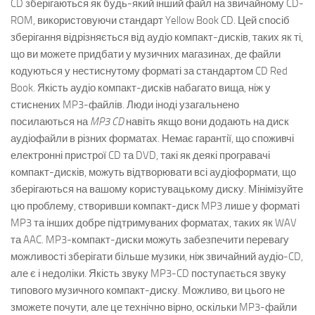
CD зберігаються як будь-який інший файл на звичайному CD-
ROM, використовуючи стандарт Yellow Book CD. Цей спосіб
зберігання відрізняється від аудіо компакт-дисків, таких як ті,
що ви можете придбати у музичних магазинах, де файли
кодуються у нестиснутому форматі за стандартом CD Red
Book. Якість аудіо компакт-дисків набагато вища, ніж у
стиснених MP3-файлів. Люди іноді узагальнено
посилаються на
MP3 CD
навіть якщо вони додають на диск
аудіофайли в різних форматах. Немає гарантії, що споживчі
електронні пристрої CD та DVD, такі як деякі програвачі
компакт-дисків, можуть відтворювати всі аудіоформати, що
зберігаються на вашому користувацькому диску. Мінімізуйте
цю проблему, створивши компакт-диск MP3 лише у форматі
MP3 та інших добре підтримуваних форматах, таких як WAV
та AAC. MP3-компакт-диски можуть забезпечити перевагу
можливості зберігати більше музики, ніж звичайний аудіо-CD,
але є і недоліки. Якість звуку MP3-CD поступається звуку
типового музичного компакт-диску. Можливо, ви цього не
зможете почути, але це технічно вірно, оскільки MP3-файли