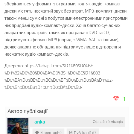
зберігаються у форматі з втратами, тоді як аудіо-компакт-
диски містять несжатий звук без втрат. MP3-компакт-диски
також менш сумісні з побутовими електронними пристроями,
ніж придбані аудіо-компакт-диски. Хоча багато сучасних
апаратних пристроїв, таких як програвачі DVD та CD,
підтримують формат MP3 (поряд із WMA, AAC та іншими),
деяке апаратне обладнання підтримує лише відтворення
несжатих аудіо компакт-дисків.
Джерело: https://tebapit.com/%D1%89%D0%BE-
%D1%82%D0%B0%D0%BA%D0%B5-%D0%BC%D1%803-
%D0%BA%D0%BE%D0%BC%D0%BF%D0%B0%D0%BA%D1%82-
%D0%B4%D0%B8%D1%81%D0%BA%D0%B8/
1
Автор публікації
anka
Офлайн 9 місяців
Коментарі: 0
Публікації: 67