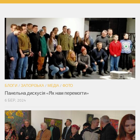
БЛОГИ
/
ЗАПОРІЗЬКА
/
МЕДІА
/
ФОТО
Панельна дискусія «Як нам перемогти»
6 БЕР, 2024