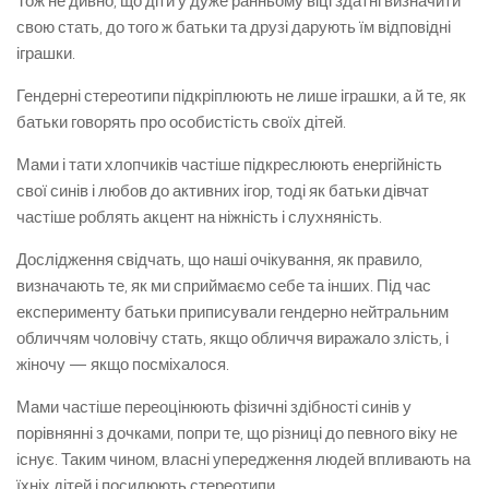
Тож не дивно, що діти у дуже ранньому віці здатні визначити
свою стать, до того ж батьки та друзі дарують їм відповідні
іграшки.
Гендерні стереотипи підкріплюють не лише іграшки, а й те, як
батьки говорять про особистість своїх дітей.
Мами і тати хлопчиків частіше підкреслюють енергійність
свої синів і любов до активних ігор, тоді як батьки дівчат
частіше роблять акцент на ніжність і слухняність.
Дослідження свідчать, що наші очікування, як правило,
визначають те, як ми сприймаємо себе та інших. Під час
експерименту батьки приписували гендерно нейтральним
обличчям чоловічу стать, якщо обличчя виражало злість, і
жіночу — якщо посміхалося.
Мами частіше переоцінюють фізичні здібності синів у
порівнянні з дочками, попри те, що різниці до певного віку не
існує. Таким чином, власні упередження людей впливають на
їхніх дітей і посилюють стереотипи.