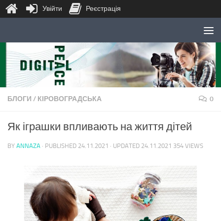
Увійти
Реєстрація
Skip to content
БЛОГИ
/
КІРОВОГРАДСЬКА
0
Як іграшки впливають на життя дітей
BY
ANNAZA
· PUBLISHED
24.11.2021
· UPDATED
24.11.2021
354 VIEWS