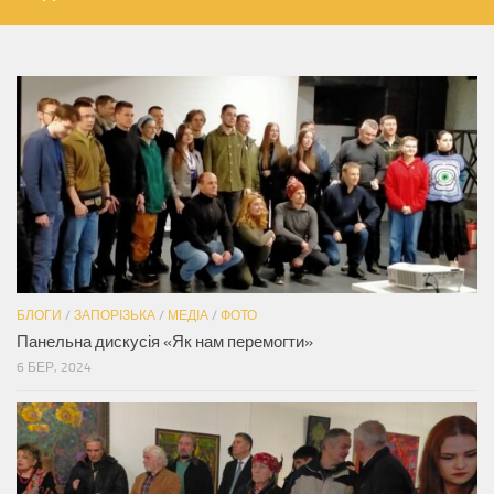
БЛОГИ
/
ЗАПОРІЗЬКА
/
МЕДІА
/
ФОТО
Панельна дискусія «Як нам перемогти»
6 БЕР, 2024