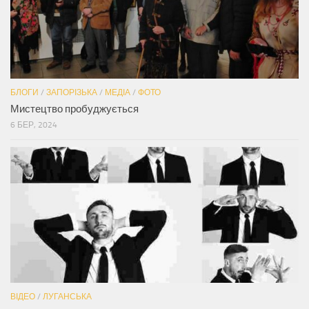
БЛОГИ
/
ЗАПОРІЗЬКА
/
МЕДІА
/
ФОТО
Мистецтво пробуджується
6 БЕР, 2024
ВІДЕО
/
ЛУГАНСЬКА