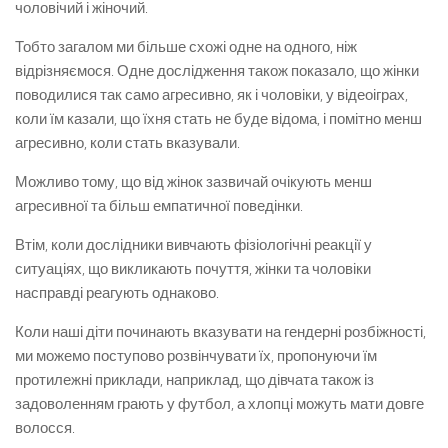
чоловічий і жіночий.
Тобто загалом ми більше схожі одне на одного, ніж
відрізняємося. Одне дослідження також показало, що жінки
поводилися так само агресивно, як і чоловіки, у відеоіграх,
коли їм казали, що їхня стать не буде відома, і помітно менш
агресивно, коли стать вказували.
Можливо тому, що від жінок зазвичай очікують менш
агресивної та більш емпатичної поведінки.
Втім, коли дослідники вивчають фізіологічні реакції у
ситуаціях, що викликають почуття, жінки та чоловіки
насправді реагують однаково.
Коли наші діти починають вказувати на гендерні розбіжності,
ми можемо поступово розвінчувати їх, пропонуючи їм
протилежні приклади, наприклад, що дівчата також із
задоволенням грають у футбол, а хлопці можуть мати довге
волосся.