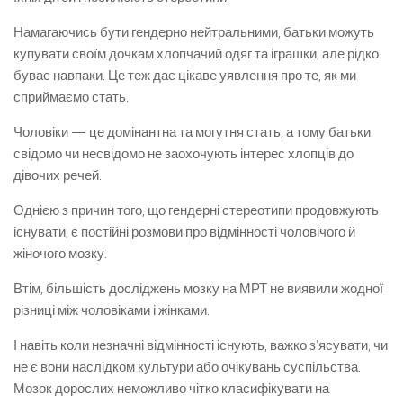
Намагаючись бути гендерно нейтральними, батьки можуть
купувати своїм дочкам хлопчачий одяг та іграшки, але рідко
буває навпаки. Це теж дає цікаве уявлення про те, як ми
сприймаємо стать.
Чоловіки — це домінантна та могутня стать, а тому батьки
свідомо чи несвідомо не заохочують інтерес хлопців до
дівочих речей.
Однією з причин того, що гендерні стереотипи продовжують
існувати, є постійні розмови про відмінності чоловічого й
жіночого мозку.
Втім, більшість досліджень мозку на МРТ не виявили жодної
різниці між чоловіками і жінками.
І навіть коли незначні відмінності існують, важко з’ясувати, чи
не є вони наслідком культури або очікувань суспільства.
Мозок дорослих неможливо чітко класифікувати на