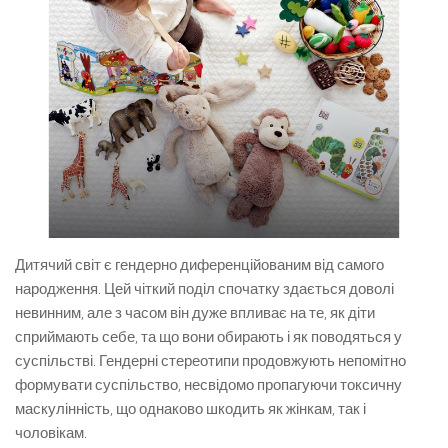
Дитячий світ є гендерно диференційованим від самого
народження. Цей чіткий поділ спочатку здається доволі
невинним, але з часом він дуже впливає на те, як діти
сприймають себе, та що вони обирають і як поводяться у
суспільстві. Гендерні стереотипи продовжують непомітно
формувати суспільство, несвідомо пропагуючи токсичну
маскулінність, що однаково шкодить як жінкам, так і
чоловікам.