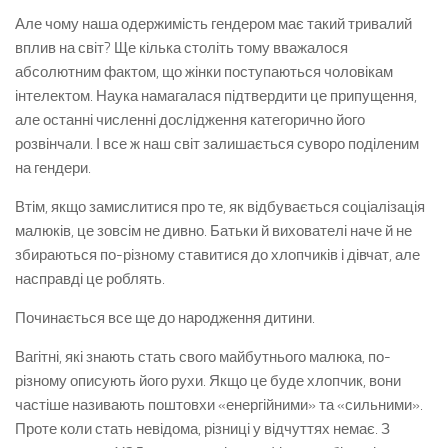
Але чому наша одержимість гендером має такий тривалий
вплив на світ? Ще кілька століть тому вважалося
абсолютним фактом, що жінки поступаються чоловікам
інтелектом. Наука намагалася підтвердити це припущення,
але останні численні дослідження категорично його
розвінчали. І все ж наш світ залишається суворо поділеним
на гендери.
Втім, якщо замислитися про те, як відбувається соціалізація
малюків, це зовсім не дивно. Батьки й вихователі наче й не
збираються по-різному ставитися до хлопчиків і дівчат, але
насправді це роблять.
Починається все ще до народження дитини.
Вагітні, які знають стать свого майбутнього малюка, по-
різному описують його рухи. Якщо це буде хлопчик, вони
частіше називають поштовхи «енергійними» та «сильними».
Проте коли стать невідома, різниці у відчуттях немає. З