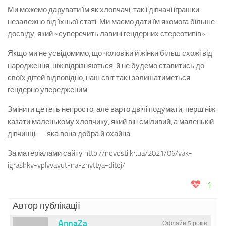
Ми можемо дарувати їм як хлопчачі, так і дівчачі іграшки
незалежно від їхньої статі. Ми маємо дати їм якомога більше
досвіду, який «суперечить лавині гендерних стереотипів».
Якщо ми не усвідомимо, що чоловіки й жінки більш схожі від
народження, ніж відрізняються, й не будемо ставитись до
своїх дітей відповідно, наш світ так і залишатиметься
гендерно упередженим.
Змінити це геть непросто, але варто двічі подумати, перш ніж
казати маленькому хлопчику, який він сміливий, а маленькій
дівчинці — яка вона добра й охайна.
За матеріалами сайту http://novosti.kr.ua/2021/06/yak-
igrashky-vplyvayut-na-zhyttya-ditej/
1
Автор публікації
AnnaZa
Офлайн 5 років