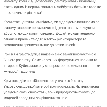
моменту, коли УЗД дозволило ідентифікувати біологічну
стать, одним із перших запитань майбутніх батьків стало це
— хлопчик чи дівчинка?
Коли стать дитини нам відома, ми підсвідомо починаємо по-
різному говорити про хлопчиків і дівчат, навіть описуючи
абсолютно однакову поведінку. Додайте сюди гендерно
означені іграшки та одяг, а також риси характеру та
захоплення приписані їм ще до появи на світ.
Ігри, в які грають діти, є надзвичайно важливою частиною
їхнього розвитку. Саме через них формуються навички та
інтереси. Кубики заохочують просторове мислення, ляльки
— емоції та догляд.
Крім того, діти постійно вчаться у тих, хто їх оточує,
з’ясовуючи, до якої категорії вони належать. Як тільки вони
усвідомлюють свою стать, вони природно тяжітимуть до
моделей поведінки, закріплених за нею.