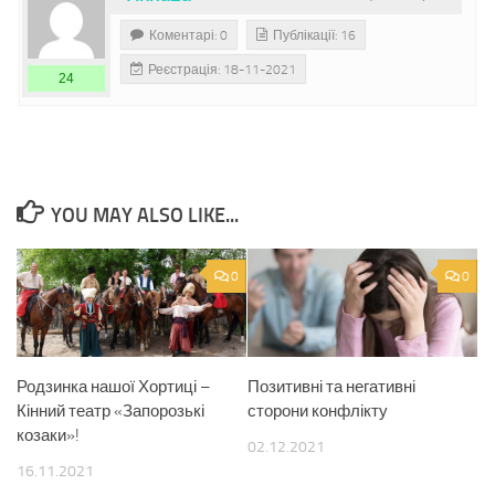
Коментарі: 0
Публікації: 16
Реєстрація: 18-11-2021
24
YOU MAY ALSO LIKE...
0
0
Родзинка нашої Хортиці –
Позитивні та негативні
Кінний театр «Запорозькі
сторони конфлікту
козаки»!
02.12.2021
16.11.2021