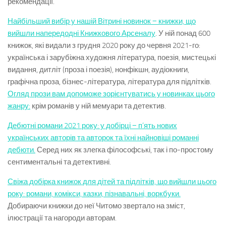
рекомендації.
Найбільший вибір у нашій Вітрині новинок − книжки, що
вийшли напередодні Книжкового Арсеналу
. У ній понад 600
книжок, які видали з грудня 2020 року до червня 2021-го:
українська і зарубіжна художня література, поезія, мистецькі
видання, дитліт (проза і поезія), нонфікшн, аудіокниги,
графічна проза, бізнес-література, література для підлітків.
Огляд прози вам допоможе зорієнтуватись у новинках цього
жанру:
крім романів у ній мемуари та детектив.
Дебютні романи 2021 року: у добірці − п’ять нових
українських авторів та авторок та їхні найновіші романні
дебюти.
Серед них як злегка філософські, так і по-простому
сентиментальні та детективні.
Свіжа добірка книжок для дітей та підлітків, що вийшли цього
року: романи, комікси, казки, пізнавальні, воркбуки.
Добираючи книжки до неї Читомо звертало на зміст,
ілюстрації та нагороди авторам.