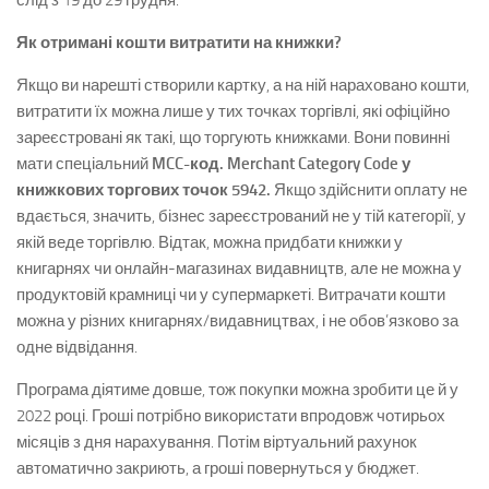
слід з 19 до 29 грудня.
Як отримані кошти витратити на книжки?
Якщо ви нарешті створили картку, а на ній нараховано кошти,
витратити їх можна лише у тих точках торгівлі, які офіційно
зареєстровані як такі, що торгують книжками. Вони повинні
мати спеціальний
MCC-код.
Merchant Category Code у
книжкових торгових точок 5942.
Якщо здійснити оплату не
вдається, значить, бізнес зареєстрований не у тій категорії, у
якій веде торгівлю. Відтак, можна придбати книжки у
книгарнях чи онлайн-магазинах видавництв, але не можна у
продуктовій крамниці чи у супермаркеті. Витрачати кошти
можна у різних книгарнях/видавництвах, і не обов’язково за
одне відвідання.
Програма діятиме довше, тож покупки можна зробити це й у
2022 році. Гроші потрібно використати впродовж чотирьох
місяців з дня нарахування. Потім віртуальний рахунок
автоматично закриють, а гроші повернуться у бюджет.