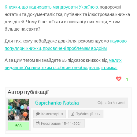
Книжки, що надихають мандрувати Україною:
подорожні
нотатки та документалістка, путівник та ілюстрована книжка
для дітей. Чому б не поїхати в описані у них місця, − тим
більше на свята?
Для тих, кому небайдуже довкілля, рекомендуємо
науково-
популярні книжки, присвячені проблемам водойм
.
А за цим тегом ви знайдете 55 підказок книжок від
малих
видавців України, яким особливо необхідна підтримка.
1
Автор публікації
Gapichenko Natalia
Офлайн 4 тижні
Коментарі: 0
Публікації: 217
Реєстрація: 15-11-2021
508