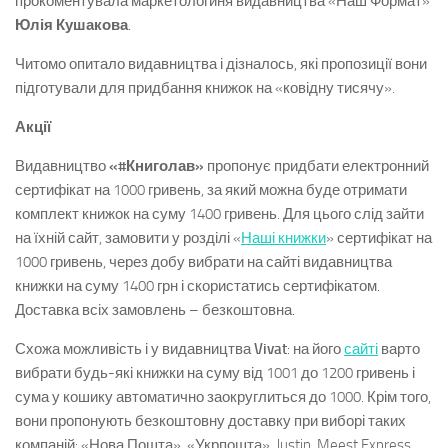
прокоментувала маркетологиня видавництва «Наш Формат»
Юлія Кушакова
.
Читомо опитало видавництва і дізналось, які пропозиції вони
підготували для придбання книжок на «ковідну тисячу».
Акції
Видавництво
«#Книголав»
пропонує придбати електронний
сертифікат на 1000 гривень, за який можна буде отримати
комплект книжок на суму 1400 гривень. Для цього слід зайти
на їхній сайт, замовити у розділі «
Наші книжки
» сертифікат на
1000 гривень, через добу вибрати на сайті видавництва
книжки на суму 1400 грн і скористатись сертифікатом.
Доставка всіх замовлень – безкоштовна.
Схожа можливість і у видавництва
Vivat
: на його
сайті
варто
вибрати будь-які книжки на суму від 1001 до 1200 гривень і
сума у кошику автоматично заокруглиться до 1000. Крім того,
вони пропонують безкоштовну доставку при виборі таких
компаній: «Нова Пошта», «Укрпошта», Justin, Meest Express.