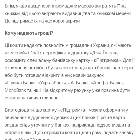
Втім, якщо вакциновані громадяни масово витратять її на
книжки, від цього виграють видавництва та книжкові мережі.
Це підтримає їх на час коронакризи.
Кому надають гроші?
Ці кошти надають повнолітнім громадяни України, які мають
«зелений» COVID-сертифікат у додатку «Дія». Їм слід
оформити спеціальну банківську картку «єПідтримка». Для її
отримання потрібно бути клієнтом одного з банків-партнерів
або бути готовим відкрити в них новий рахунок:
«ПриватБанк», «Укргазбанк», «А-Банк», «Альфа-Банк»,
MonoBank та інші. На відкритому рахунку уже повинна бути
очікувана тисяча гривень.
Варто додати, що картку «єПідтримка» можна оформити у
звичайних відділеннях деяких з цих банків. Про це варто
заздалегідь уточнити у банках, наприклад подзвонивши на
«гарячі лінії». Щоб отримати кошти цього року, подати заявку