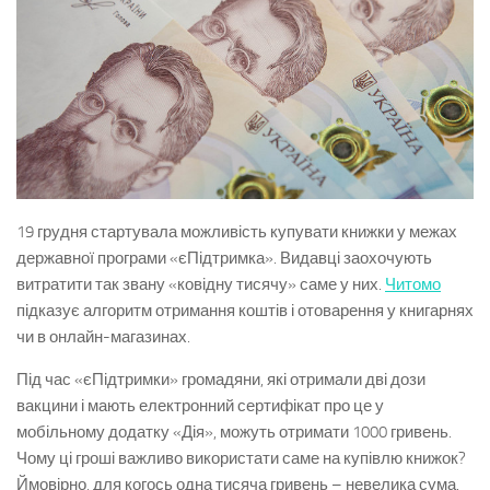
19 грудня стартувала можливість купувати книжки у межах
державної програми «єПідтримка». Видавці заохочують
витратити так звану «ковідну тисячу» саме у них.
Читомо
підказує алгоритм отримання коштів і отоварення у книгарнях
чи в онлайн-магазинах.
Під час «єПідтримки» громадяни, які отримали дві дози
вакцини і мають електронний сертифікат про це у
мобільному додатку «Дія», можуть отримати 1000 гривень.
Чому ці гроші важливо використати саме на купівлю книжок?
Ймовірно, для когось одна тисяча гривень – невелика сума.