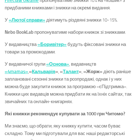
Fireclaw Ukraine
пропонуватиме знижки 10% на «кошик» з
придбаними книжками і знижки на окремі видання.
У
«Лютої справи»
діятимуть різдвяні знижки 10-15%.
Nebo BookLab
пропонуватиме набори книжок зі знижками.
У видавництва
«Боривітер»
будуть фіксовані знижки на
товари за промокодами.
У видавничої групи
«Основа»
, видавництв
«4mamas»
,
«
Кальварія
»
,
«
Талант
»
,
«Жорж»
діють раніше
заплановані сезонні знижки та розпродажі, однак і у них
можна буде закупити книжок за програмою «єПідтримка».
Книжки цих видавців можна придбати як на їхніх сайтах, так
звичайних та онлайн-книгарнях.
Які книжки рекомендує купувати за 1000 грн Читомо?
Ми знаємо, що обрати, яку книжку купити, часом буває
складно. Тому ми підготували для вас наші редакторські