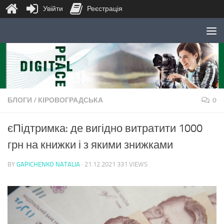
Увійти
Реєстрація
Skip to content
БЛОГИ
/
КІРОВОГРАДСЬКА
0
єПідтримка: де вигідно витратити 1000
грн на книжки і з якими знижками
BY
GAPICHENKO NATALIA
·
21.12.2021
331 VIEWS