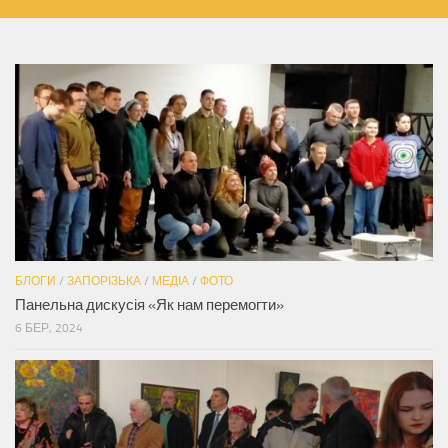
БЛОГИ
/
ЗАПОРІЗЬКА
/
МЕДІА
/
ФОТО
Панельна дискусія «Як нам перемогти»
6 БЕР, 2024