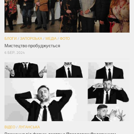
БЛОГИ
/
ЗАПОРІЗЬКА
/
МЕДІА
/
ФОТО
Мистецтво пробуджується
6 БЕР, 2024
ВІДЕО
/
ЛУГАНСЬКА