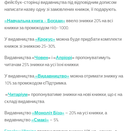
фейсбук-сторінці видавництва під відповідним дописом
написати назву одну зі замовлених книжок, її подарують.
«Навчальна книга – Богдан»
ввело знижки 20% на всі
книжки за промокодом nkb-1000.
У видавництва
«Крокус»
можна буде придбати комплекти
книжок зі знижкою 25-30%.
Видавництва
«
Човен
»
і
«
Апріорі
»
пропонуватимуть
читачам 25% знижки на усі їхні книжки.
У видавництва
«Видавництво»
можна отримати знижку на
10% за промокодом єПідтримка.
«
Читаріум
»
пропонуватиме знижки на нові книжки, що є на
складі видавництва.
Видавництво
«Моноліт Бізз»
– 20% на усі книжки, а
видавництво
«Смакі»
– 5%.