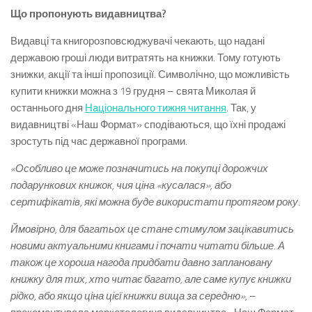
Що пропонують видавництва?
Видавці та книгорозповсюджувачі чекають, що надані
державою гроші люди витратять на книжки. Тому готують
знижки, акції та інші пропозиції. Символічно, що можливість
купити книжки можна з 19 грудня – свята Миколая й
останнього дня
Національного тижня читання
. Так, у
видавництві «Наш Формат» сподіваються, що їхні продажі
зростуть під час державної програми.
«Особливо це може позначитись на покупці дорожчих
подарункових книжок, чия ціна «кусалася», або
сертифікатів, які можна буде використати протягом року.
Ймовірно, для багатьох це стане стимулом зацікавитись
новими актуальними книгами і почати читати більше. А
також це хороша нагода придбати давно заплановану
книжку для тих, хто читає багато, але саме купує книжки
рідко, або якщо ціна цієї книжки вища за середню»,
–