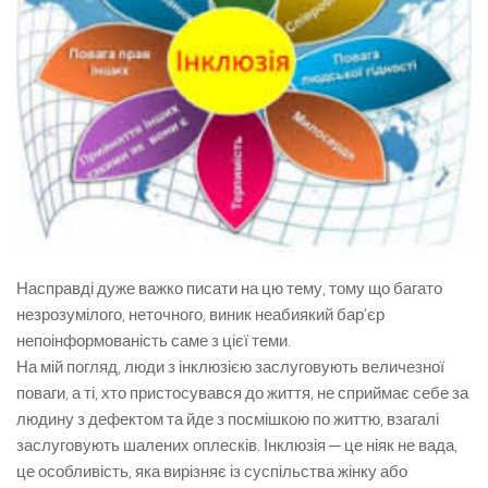
Насправді дуже важко писати на цю тему, тому що багато
незрозумілого, неточного, виник неабиякий бар’єр
непоінформованість саме з цієї теми.
На мій погляд, люди з інклюзією заслуговують величезної
поваги, а ті, хто пристосувався до життя, не сприймає себе за
людину з дефектом та йде з посмішкою по життю, взагалі
заслуговують шалених оплесків. Інклюзія ─ це ніяк не вада,
це особливість, яка вирізняє із суспільства жінку або