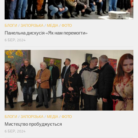
БЛОГИ
/
ЗАПОРІЗЬКА
/
МЕДІА
/
ФОТО
Панельна дискусія «Як нам перемогти»
6 БЕР, 2024
БЛОГИ
/
ЗАПОРІЗЬКА
/
МЕДІА
/
ФОТО
Мистецтво пробуджується
6 БЕР, 2024