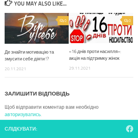
YOU MAY ALSO LIKE...
0
0
«16 днів проти насилля»:
Де знайти мотивацію та
акція на підтримку жінок
змусити себе діяти !?
29.11.2021
20.11.2021
ЗАЛИШИТИ ВІДПОВІДЬ
Щоб відправити коментар вам необхідно
авторизуватись
.
СЛІДКУВАТИ: