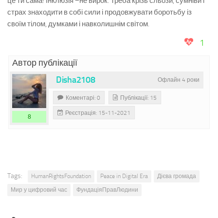
це ти сама! Інклюзія −не вирок. Треба крізь сльози, сумніви і
страх знаходити в собі сили і продовжувати боротьбу із
своїм тілом, думками і навколишнім світом.
1
Автор публікації
Disha2108
Офлайн 4 роки
Коментарі: 0
Публікації: 15
Реєстрація: 15-11-2021
8
Tags:
HumanRightsFoundation
Peace in Digital Era
Дієва громада
Мир у цифровий час
ФундаціяПравЛюдини