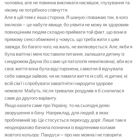
чоловіка, але не повинна викликати насмішок, глузування та
нікому не потрібного співчуття.
Але в цій темі є інша сторона. Я шаную і поважаю тих, в кого
інклюзія – це набуте явище, бо уявити не можу як здоровим
повноцінним людям складно приймати той факт, що вони в
прямому сенсі обмежені у чомусь, що треба жити з цим
завжди, бо багато чого, на жаль, не виліковується. Але, якби я
була вагітна і мені поставили питання, залишати дитину із
синдромом Дауна (бо саме ця патологія невиліковна), аби все
своє життя вона була відсторонена, самотня й відчувала
себе завжди зайвою, чи не ламати життя ні собі, ні дитині, ні
всій сім’ї і спробувати завагітніти і народити здорове
немовля. Мабуть, після тривалих роздумів я б схилилася
саме до другого варіанту.
Якщо казати саме про Україну, то на сьогодні деякі
зворушення я бачу. Наприклад, для людей, в яких
проблемний зір. Це стосується переходу доріг. Лише там я
неодноразово бачила позначки із виділеними колами
жовтого кольору. Пандуси ─ про них можна і не говорити.