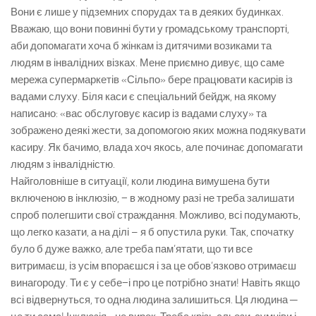
Вони є лише у підземних спорудах та в деяких будинках.
Вважаю, що вони повинні бути у громадському транспорті,
аби допомагати хоча б жінкам із дитячими возиками та
людям в інвалідних візках. Мене приємно дивує, що саме
мережа супермаркетів «Сільпо» бере працювати касирів із
вадами слуху. Біля каси є спеціальний бейдж, на якому
написано: «вас обслуговує касир із вадами слуху» та
зображено деякі жести, за допомогою яких можна подякувати
касиру. Як бачимо, влада хоч якось, але починає допомагати
людям з інвалідністю.
Найголовніше в ситуації, коли людина вимушена бути
включеною в інклюзію, − в жодному разі не треба залишати
спроб полегшити свої страждання. Можливо, всі подумають,
що легко казати, а на ділі – я б опустила руки. Так, спочатку
було б дуже важко, але треба пам’ятати, що ти все
витримаєш, із усім впораєшся і за це обов’язково отримаєш
винагороду. Ти є у себе−і про це потрібно знати! Навіть якщо
всі відвернуться, то одна людина залишиться. Ця людина ─