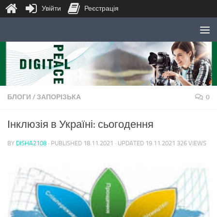
Увійти
Реєстрація
Skip to content
БЛОГИ
/
ЗАПОРІЗЬКА
0
Інклюзія в Україні: сьогодення
BY
DISHA2108
· PUBLISHED
18.11.2021
· UPDATED
19.11.2021
326 VIEWS