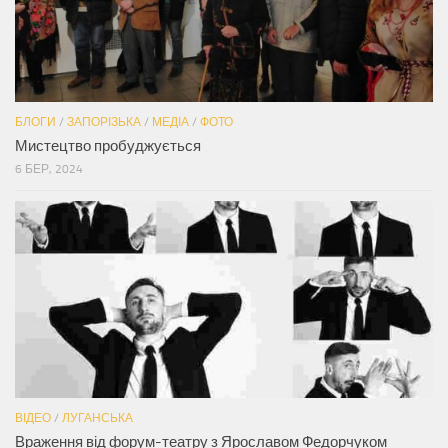
БЛОГИ
/
ЗАПОРІЗЬКА
/
МЕДІА
/
ФОТО
Мистецтво пробуджується
6 БЕР, 2024
ВІДЕО
/
ЛУГАНСЬКА
Враження від форум-театру з Ярославом Федорчуком