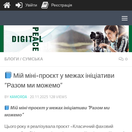
Увійти
Реєстрація
Skip to content
БЛОГИ
/
СУМСЬКА
0
Мій міні-проєкт у межах ініціативи
“Разом ми можемо”
BY
KAMORDA
·
20.11.2025
128 VIEWS
Мій міні-проєкт у межах ініціативи “Разом ми
можемо”
Цього року я реалізувала проєкт «Класичний фаховий