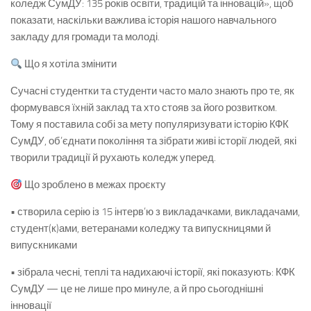
коледж СумДУ: 135 років освіти, традицій та інновацій», щоб
показати, наскільки важлива історія нашого навчального
закладу для громади та молоді.
Що я хотіла змінити
Сучасні студентки та студенти часто мало знають про те, як
формувався їхній заклад та хто стояв за його розвитком.
Тому я поставила собі за мету популяризувати історію КФК
СумДУ, об’єднати покоління та зібрати живі історії людей, які
творили традиції й рухають коледж уперед.
Що зроблено в межах проєкту
• створила серію із 15 інтерв’ю з викладачками, викладачами,
студент(к)ами, ветеранами коледжу та випускницями й
випускниками
• зібрала чесні, теплі та надихаючі історії, які показують: КФК
СумДУ — це не лише про минуле, а й про сьогоднішні
інновації