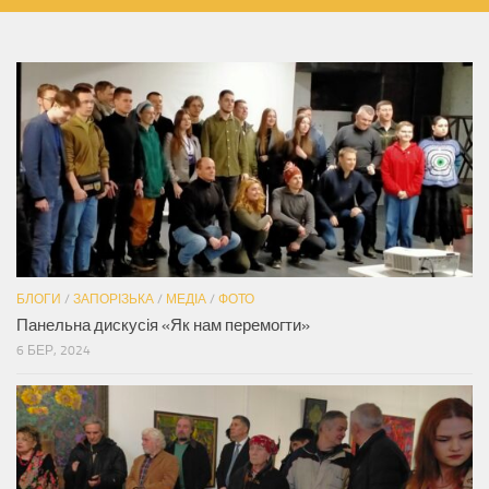
БЛОГИ
/
ЗАПОРІЗЬКА
/
МЕДІА
/
ФОТО
Панельна дискусія «Як нам перемогти»
6 БЕР, 2024