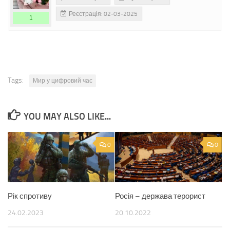
Реєстрація: 02-03-2025
1
Tags:
Мир у цифровий час
YOU MAY ALSO LIKE...
0
0
Рік спротиву
Росія – держава терорист
24.02.2023
20.10.2022