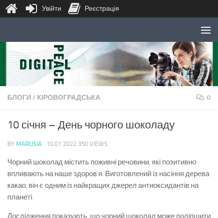
Увійти
Реєстрація
Skip to content
БЛОГИ
/
КІРОВОГРАДСЬКА
0
10 січня – День чорного шоколаду
BY
MARUSIA
·
10.01.2022
350 VIEWS
Чорний шоколад містить поживні речовини, які позитивно
впливають на наше здоров’я. Виготовлений із насіння дерева
какао, він є одним із найкращих джерел антиоксидантів на
планеті.
Дослідження показують, що чорний шоколад може поліпшити