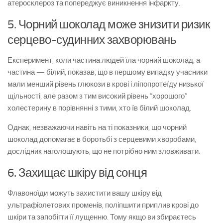
атеросклероз та попереджує виникнення інфаркту.
5. Чорний шоколад може знизити ризик
серцево-судинних захворювань
Експеримент, коли частина людей їла чорний шоколад, а
частина — білий, показав, що в першому випадку учасники
мали менший рівень глюкози в крові і ліпопротеїду низької
щільності, але разом з тим високий рівень “хорошого”
холестерину в порівнянні з тими, хто їв білий шоколад.
Однак, незважаючи навіть на ті показники, що чорний
шоколад допомагає в боротьбі з серцевими хворобами,
дослідник наголошують, що не потрібно ним зловживати.
6. Захищає шкіру від сонця
Флавоноїди можуть захистити вашу шкіру від
ультрафіолетових променів, поліпшити приплив крові до
шкіри та запобігти її лущенню. Тому якщо ви збираєтесь