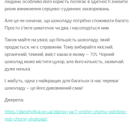
людини, особливо його користь полягає в здатності знизити
ризик виникнення серцево-судинних захворювань.
Але це не означає, що шоколаду потрібно споживати багато.
Просто з’їжте шматочок чи два, і насолодіться ним.
Також майте на увазі, що більшість шоколаду, який
продається, не є справжнім. Тому вибирайте якісний,
органічний, темний, вміст какао в якому – 70%. Чорний
шоколад може містити цукор, але його кількість, зазвичай,
дуже низька.
І, мабуть, одна з найкращих для багатьох із нас переваг
шоколаду – це його дивовижний смак!
Джерела:
https://denzhyttya.pp.ua/zdorov-ya/7-prichin-chomu-potribno-
yisti-chornij-shokolad/