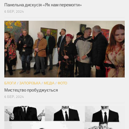
Панельна дискусія «Як нам перемогти»
6 БЕР, 2024
БЛОГИ
/
ЗАПОРІЗЬКА
/
МЕДІА
/
ФОТО
Мистецтво пробуджується
6 БЕР, 2024