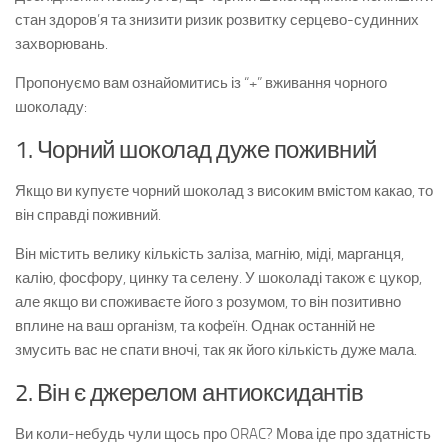
стан здоров’я та знизити ризик розвитку серцево-судинних
захворювань.
Пропонуємо вам ознайомитись із “+” вживання чорного
шоколаду:
1. Чорний шоколад дуже поживний
Якщо ви купуєте чорний шоколад з високим вмістом какао, то
він справді поживний.
Він містить велику кількість заліза, магнію, міді, марганця,
калію, фосфору, цинку та селену. У шоколаді також є цукор,
але якщо ви споживаєте його з розумом, то він позитивно
вплине на ваш організм, та кофеїн. Однак останній не
змусить вас не спати вночі, так як його кількість дуже мала.
2. Він є джерелом антиоксидантів
Ви коли-небудь чули щось про ORAC? Мова іде про здатність