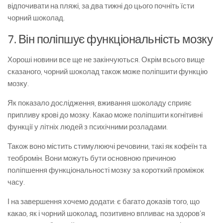
відпочивати на пляжі, за два тижні до цього почніть їсти
чорний шоколад.
7. Він поліпшує функціональність мозку
Хороші новини все ще не закінчуються. Окрім всього вище
сказаного, чорний шоколад також може поліпшити функцію
мозку.
Як показало дослідження, вживання шоколаду сприяє
припливу крові до мозку. Какао може поліпшити когнітивні
функції у літніх людей з психічними розладами.
Також воно містить стимулюючі речовини, такі як кофеїн та
теобромін. Вони можуть бути основною причиною
поліпшення функціональності мозку за короткий проміжок
часу.
І на завершення хочемо додати: є багато доказів того, що
какао, як і чорний шоколад, позитивно впливає на здоров’я