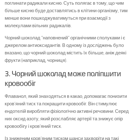
поглинати радикали кисню. Суть полягає в тому, що чим
більше кисню буде доставлятись в клітини організму, тим
менше вони пошкоджуватимуться при взаємодії з
молекулами вільних радикалів.
Чорний шоколад “наповнений” органічними сполуками і є
джерелом антиоксидантів. В одному із досліджень було
вказано, що чорний шоколад містить їх більше, аніж деякі
фрукти (наприклад, чорниця).
3. Чорний шоколад може поліпшити
кровообіг
Флаванол, який знаходяться в какао, допомагає понизити
кров’яний тиск та покращити кровообіг. Він стимулює
ендотелій виробляти фізіологічно активні речовини. Серед
них оксид азоту, який розслабляє артерії та знижує опір
кровообігу і кров’яний тиск.
Із зниженим кров’яним тиском шанси захворіти на такі