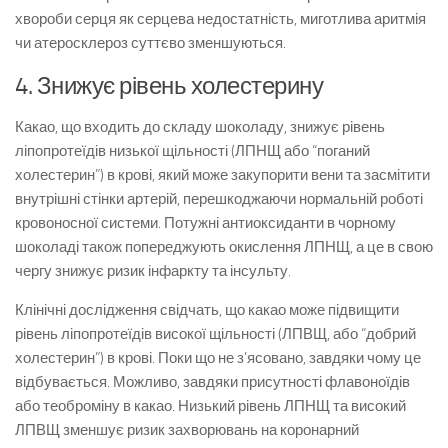
хвороби серця як серцева недостатність, миготлива аритмія
чи атеросклероз суттєво зменшуються.
4. Знижує рівень холестерину
Какао, що входить до складу шоколаду, знижує рівень
ліпопротеїдів низької щільності (ЛПНЩ або “поганий
холестерин”) в крові, який може закупорити вени та засмітити
внутрішні стінки артерій, перешкоджаючи нормальній роботі
кровоносної системи. Потужні антиоксиданти в чорному
шоколаді також попереджують окислення ЛПНЩ, а це в свою
чергу знижує ризик інфаркту та інсульту.
Клінічні дослідження свідчать, що какао може підвищити
рівень ліпопротеїдів високої щільності (ЛПВЩ, або “добрий
холестерин”) в крові. Поки що не з’ясовано, завдяки чому це
відбувається. Можливо, завдяки присутності флавоноїдів
або теоброміну в какао. Низький рівень ЛПНЩ та високий
ЛПВЩ зменшує ризик захворювань на коронарний