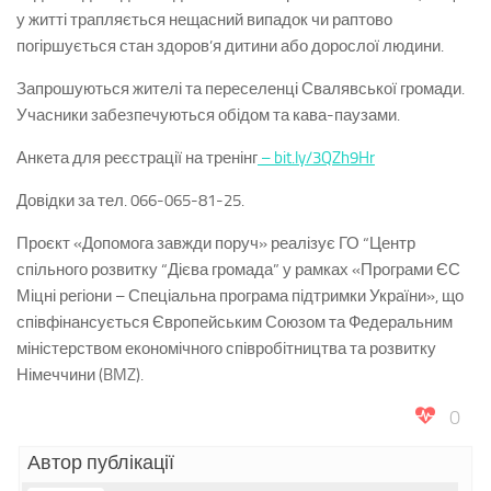
у житті трапляється нещасний випадок чи раптово
погіршується стан здоров’я дитини або дорослої людини.
Запрошуються жителі та переселенці Свалявської громади.
Учасники забезпечуються обідом та кава-паузами.
Анкета для реєстрації на тренінг
–
bit.ly/3QZh9Hr
Довідки за тел. 066-065-81-25.
Проєкт «Допомога завжди поруч» реалізує ГО “Центр
спільного розвитку “Дієва громада” у рамках «Програми ЄС
Міцні регіони – Спеціальна програма підтримки України», що
співфінансується Європейським Союзом та Федеральним
міністерством економічного співробітництва та розвитку
Німеччини (BMZ).
0
Автор публікації