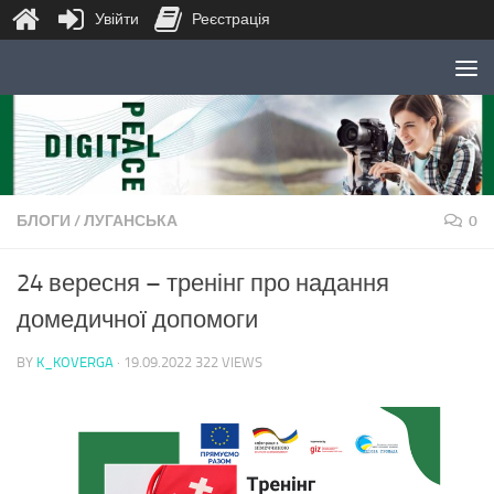
Увійти
Реєстрація
Skip to content
БЛОГИ
/
ЛУГАНСЬКА
0
24 вересня – тренінг про надання
домедичної допомоги
BY
K_KOVERGA
·
19.09.2022
322 VIEWS