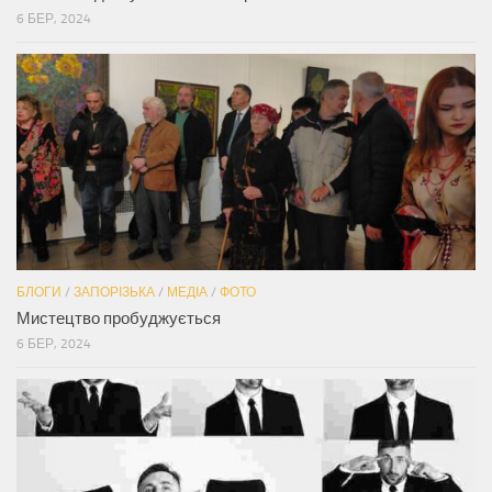
6 БЕР, 2024
БЛОГИ
/
ЗАПОРІЗЬКА
/
МЕДІА
/
ФОТО
Мистецтво пробуджується
6 БЕР, 2024