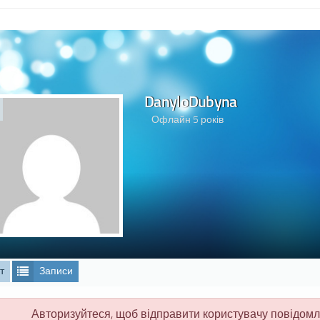
DanyloDubyna
Офлайн 5 років
т
Записи
Авторизуйтеся, щоб відправити користувачу повідом