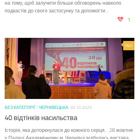
на тому, щоб залучити більше обговорень навколо
подкастів до свого застосунку та допомогти...
1
0
БЕЗ КАТЕГОРІЇ
/
ЧЕРНІВЕЦЬКА
30.10.2025
40 відтінків насильства
Історія, яка доторкнулася до кожного серця… 28 жовтня
у Палаці Академічному м. Чернівці відбулась вистава