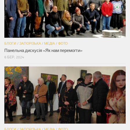
БЛОГИ
/
ЗАПОРІЗЬКА
/
МЕДІА
/
ФОТО
Панельна дискусія «Як нам перемогти»
6 БЕР, 2024
БЛОГИ
/
ЗАПОРІЗЬКА
/
МЕДІА
/
ФОТО