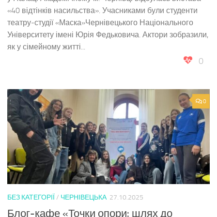
«40 відтінків насильства». Учасниками були студенти
театру-студії «Маска»Чернівецького Національного
Університету імені Юрія Федьковича. Актори зобразили,
як у сімейному житті...
0
0
БЕЗ КАТЕГОРІЇ
/
ЧЕРНІВЕЦЬКА
27.10.2025
Блог-кафе «Точки опори: шлях до