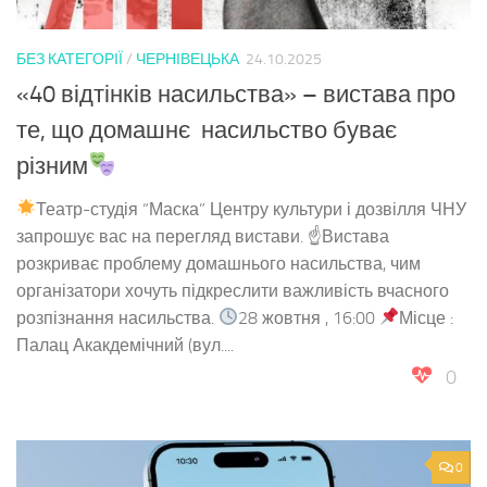
БЕЗ КАТЕГОРІЇ
/
ЧЕРНІВЕЦЬКА
24.10.2025
«40 відтінків насильства» – вистава про
те, що домашнє насильство буває
різним
Театр-студія “Маска” Центру культури і дозвілля ЧНУ
запрошує вас на перегляд вистави. ☝
Вистава
розкриває проблему домашнього насильства, чим
організатори хочуть підкреслити важливість вчасного
розпізнання насильства.
28 жовтня , 16:00
Місце :
Палац Акакдемічний (вул....
0
0