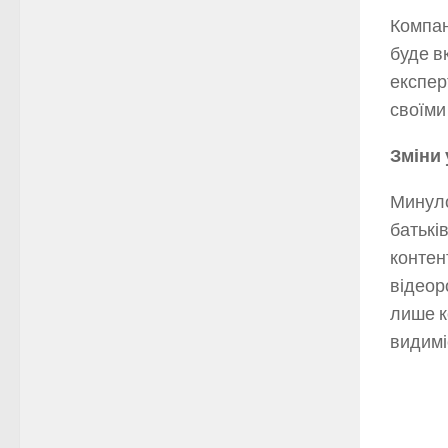
Компан
буде в
експер
своїми
Зміни 
Минуло
батькі
контен
відеор
лише к
видимі