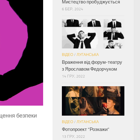
Мистецтво пробуджується
6 БЕР, 2024
ВІДЕО
/
ЛУГАНСЬКА
Враження від форум-театру
з Ярославом Федорчуком
14 ГРУ, 2022
ищення безпеки
ВІДЕО
/
ЛУГАНСЬКА
Фотопроект “Розкажи”
13 ГРУ, 2022