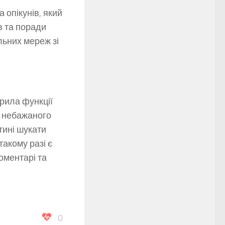
 опікунів, який
в та поради
льних мереж зі
рила функції
д небажаного
тині шукати
такому разі є
оментарі та
0