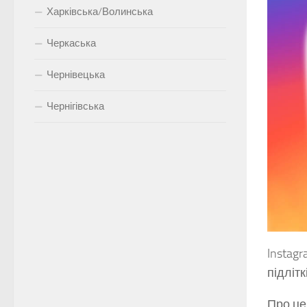
Харківська/Волинська
Черкаська
Чернівецька
Чернігівська
Instag
підліт
Про це