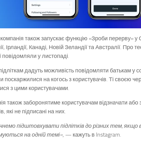
 компанія також запускає функцію «Зроби перерву» у
ї, Ірландії, Канаді, Новій Зеландії та Австралії. Про т
ї повідомляли у листопаді.
підліткам дадуть можливість повідомляти батькам у с
и поскаржилися на когось з користувачів. Ті своєю ч
тися з цими користувачами.
ія також заборонятиме користувачам відзначати або 
ів, які не підписані на них.
чнемо підштовхувати підлітків до різних тем, якщо 
уються на одній темі»
, — кажуть в Instagram.