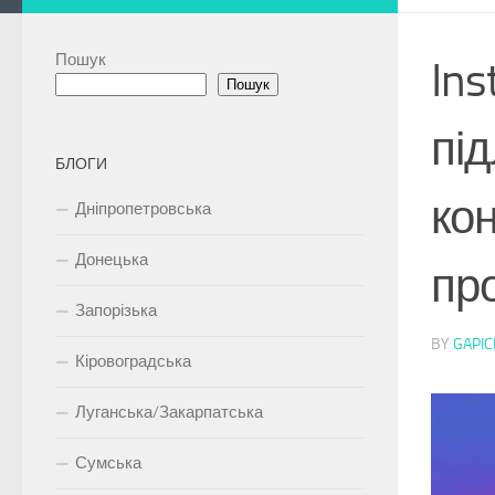
Пошук
In
Пошук
під
БЛОГИ
кон
Дніпропетровська
Донецька
пр
Запорізька
BY
GAPIC
Кіровоградська
Луганська/Закарпатська
Сумська