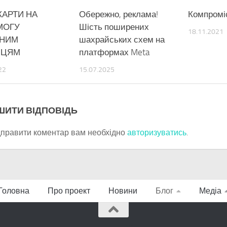
КАРТИ НА
Обережно, реклама!
Компромі
МОГУ
Шість поширених
18.11.2021
СНИМ
шахрайських схем на
НЦЯМ
платформах Meta
22
15.07.2025
ШИТИ ВІДПОВІДЬ
дправити коментар вам необхідно
авторизуватись
.
Головна
Про проект
Новини
Блог
Медіа
VS Market - автоматизация торговли.