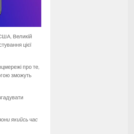
 США, Великій
естування цієї
оцмережі про те,
ергою зможуть
згадувати
вони якийсь час