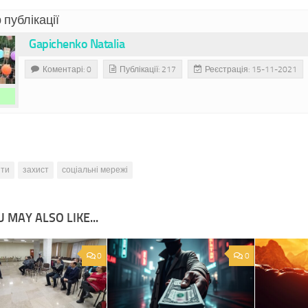
 публікації
Gapichenko Natalia
Коментарі: 0
Публікації: 217
Реєстрація: 15-11-2021
іти
захист
соціальні мережі
 MAY ALSO LIKE...
0
0