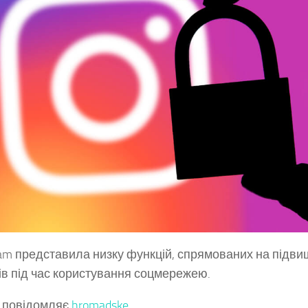
ram представила низку функцій, спрямованих на підв
ків під час користування соцмережею.
 повідомляє
hromadske
.