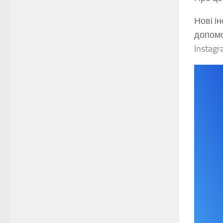
Нові і
допомо
Instag