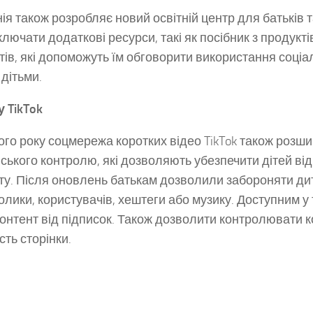
ія також розробляє новий освітній центр для батьків та
ключати додаткові ресурси, такі як посібник з продукті
тів, які допоможуть їм обговорити використання соціа
 дітьми.
у TikTok
го року соцмережа коротких відео TikTok також розши
вського контролю, які дозволяють убезпечити дітей ві
ту. Після оновлень батькам дозволили забороняти ди
олики, користувачів, хештеги або музику. Доступним у 
онтент від підписок. Також дозволити контролювати к
сть сторінки.