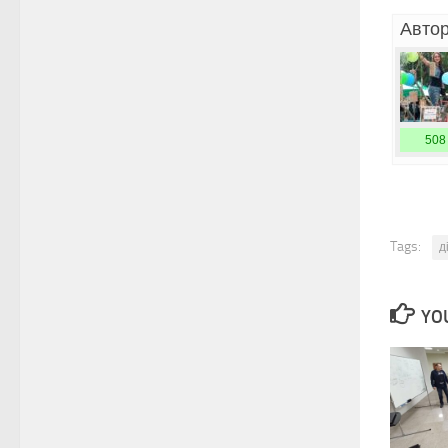
Автор
508
Tags:
д
YOU