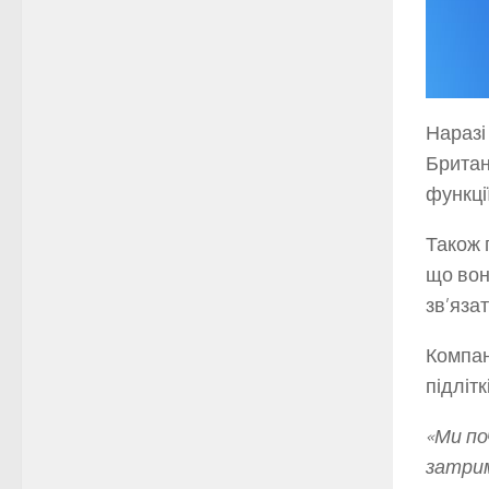
Наразі
Британі
функці
Також 
що вон
зв’яза
Компан
підлітк
«Ми по
затрим