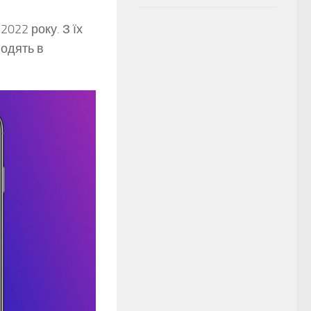
2022 року. З їх
водять в