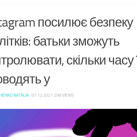
stagram посилює безпеку
літків: батьки зможуть
тролювати, скільки часу ї
оводять у
HENKO NATALIA
·
07.12.2021
298 VIEWS