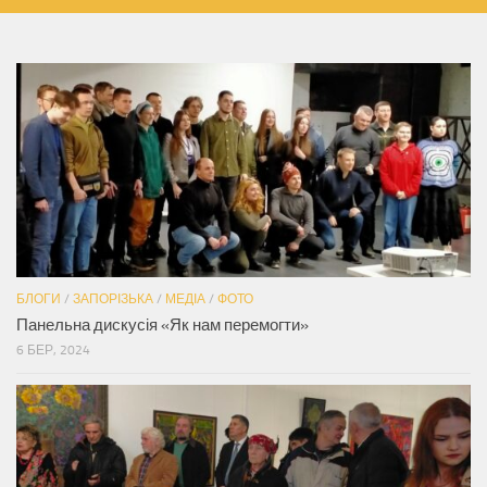
БЛОГИ
/
ЗАПОРІЗЬКА
/
МЕДІА
/
ФОТО
Панельна дискусія «Як нам перемогти»
6 БЕР, 2024