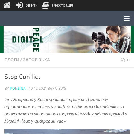
Увійти
Реєстрація
Skip to content
БЛОГИ
/
ЗАПОРІЗЬКА
0
Stop Conflict
BY
RONSINA
·
10.12.2021
347 VIEWS
25-28 вересня у Києві пройшов тренінг «Технології
ефективної поведінки у конфлікті для молодих лідерів» за
програмою по відновленню порозуміння для лідерів громад в
Україні «Мир у цифровий час».