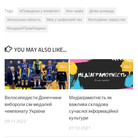
Tags:
#Поведінка у конфлікті
блог-кафе
Дієва громада
Запорізька область
Мир у цифровий час
Молодіжне лідерство
ФундаціяПравЛюдини
YOU MAY ALSO LIKE...
0
0
Велосипедисти Донеччини
Медіаграмотність як
вибороли сім медалей
важлива складова
чемпіонату України
сучасної інформаційної
культури
09.11.2022
01.12.2021