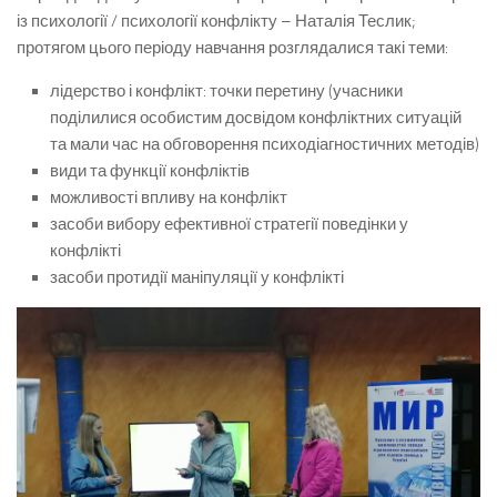
із психології / психології конфлікту – Наталія Теслик;
протягом цього періоду навчання розглядалися такі теми:
лідерство і конфлікт: точки перетину (учасники
поділилися особистим досвідом конфліктних ситуацій
та мали час на обговорення психодіагностичних методів)
види та функції конфліктів
можливості впливу на конфлікт
засоби вибору ефективної стратегії поведінки у
конфлікті
засоби протидії маніпуляції у конфлікті