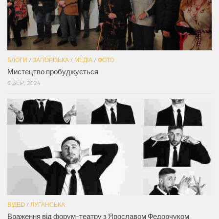
БЛОГИ
/
ЗАПОРІЗЬКА
/
МЕДІА
/
ФОТО
Мистецтво пробуджується
6 БЕР, 2024
ВІДЕО
/
ЛУГАНСЬКА
Враження від форум-театру з Ярославом Федорчуком