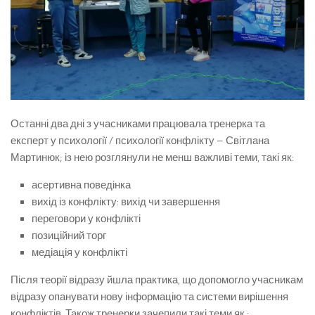
Останні два дні з учасниками працювала тренерка та
експерт у психології / психології конфлікту – Світлана
Мартинюк; із нею розглянули не менш важливі теми, такі як:
асертивна поведінка
вихід із конфлікту: вихід чи завершення
переговори у конфлікті
позиційний торг
медіація у конфлікті
Після теорії відразу йшла практика, що допомогло учасникам
відразу опанувати нову інформацію та системи вирішення
конфліктів. Також тренерки зачепили такі теми як :