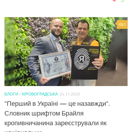
3
0
БЛОГИ
/
КІРОВОГРАДСЬКА
24.11.2025
"Перший в Україні — це назавжди".
Словник шрифтом Брайля
кропивничанина зареєстрували як