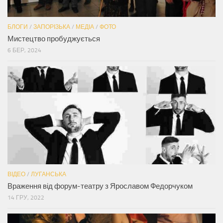
БЛОГИ
/
ЗАПОРІЗЬКА
/
МЕДІА
/
ФОТО
Мистецтво пробуджується
6 БЕР, 2024
ВІДЕО
/
ЛУГАНСЬКА
Враження від форум-театру з Ярославом Федорчуком
14 ГРУ, 2022