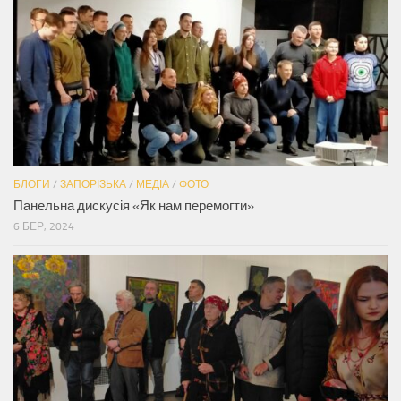
БЛОГИ
/
ЗАПОРІЗЬКА
/
МЕДІА
/
ФОТО
Панельна дискусія «Як нам перемогти»
6 БЕР, 2024