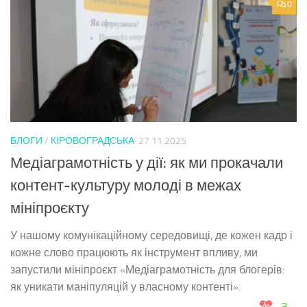
0
БЛОГИ
/
КІРОВОГРАДСЬКА
27.11.2025
Медіаграмотність у дії: як ми прокачали
контент-культуру молоді в межах
мініпроєкту
У нашому комунікаційному середовищі, де кожен кадр і
кожне слово працюють як інструмент впливу, ми
запустили мініпроєкт «Медіаграмотність для блогерів:
як уникати маніпуляцій у власному контенті».