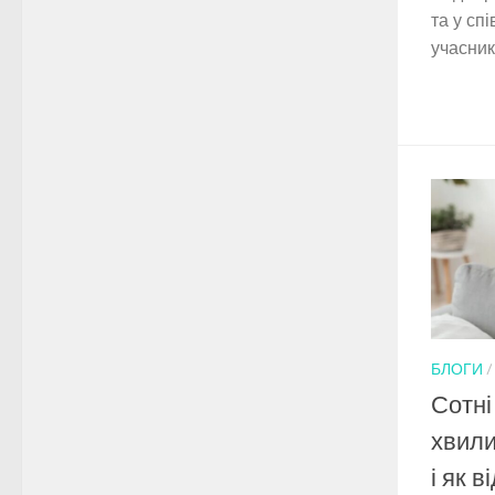
та у сп
учасники
БЛОГИ
Сотні
хвили
і як 