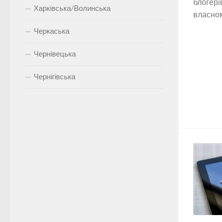
блогері
Харківська/Волинська
власном
Черкаська
Чернівецька
Чернігівська