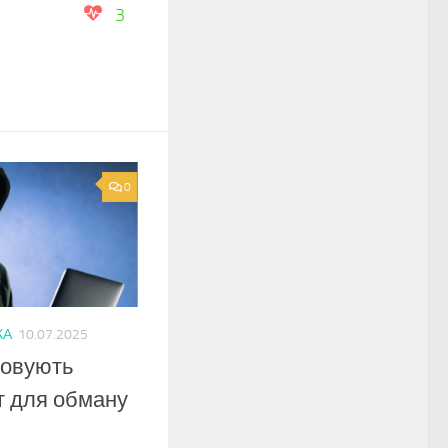
3
0
КА
10.07.2025
товують
т для обману