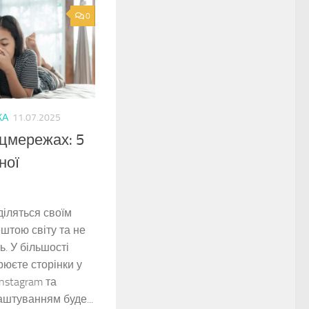
0
КА
11.07.2025
оцмережах: 5
ної
діляться своїм
штою світу та не
ь. У більшості
рюєте сторінки у
nstagram та
аштуванням буде...