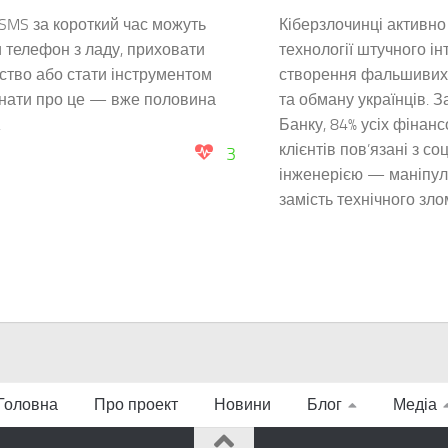
SMS за короткий час можуть
Кіберзлочинці активно
 телефон з ладу, приховати
технології штучного ін
тво або стати інструментом
створення фальшивих 
Знати про це — вже половина
та обману українців. 
.
Банку, 84% усіх фінанс
клієнтів пов’язані з с
3
інженерією — маніпул
замість технічного злом
Головна
Про проект
Новини
Блог
Медіа