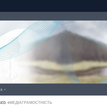
іа
GED:
#МЕДІАГРАМОСТНІСТЬ