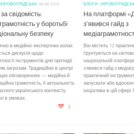
/
КІРОВОГРАДСЬКА
08.08.2025
БЛОГИ
/
КІРОВОГРАДСЬ
 за свідомість:
На платформі «Д
грамотність у боротьбі
з’явився гайд з
ціональну безпеку
медіаграмотност
чно в медійно-експертних колах
Він містить 12 практич
ться дискусія щодо
ґрунтуються на світово
тності інструментів для протидії
національній платформ
им загрозам. Традиційно в центрі
з’явився гайд з медіа
 цих обговореннях — медійна й
практичний інструмент 
ційна грамотність, її актуальність
запускати або вдоскон
асного українського контексту,
ініціативи в цій сфері. 
о в умовах...
3