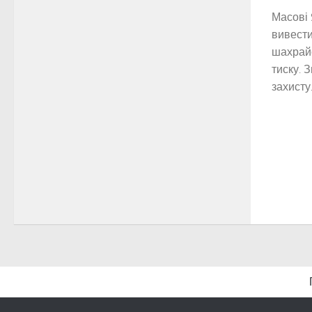
Масові 
вивести
шахрайс
тиску. 
захисту