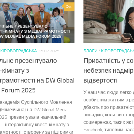
0
/
КІРОВОГРАДСЬКА
15.07.2025
БЛОГИ
/
КІРОВОГРАДСЬ
льне презентувало
Приватність у с
-кімнату з
небезпек надмір
грамотності на DW Global
відвертості
 Forum 2025
У наш час люди легко 
особистим життям з ре
 академія Суспільного Мовлення
дбають про приватніст
 (Німеччина) на DW Global Media
випадків, коли ви ство
025 презентувала навчальний
соцмережах, таких як I
— інтерактивну квест-кімнату з
Facebook, типовим нал
амотності, створену за підтримки