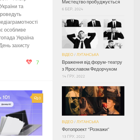
Мистецтво пробуджується
України та
6 БЕР, 2024
проведуть
медіаграмотності
ає особливе
топада Україна
День захисту
ВІДЕО
/
ЛУГАНСЬКА
7
Враження від форум-театру
з Ярославом Федорчуком
14 ГРУ, 2022
0
ВІДЕО
/
ЛУГАНСЬКА
Фотопроект “Розкажи”
13 ГРУ, 2022