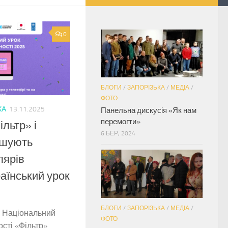
0
БЛОГИ
/
ЗАПОРІЗЬКА
/
МЕДІА
/
ФОТО
КА
13.11.2025
Панельна дискусія «Як нам
перемогти»
льтр» і
6 БЕР, 2024
ошують
лярів
аїнський урок
БЛОГИ
/
ЗАПОРІЗЬКА
/
МЕДІА
/
0 Національний
ФОТО
ості «Фільтр»