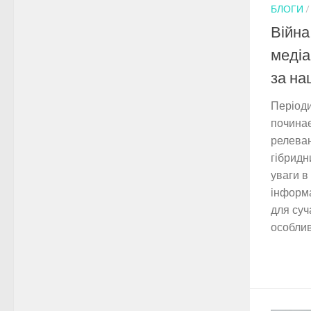
БЛОГИ
Війна
медіа
за на
Періоди
починає
релеван
гібридн
уваги в
інформа
для суч
особлив