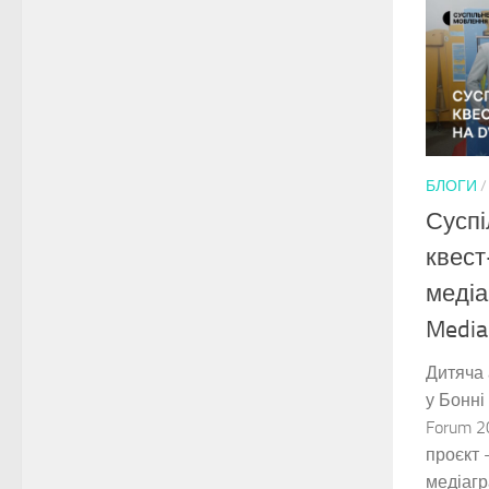
БЛОГИ
Суспі
квест
медіа
Media
Дитяча
у Бонні
Forum 2
проєкт 
медіагр