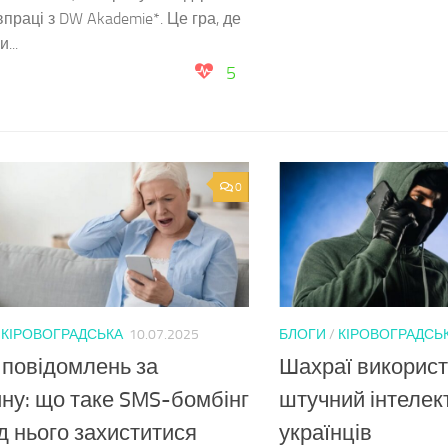
івпраці з DW Akademie*. Це гра, де
...
5
0
/
КІРОВОГРАДСЬКА
10.07.2025
БЛОГИ
/
КІРОВОГРАДСЬ
 повідомлень за
Шахраї викорис
ну: що таке SMS-бомбінг
штучний інтелек
від нього захиститися
українців