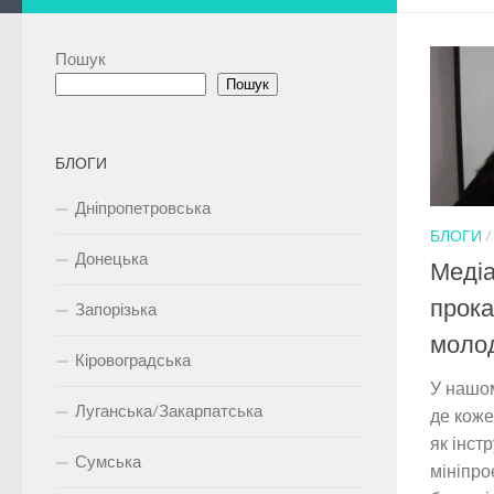
Пошук
Пошук
БЛОГИ
Дніпропетровська
БЛОГИ
Донецька
Медіа
прока
Запорізька
молод
Кіровоградська
У нашом
Луганська/Закарпатська
де коже
як інст
Сумська
мініпро