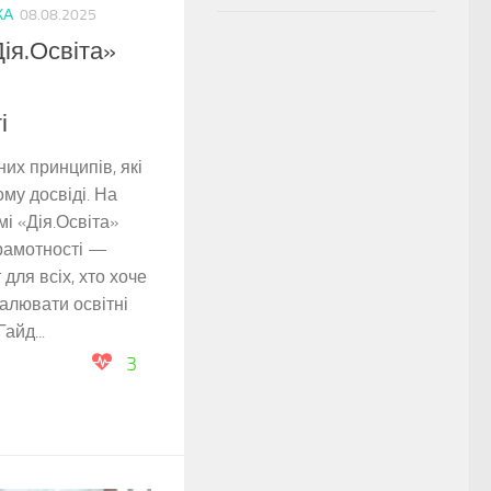
КА
08.08.2025
ія.Освіта»
і
них принципів, які
му досвіді. На
і «Дія.Освіта»
грамотності —
для всіх, хто хоче
алювати освітні
Гайд...
3