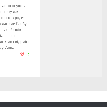
 застосовують
телекту для
голосів родичів
За даними Глобус
ових збитків
оціальною
яціями свідомістю
у. Анна...
2